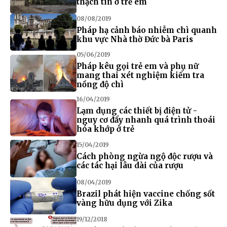
thạch tín ở trẻ em
08/08/2019
Pháp hạ cảnh báo nhiễm chì quanh
khu vực Nhà thờ Đức bà Paris
05/06/2019
Pháp kêu gọi trẻ em và phụ nữ
mang thai xét nghiệm kiểm tra
nồng độ chì
16/04/2019
Lạm dụng các thiết bị điện tử -
nguy cơ đẩy nhanh quá trình thoái
hóa khớp ở trẻ
15/04/2019
Cách phòng ngừa ngộ độc rượu và
các tác hại lâu dài của rượu
08/04/2019
Brazil phát hiện vaccine chống sốt
vàng hữu dụng với Zika
19/12/2018