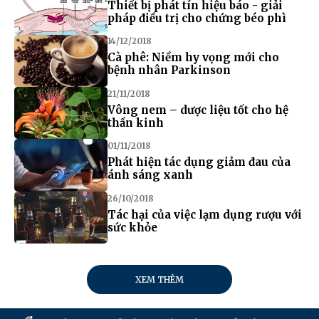
Thiết bị phát tín hiệu báo - giải
pháp điều trị cho chứng béo phì
14/12/2018
Cà phê: Niềm hy vọng mới cho
bệnh nhân Parkinson
21/11/2018
Vông nem – dược liệu tốt cho hệ
thần kinh
01/11/2018
Phát hiện tác dụng giảm đau của
ánh sáng xanh
26/10/2018
Tác hại của việc lạm dụng rượu với
sức khỏe
XEM THÊM