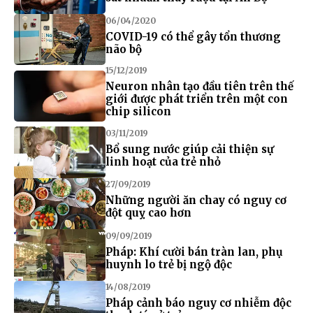
06/04/2020
COVID-19 có thể gây tổn thương
não bộ
15/12/2019
Neuron nhân tạo đầu tiên trên thế
giới được phát triển trên một con
chip silicon
03/11/2019
Bổ sung nước giúp cải thiện sự
linh hoạt của trẻ nhỏ
27/09/2019
Những người ăn chay có nguy cơ
đột quỵ cao hơn
09/09/2019
Pháp: Khí cười bán tràn lan, phụ
huynh lo trẻ bị ngộ độc
14/08/2019
Pháp cảnh báo nguy cơ nhiễm độc