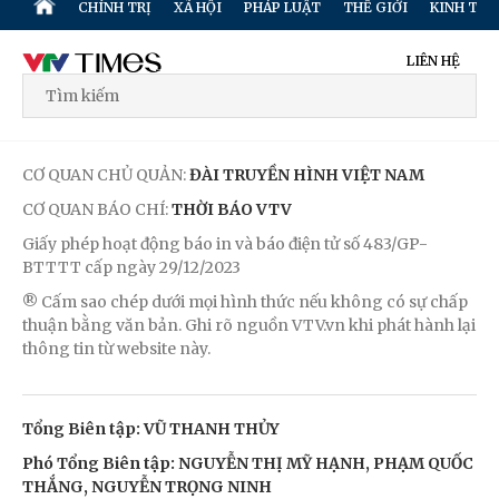
CHÍNH TRỊ
XÃ HỘI
PHÁP LUẬT
THẾ GIỚI
KINH TẾ
LIÊN HỆ
CƠ QUAN CHỦ QUẢN:
ĐÀI TRUYỀN HÌNH VIỆT NAM
CƠ QUAN BÁO CHÍ:
THỜI BÁO VTV
Giấy phép hoạt động báo in và báo điện tử số 483/GP-
BTTTT cấp ngày 29/12/2023
® Cấm sao chép dưới mọi hình thức nếu không có sự chấp
thuận bằng văn bản. Ghi rõ nguồn VTV.vn khi phát hành lại
thông tin từ website này.
Tổng Biên tập: VŨ THANH THỦY
Phó Tổng Biên tập: NGUYỄN THỊ MỸ HẠNH, PHẠM QUỐC
THẮNG, NGUYỄN TRỌNG NINH