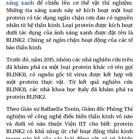
sáng xanh
để chiếu lên cơ thể vật thí nghiệm.
Những tia sáng xanh này sẽ kích hoạt một loại
protein có tác dụng ngăn chặn cơn đau có nguyên
nhân từ hệ thần kinh. Loại protein được kích hoạt
dưới tác dụng của ánh sáng xanh được đặt tên là
BLINK2. Chúng sẽ ngăn chặn hoạt động của các tế
bào thần kinh.
Trước đó, năm 2015, nhóm các nhà nghiên cứu trên
đã khám phá ra một loại protein khác có tên gọi
BLINK11, có nguồn gốc từ virus được kết hợp với
một protein thực vật. Từ kết quả nghiên cứu
BLINK11, các nhà khoa học Italy đã khám phá ra
protein BLINK2.
Theo Giáo sư Raffaella Tonin, Giám đốc Phòng Thí
nghiệm về công nghệ điều biến thần kinh vỏ não
và dưới vỏ não thuộc Viện IIT cho biết: protein
BLINK2 có khả năng ức chế hoạt động thần kinh
trong não bộ của các loài động vật có vú khiến