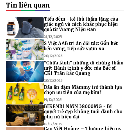
Tin liên quan
Tiểu đêm - kẻ thù thầm lặng của
giấc ngủ và cách khắc phục hiệu
quả từ Vương Niệu Đan
21/12/2025
S Việt AAB tri ân đối tác: Gắn kết
bền vững, tiếp sức vươn xa
20/12/2025
“Chữa lành” những di chứng thẩm
mỹ: Hành trình y đức của Bác sĩ
CKI Trần Đắc Quang
20/12/2025
Dầu ăn dặm Mămmy trở thành lựa
chọn ưu tiên của mẹ bỉm?
19/12/2025
BIKENBI NMN 38000MG - Bí
quyết trẻ đẹp không tuổi dành cho
phụ nữ hiện đại
18/12/2025
Cao Việt Hoàng – Thương hiệu uy