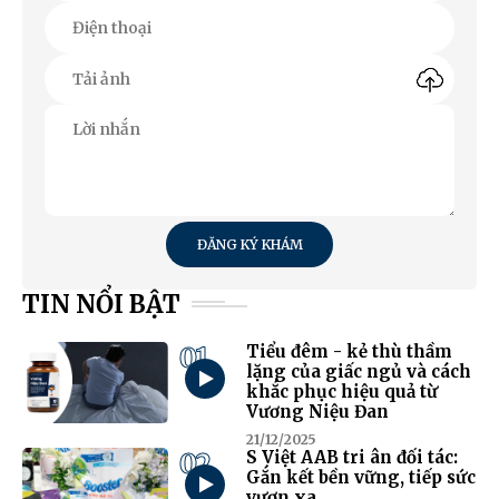
ĐĂNG KÝ KHÁM
TIN NỔI BẬT
01
Tiểu đêm - kẻ thù thầm
lặng của giấc ngủ và cách
khắc phục hiệu quả từ
Vương Niệu Đan
21/12/2025
02
S Việt AAB tri ân đối tác:
Gắn kết bền vững, tiếp sức
vươn xa