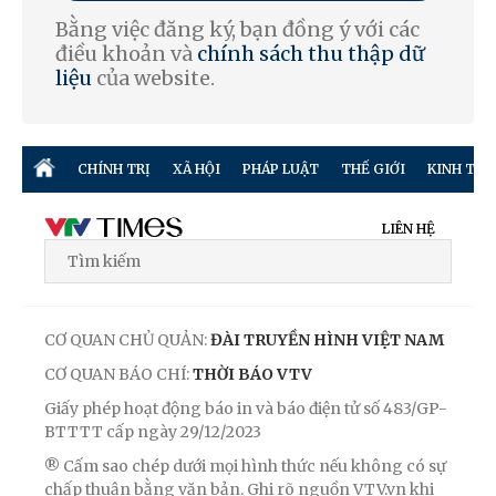
Bằng việc đăng ký, bạn đồng ý với các
điều khoản và
chính sách thu thập dữ
liệu
của website.
CHÍNH TRỊ
XÃ HỘI
PHÁP LUẬT
THẾ GIỚI
KINH TẾ
LIÊN HỆ
CƠ QUAN CHỦ QUẢN:
ĐÀI TRUYỀN HÌNH VIỆT NAM
CƠ QUAN BÁO CHÍ:
THỜI BÁO VTV
Giấy phép hoạt động báo in và báo điện tử số 483/GP-
BTTTT cấp ngày 29/12/2023
® Cấm sao chép dưới mọi hình thức nếu không có sự
chấp thuận bằng văn bản. Ghi rõ nguồn VTV.vn khi