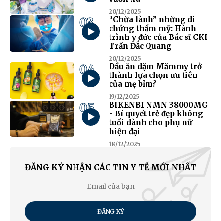
20/12/2025
03
“Chữa lành” những di
chứng thẩm mỹ: Hành
trình y đức của Bác sĩ CKI
Trần Đắc Quang
20/12/2025
04
Dầu ăn dặm Mămmy trở
thành lựa chọn ưu tiên
của mẹ bỉm?
19/12/2025
05
BIKENBI NMN 38000MG
- Bí quyết trẻ đẹp không
tuổi dành cho phụ nữ
hiện đại
18/12/2025
ĐĂNG KÝ NHẬN CÁC TIN Y TẾ MỚI NHẤT
ĐĂNG KÝ