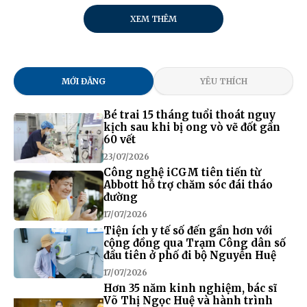
XEM THÊM
MỚI ĐĂNG
YÊU THÍCH
Bé trai 15 tháng tuổi thoát nguy
kịch sau khi bị ong vò vẽ đốt gần
60 vết
23/07/2026
Công nghệ iCGM tiên tiến từ
Abbott hỗ trợ chăm sóc đái tháo
đường
17/07/2026
Tiện ích y tế số đến gần hơn với
cộng đồng qua Trạm Công dân số
đầu tiên ở phố đi bộ Nguyễn Huệ
17/07/2026
Hơn 35 năm kinh nghiệm, bác sĩ
Võ Thị Ngọc Huệ và hành trình