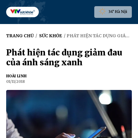
34° Hà Nội
TRANG CHỦ
/
SỨC KHỎE
/ PHÁT HIỆN TÁC DỤNG GIẢM ĐAU CỦA ÁNH SÁNG XANH
Phát hiện tác dụng giảm đau
của ánh sáng xanh
HOÀI LINH
01/11/2018