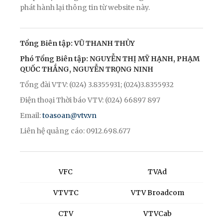
phát hành lại thông tin từ website này.
Tổng Biên tập: VŨ THANH THỦY
Phó Tổng Biên tập: NGUYỄN THỊ MỸ HẠNH, PHẠM
QUỐC THẮNG, NGUYỄN TRỌNG NINH
Tổng đài VTV: (024) 3.8355931; (024)3.8355932
Điện thoại Thời báo VTV: (024) 66897 897
Email:
toasoan@vtv.vn
Liên hệ quảng cáo: 0912.698.677
VFC
TVAd
VTVTC
VTV Broadcom
CTV
VTVCab