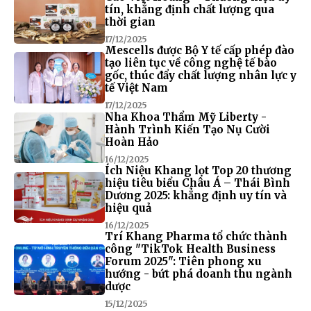
tín, khẳng định chất lượng qua
thời gian
17/12/2025
Mescells được Bộ Y tế cấp phép đào
tạo liên tục về công nghệ tế bào
gốc, thúc đẩy chất lượng nhân lực y
tế Việt Nam
17/12/2025
Nha Khoa Thẩm Mỹ Liberty -
Hành Trình Kiến Tạo Nụ Cười
Hoàn Hảo
16/12/2025
Ích Niệu Khang lọt Top 20 thương
hiệu tiêu biểu Châu Á – Thái Bình
Dương 2025: khẳng định uy tín và
hiệu quả
16/12/2025
Trí Khang Pharma tổ chức thành
công "TikTok Health Business
Forum 2025": Tiên phong xu
hướng - bứt phá doanh thu ngành
dược
15/12/2025