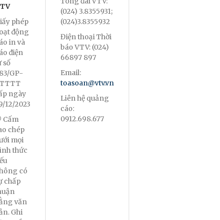
Tổng đài VTV:
TV
(024) 3.8355931;
iấy phép
(024)3.8355932
oạt động
Điện thoại Thời
áo in và
báo VTV: (024)
áo điện
66897 897
ử số
Email:
83/GP-
toasoan@vtv.vn
TTTT
ấp ngày
Liên hệ quảng
9/12/2023
cáo:
0912.698.677
 Cấm
ao chép
ưới mọi
ình thức
ếu
hông có
ự chấp
huận
ằng văn
ản. Ghi