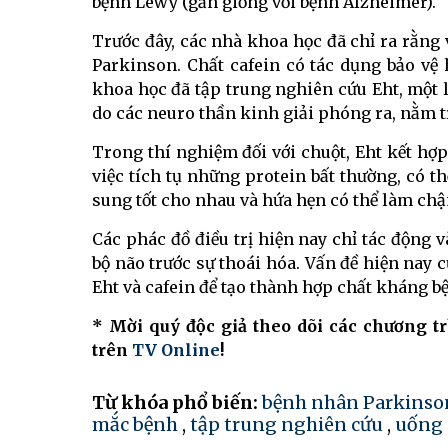
bệnh Lewy (gần giống với bệnh Alzheimer).
Trước đây, các nhà khoa học đã chỉ ra rằng
Parkinson. Chất cafein có tác dụng bảo vệ 
khoa học đã tập trung nghiên cứu Eht, một l
do các neuro thần kinh giải phóng ra, nằm 
Trong thí nghiệm đối với chuột, Eht kết hợp
việc tích tụ những protein bất thường, có t
sung tốt cho nhau và hứa hẹn có thể làm chậ
Các phác đồ điều trị hiện nay chỉ tác động
bộ não trước sự thoái hóa. Vấn đề hiện nay 
Eht và cafein để tạo thành hợp chất kháng b
* Mời quý độc giả theo dõi các chương t
trên
TV Online
!
Từ khóa phổ biến:
bệnh nhân Parkinso
mắc bệnh
,
tập trung nghiên cứu
,
uống 