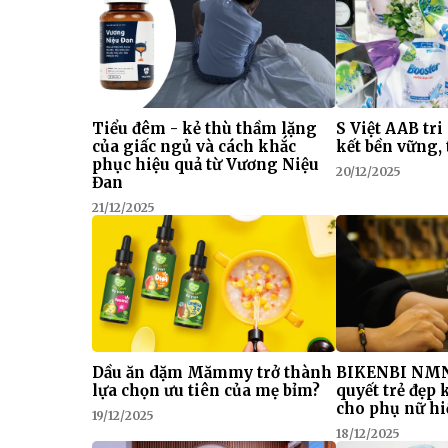
Tiểu đêm - kẻ thù thầm lặng
S Việt AAB tri
của giấc ngủ và cách khắc
kết bền vững, 
phục hiệu quả từ Vương Niệu
20/12/2025
Đan
21/12/2025
Dầu ăn dặm Mămmy trở thành
BIKENBI NMN
lựa chọn ưu tiên của mẹ bỉm?
quyết trẻ đẹp
cho phụ nữ hi
19/12/2025
18/12/2025