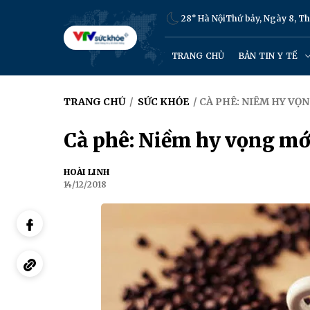
28° Hà Nội
Thứ bảy, Ngày 8, T
TRANG CHỦ
BẢN TIN Y TẾ
TRANG CHỦ
/
SỨC KHỎE
/ CÀ PHÊ: NIỀM HY V
Cà phê: Niềm hy vọng mớ
HOÀI LINH
14/12/2018