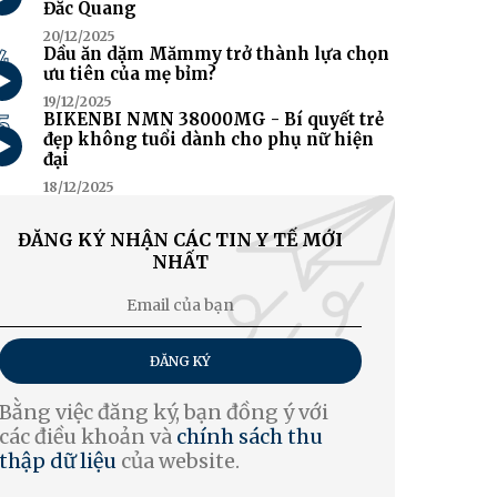
Đắc Quang
20/12/2025
4
Dầu ăn dặm Mămmy trở thành lựa chọn
ưu tiên của mẹ bỉm?
19/12/2025
5
BIKENBI NMN 38000MG - Bí quyết trẻ
đẹp không tuổi dành cho phụ nữ hiện
đại
18/12/2025
ĐĂNG KÝ NHẬN CÁC TIN Y TẾ MỚI
NHẤT
ĐĂNG KÝ
Bằng việc đăng ký, bạn đồng ý với
các điều khoản và
chính sách thu
thập dữ liệu
của website.