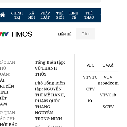
CHÍNH
XÃ
PHÁP
THẾ
KINH
THỂ
TRUYỀN
GIẢ
TRỊ
HỘI
LUẬT
GIỚI
TẾ
THAO
HÌNH
TR
LIÊN HỆ
Ơ QUAN
Tổng Biên tập:
VFC
TVAd
HỦ
VŨ THANH
UẢN:
THỦY
VTVTC
VTV
ÀI
Phó Tổng Biên
Broadcom
RUYỀN
tập: NGUYỄN
CTV
ÌNH
THỊ MỸ HẠNH,
VTVCab
IỆT
PHẠM QUỐC
K+
NAM
THẮNG,
SCTV
Ơ QUAN
NGUYỄN
ÁO CHÍ:
TRỌNG NINH
HỜI BÁO