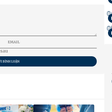
0
0
 sau
I BÌNH LUẬN