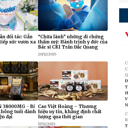
 ân đối tác: Gắn
“Chữa lành” những di chứng
tiếp sức vươn xa
thẩm mỹ: Hành trình y đức của
Bác sĩ CKI Trần Đắc Quang
20/12/2025
C
C
Q
Đ
T
H
V
 38000MG - Bí
Cao Việt Hoàng – Thương
 không tuổi dành
hiệu uy tín, khẳng định chất
C
ện đại
lượng qua thời gian
B
17/12/2025
T