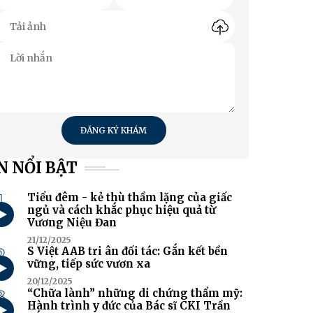
ĐĂNG KÝ KHÁM
N NỔI BẬT
1
Tiểu đêm - kẻ thù thầm lặng của giấc
ngủ và cách khắc phục hiệu quả từ
Vương Niệu Đan
21/12/2025
2
S Việt AAB tri ân đối tác: Gắn kết bền
vững, tiếp sức vươn xa
20/12/2025
3
“Chữa lành” những di chứng thẩm mỹ:
Hành trình y đức của Bác sĩ CKI Trần