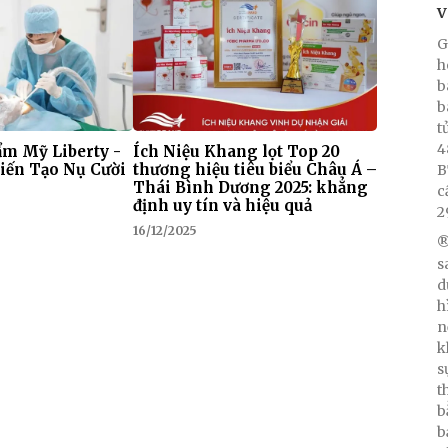
V
G
h
b
b
t
4
m Mỹ Liberty -
Ích Niệu Khang lọt Top 20
iến Tạo Nụ Cười
thương hiệu tiêu biểu Châu Á –
B
Thái Bình Dương 2025: khẳng
c
định uy tín và hiệu quả
2
16/12/2025
®
s
d
h
n
k
s
t
b
b