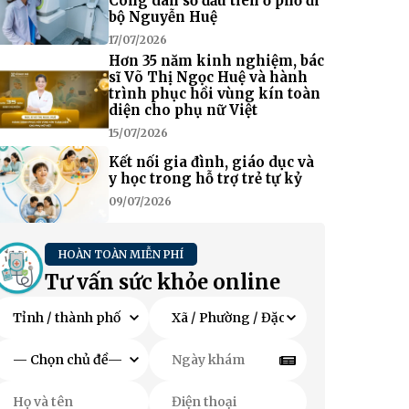
Công dân số đầu tiên ở phố đi
bộ Nguyễn Huệ
17/07/2026
Hơn 35 năm kinh nghiệm, bác
sĩ Võ Thị Ngọc Huệ và hành
trình phục hồi vùng kín toàn
diện cho phụ nữ Việt
15/07/2026
Kết nối gia đình, giáo dục và
y học trong hỗ trợ trẻ tự kỷ
09/07/2026
HOÀN TOÀN MIỄN PHÍ
Tư vấn sức khỏe online