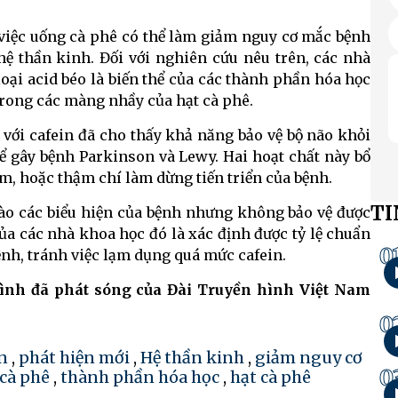
 việc uống cà phê có thể làm giảm nguy cơ mắc bệnh
hệ thần kinh. Đối với nghiên cứu nêu trên, các nhà
oại acid béo là biến thể của các thành phần hóa học
trong các màng nhầy của hạt cà phê.
 với cafein đã cho thấy khả năng bảo vệ bộ não khỏi
hể gây bệnh Parkinson và Lewy. Hai hoạt chất này bổ
m, hoặc thậm chí làm dừng tiến triển của bệnh.
TI
 vào các biểu hiện của bệnh nhưng không bảo vệ được
của các nhà khoa học đó là xác định được tỷ lệ chuẩn
0
ệnh, tránh việc lạm dụng quá mức cafein.
rình đã phát sóng của Đài Truyền hình Việt Nam
0
n
,
phát hiện mới
,
Hệ thần kinh
,
giảm nguy cơ
0
cà phê
,
thành phần hóa học
,
hạt cà phê