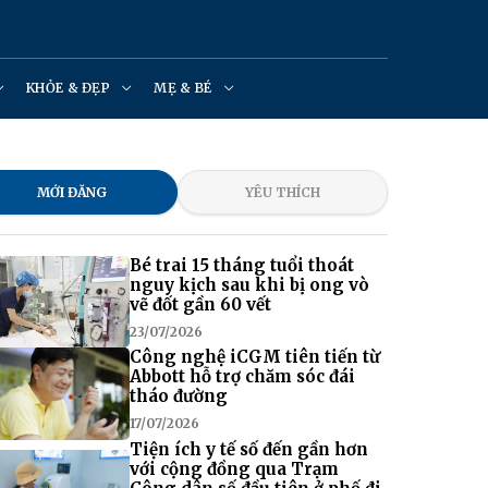
KHỎE & ĐẸP
MẸ & BÉ
MỚI ĐĂNG
YÊU THÍCH
Bé trai 15 tháng tuổi thoát
nguy kịch sau khi bị ong vò
vẽ đốt gần 60 vết
23/07/2026
Công nghệ iCGM tiên tiến từ
Abbott hỗ trợ chăm sóc đái
tháo đường
17/07/2026
Tiện ích y tế số đến gần hơn
với cộng đồng qua Trạm