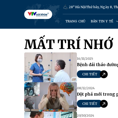
28° Hà Nội
Thứ bảy, Ngày 8, T
TRANG CHỦ
BẢN TIN Y TẾ
MẤT TRÍ NHỚ
16/11/2025
Bệnh đái tháo đườn
CHI TIẾT
08/12/2024
Đột phá mới trong 
CHI TIẾT
20/10/2024