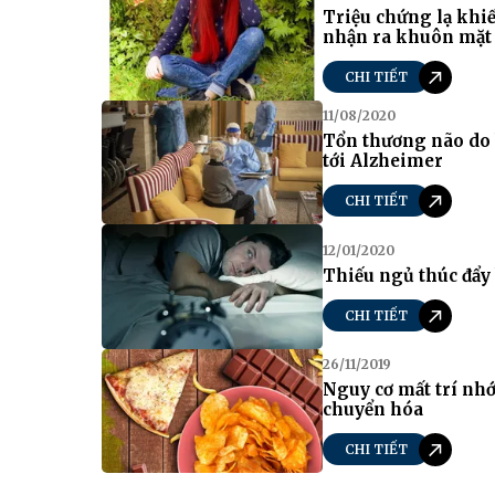
Triệu chứng lạ khi
nhận ra khuôn mặt
CHI TIẾT
11/08/2020
Tổn thương não do 
tới Alzheimer
CHI TIẾT
12/01/2020
Thiếu ngủ thúc đẩy
CHI TIẾT
26/11/2019
Nguy cơ mất trí nhớ
chuyển hóa
CHI TIẾT