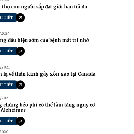
 thọ con người sắp đạt giới hạn tối đa
HI TIẾT
/2024
g dấu hiệu sớm của bệnh mất trí nhớ
HI TIẾT
/2021
 lạ về thần kinh gây xôn xao tại Canada
HI TIẾT
/2021
 chứng béo phì có thể làm tăng nguy cơ
 Alzheimer
HI TIẾT
/2020