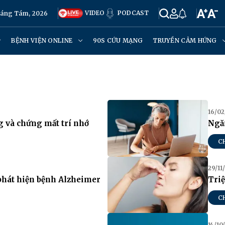
VIDEO
PODCAST
háng Tám, 2026
BỆNH VIỆN ONLINE
90S CỨU MẠNG
TRUYỀN CẢM HỨNG
16/02
g và chứng mất trí nhớ
Ngăn
C
29/11
phát hiện bệnh Alzheimer
Triệ
C
14/10