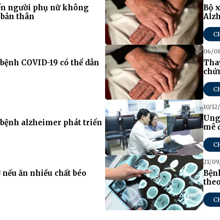
ến người phụ nữ không
Bộ 
 bản thân
Alz
C
06/0
bệnh COVID-19 có thể dẫn
Thay
chứn
C
10/12
Ung 
 bệnh alzheimer phát triển
mê đ
C
21/09
 nếu ăn nhiều chất béo
Bệnh
theo
C