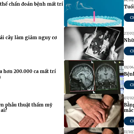
thể chẩn đoán bệnh mất trí
Tuổi
C
27/07
trái cây làm giảm nguy cơ
Nhữn
C
01/04
 hơn 200.000 ca mất trí
Bệnh
m
C
07/02
iện phẫu thuật thẩm mỹ
Bằng
ai?
mắc
C
11/10