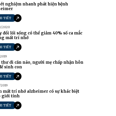
xét nghiệm nhanh phát hiện bệnh
heimer
HI TIẾT
8/2020
 đổi lối sống có thể giảm 40% số ca mắc
g mất trí nhớ
HI TIẾT
/2019
thư di căn não, người mẹ chấp nhận hôn
ể sinh con
HI TIẾT
/2019
 mất trí nhớ alzheimer có sự khác biệt
 giới tính
HI TIẾT