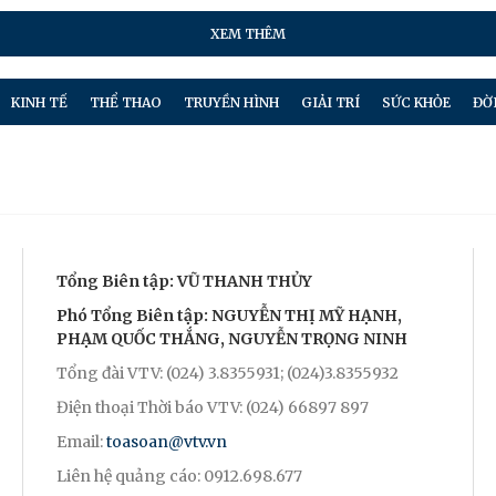
XEM THÊM
KINH TẾ
THỂ THAO
TRUYỀN HÌNH
GIẢI TRÍ
SỨC KHỎE
ĐỜ
Tổng Biên tập: VŨ THANH THỦY
Phó Tổng Biên tập: NGUYỄN THỊ MỸ HẠNH,
PHẠM QUỐC THẮNG, NGUYỄN TRỌNG NINH
Tổng đài VTV: (024) 3.8355931; (024)3.8355932
Điện thoại Thời báo VTV: (024) 66897 897
Email:
toasoan@vtv.vn
Liên hệ quảng cáo: 0912.698.677