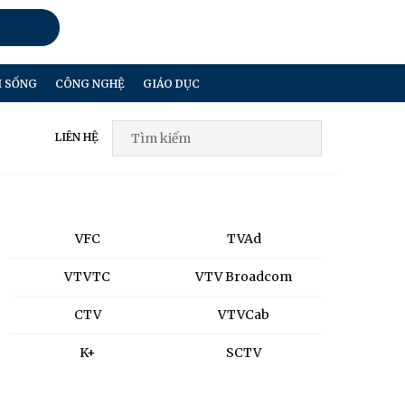
I SỐNG
CÔNG NGHỆ
GIÁO DỤC
LIÊN HỆ
VFC
TVAd
VTVTC
VTV Broadcom
CTV
VTVCab
K+
SCTV