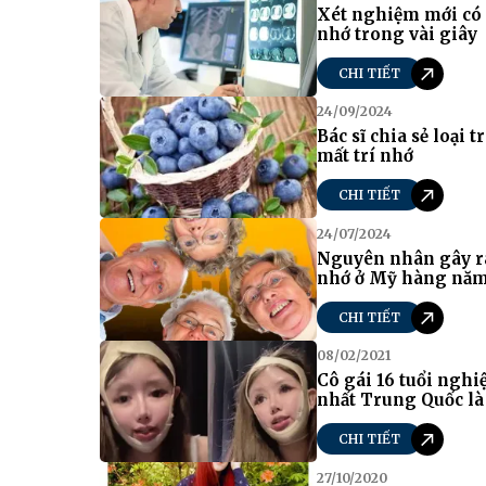
Xét nghiệm mới có 
nhớ trong vài giây
CHI TIẾT
24/09/2024
Bác sĩ chia sẻ loại 
mất trí nhớ
CHI TIẾT
24/07/2024
Nguyên nhân gây ra
nhớ ở Mỹ hàng nă
CHI TIẾT
08/02/2021
Cô gái 16 tuổi ngh
nhất Trung Quốc là 
CHI TIẾT
27/10/2020