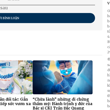
V
 sau
G
h
I BÌNH LUẬN
b
b
t
4
B
c
2
®
s
d
h
n
k
s
t
 ân đối tác: Gắn
“Chữa lành” những di chứng
b
tiếp sức vươn xa
thẩm mỹ: Hành trình y đức của
b
Bác sĩ CKI Trần Đắc Quang