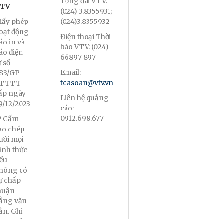
Tổng đài VTV:
TV
(024) 3.8355931;
iấy phép
(024)3.8355932
oạt động
Điện thoại Thời
áo in và
báo VTV: (024)
áo điện
66897 897
ử số
Email:
83/GP-
toasoan@vtv.vn
TTTT
ấp ngày
Liên hệ quảng
9/12/2023
cáo:
0912.698.677
 Cấm
ao chép
ưới mọi
ình thức
ếu
hông có
ự chấp
huận
ằng văn
ản. Ghi