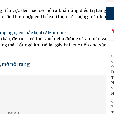
g tiêu cực đến não sẽ mở ra khả năng điều trị bằng
m cân thích hợp có thể cải thiện lưu lượng máu lên
ăng nguy cơ mắc bệnh Alzheimer
n báo, đèn xe… có thể khiến cho đường sá an toàn và
ng thật bất ngờ khi nó lại gây hại trực tiếp cho sức
C
C
,
mỡ nội tạng
Q
Đ
T
H
V
C
B
T