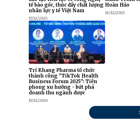
tế bào gốc, thúc đẩy chất lượng
Hoàn Hảo
nhân lực y tế Việt Nam
16/12/2025
17/12/2025
Trí Khang Pharma tổ chức
thành công "TikTok Health
Business Forum 2025": Tiên
phong xu hướng - bứt phá
doanh thu ngành dược
15/12/2025