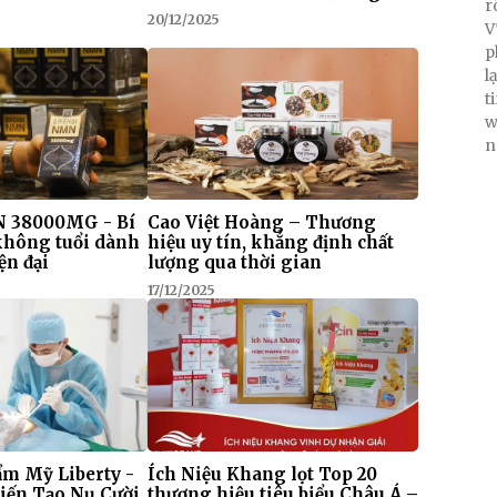
r
20/12/2025
V
p
l
t
w
n
 38000MG - Bí
Cao Việt Hoàng – Thương
 không tuổi dành
hiệu uy tín, khẳng định chất
ện đại
lượng qua thời gian
17/12/2025
m Mỹ Liberty -
Ích Niệu Khang lọt Top 20
iến Tạo Nụ Cười
thương hiệu tiêu biểu Châu Á –