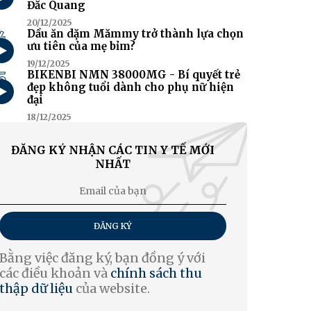
Đắc Quang
20/12/2025
4
Dầu ăn dặm Mămmy trở thành lựa chọn
ưu tiên của mẹ bỉm?
19/12/2025
5
BIKENBI NMN 38000MG - Bí quyết trẻ
đẹp không tuổi dành cho phụ nữ hiện
đại
18/12/2025
ĐĂNG KÝ NHẬN CÁC TIN Y TẾ MỚI
NHẤT
ĐĂNG KÝ
Bằng việc đăng ký, bạn đồng ý với
các điều khoản và
chính sách thu
thập dữ liệu
của website.