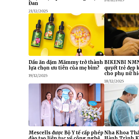
Đan
21/12/2025
Dầu ăn dặm Mămmy trở thành
BIKENBI NMN
lựa chọn ưu tiên của mẹ bỉm?
quyết trẻ đẹp
cho phụ nữ hi
19/12/2025
18/12/2025
Mescells được Bộ Y tế cấp phép
Nha Khoa Thẩ
đào tạo liên tục về công nghệ
Hành Trình K