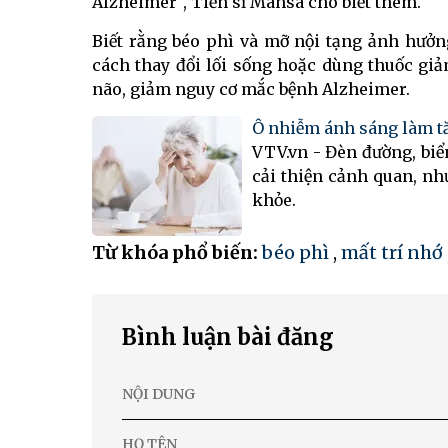
Alzheimer", Tiến sĩ Mahsa cho biết thêm.
Biết rằng béo phì và mỡ nội tạng ảnh hưởn
cách thay đổi lối sống hoặc dùng thuốc giả
não, giảm nguy cơ mắc bệnh Alzheimer.
Ô nhiễm ánh sáng làm t
VTV.vn - Đèn đường, biể
cải thiện cảnh quan, như
khỏe.
Từ khóa phổ biến:
béo phì
,
mất trí nhớ
Bình luận bài đăng