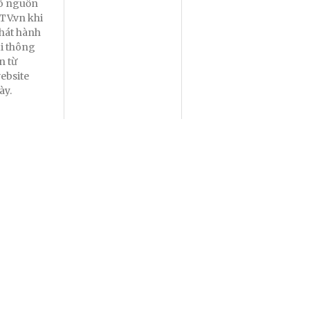
õ nguồn
TV.vn khi
hát hành
ại thông
in từ
ebsite
ày.