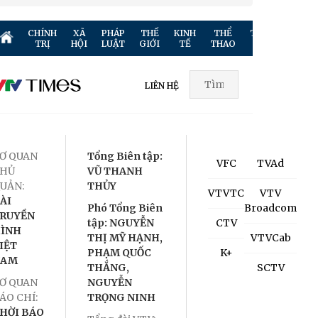
CHÍNH
XÃ
PHÁP
THẾ
KINH
THỂ
TRUYỀN
GIẢ
TRỊ
HỘI
LUẬT
GIỚI
TẾ
THAO
HÌNH
TR
LIÊN HỆ
Ơ QUAN
Tổng Biên tập:
VFC
TVAd
HỦ
VŨ THANH
UẢN:
THỦY
VTVTC
VTV
ÀI
Phó Tổng Biên
Broadcom
RUYỀN
tập: NGUYỄN
CTV
ÌNH
THỊ MỸ HẠNH,
VTVCab
IỆT
PHẠM QUỐC
K+
NAM
THẮNG,
SCTV
Ơ QUAN
NGUYỄN
ÁO CHÍ:
TRỌNG NINH
HỜI BÁO