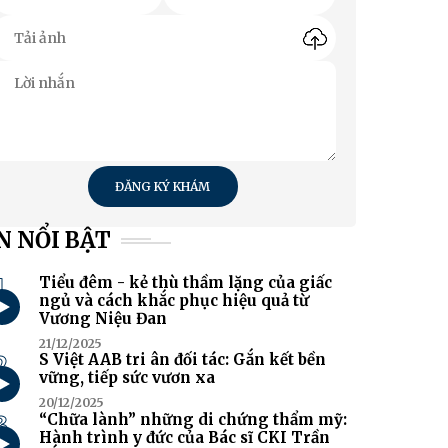
ĐĂNG KÝ KHÁM
N NỔI BẬT
1
Tiểu đêm - kẻ thù thầm lặng của giấc
ngủ và cách khắc phục hiệu quả từ
Vương Niệu Đan
21/12/2025
2
S Việt AAB tri ân đối tác: Gắn kết bền
vững, tiếp sức vươn xa
20/12/2025
3
“Chữa lành” những di chứng thẩm mỹ:
Hành trình y đức của Bác sĩ CKI Trần