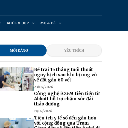
KHỎE & ĐẸP
MẸ & BÉ
MỚI ĐĂNG
YÊU THÍCH
Bé trai 15 tháng tuổi thoát
nguy kịch sau khi bị ong vò
vẽ đốt gần 60 vết
23/07/2026
Công nghệ iCGM tiên tiến từ
Abbott hỗ trợ chăm sóc đái
tháo đường
17/07/2026
Tiện ích y tế số đến gần hơn
với cộng đồng qua Trạm