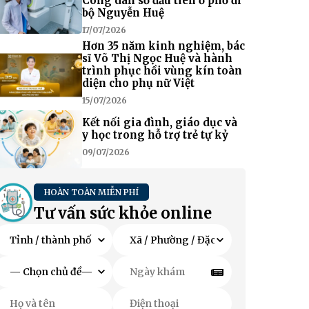
Công dân số đầu tiên ở phố đi
bộ Nguyễn Huệ
17/07/2026
Hơn 35 năm kinh nghiệm, bác
sĩ Võ Thị Ngọc Huệ và hành
trình phục hồi vùng kín toàn
diện cho phụ nữ Việt
15/07/2026
Kết nối gia đình, giáo dục và
y học trong hỗ trợ trẻ tự kỷ
09/07/2026
HOÀN TOÀN MIỄN PHÍ
Tư vấn sức khỏe online