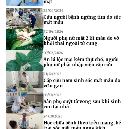
mặt
22/06/2024
Cứu người bệnh ngừng tim do sốc
mất máu
27/04/2024
Người phụ nữ mất 2 lít máu do vỡ
khối thai ngoài tử cung
07/02/2024
Ăn lá lộc mại kèm thịt chó, người
phụ nữ phải nhập viện cấp cứu
21/12/2023
Cấp cứu nam sinh sốc mất máu do
vỡ u gan
03/11/2023
Sản phụ suýt tử vong sau khi sinh
con tại nhà
24/10/2023
Học chữa bệnh theo trên mạng, bé
trai sốc mất máu nguy kịch