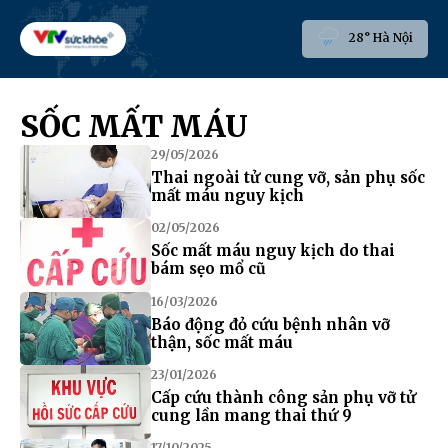
28° Hà Nội
SỐC MẤT MÁU
29/05/2026
Thai ngoài tử cung vỡ, sản phụ sốc
mất máu nguy kịch
02/05/2026
Sốc mất máu nguy kịch do thai
bám sẹo mổ cũ
16/03/2026
Báo động đỏ cứu bệnh nhân vỡ
thận, sốc mất máu
23/01/2026
Cấp cứu thành công sản phụ vỡ tử
cung lần mang thai thứ 9
17/10/2025