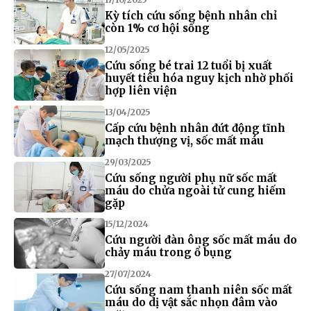
Kỳ tích cứu sống bệnh nhân chỉ
còn 1% cơ hội sống
12/05/2025
Cứu sống bé trai 12 tuổi bị xuất
huyết tiêu hóa nguy kịch nhờ phối
hợp liên viện
13/04/2025
Cấp cứu bệnh nhân đứt động tĩnh
mạch thượng vị, sốc mất máu
29/03/2025
Cứu sống người phụ nữ sốc mất
máu do chửa ngoài tử cung hiếm
gặp
15/12/2024
Cứu người đàn ông sốc mất máu do
chảy máu trong ổ bụng
27/07/2024
Cứu sống nam thanh niên sốc mất
máu do dị vật sắc nhọn đâm vào