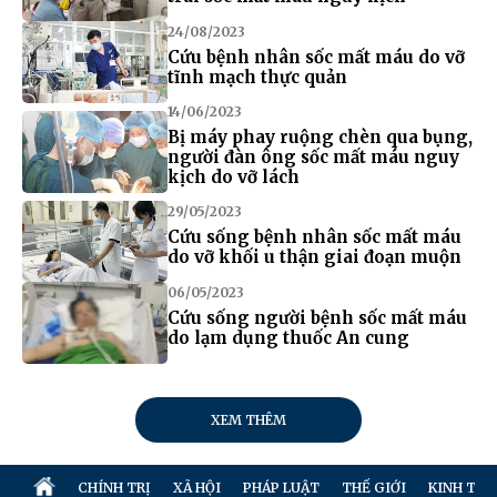
24/08/2023
Cứu bệnh nhân sốc mất máu do vỡ
tĩnh mạch thực quản
14/06/2023
Bị máy phay ruộng chèn qua bụng,
người đàn ông sốc mất máu nguy
kịch do vỡ lách
29/05/2023
Cứu sống bệnh nhân sốc mất máu
do vỡ khối u thận giai đoạn muộn
06/05/2023
Cứu sống người bệnh sốc mất máu
do lạm dụng thuốc An cung
XEM THÊM
CHÍNH TRỊ
XÃ HỘI
PHÁP LUẬT
THẾ GIỚI
KINH TẾ