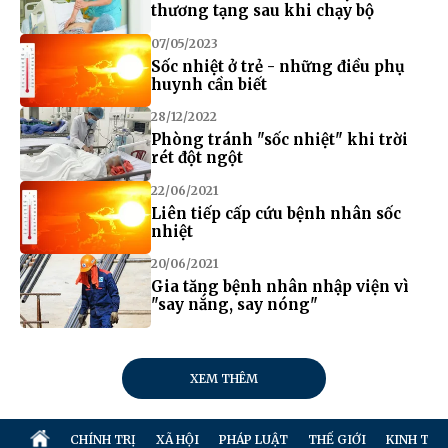
thương tạng sau khi chạy bộ
07/05/2023
Sốc nhiệt ở trẻ - những điều phụ
huynh cần biết
28/12/2022
Phòng tránh "sốc nhiệt" khi trời
rét đột ngột
22/06/2021
Liên tiếp cấp cứu bệnh nhân sốc
nhiệt
20/06/2021
Gia tăng bệnh nhân nhập viện vì
"say nắng, say nóng"
XEM THÊM
CHÍNH TRỊ
XÃ HỘI
PHÁP LUẬT
THẾ GIỚI
KINH TẾ