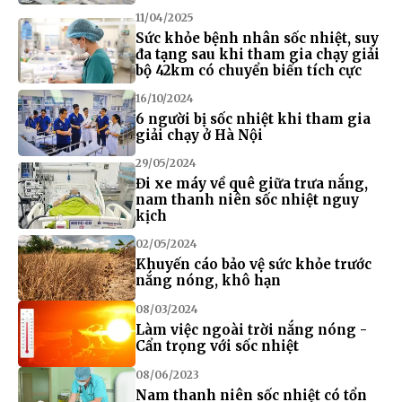
11/04/2025
Sức khỏe bệnh nhân sốc nhiệt, suy
đa tạng sau khi tham gia chạy giải
bộ 42km có chuyển biến tích cực
16/10/2024
6 người bị sốc nhiệt khi tham gia
giải chạy ở Hà Nội
29/05/2024
Đi xe máy về quê giữa trưa nắng,
nam thanh niên sốc nhiệt nguy
kịch
02/05/2024
Khuyến cáo bảo vệ sức khỏe trước
nắng nóng, khô hạn
08/03/2024
Làm việc ngoài trời nắng nóng -
Cẩn trọng với sốc nhiệt
08/06/2023
Nam thanh niên sốc nhiệt có tổn