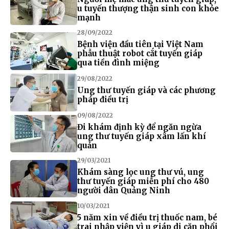
u tuyến thượng thận sinh con khỏe
mạnh
28/09/2022
Bệnh viện đầu tiên tại Việt Nam
phẫu thuật robot cắt tuyến giáp
qua tiền đình miệng
29/08/2022
Ung thư tuyến giáp và các phương
pháp điều trị
09/08/2022
Đi khám định kỳ để ngăn ngừa
ung thư tuyến giáp xâm lấn khí
quản
29/03/2021
Khám sàng lọc ung thư vú, ung
thư tuyến giáp miễn phí cho 480
người dân Quảng Ninh
10/03/2021
5 năm xin về điều trị thuốc nam, bé
trai nhập viện vì u giáp di căn phổi