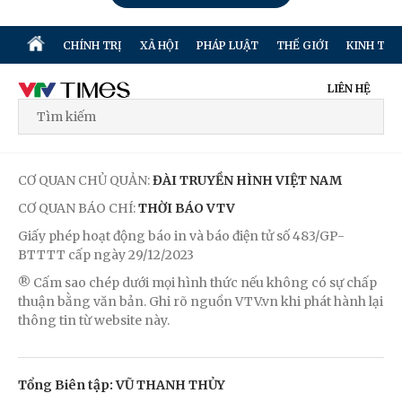
CHÍNH TRỊ
XÃ HỘI
PHÁP LUẬT
THẾ GIỚI
KINH TẾ
LIÊN HỆ
CƠ QUAN CHỦ QUẢN:
ĐÀI TRUYỀN HÌNH VIỆT NAM
CƠ QUAN BÁO CHÍ:
THỜI BÁO VTV
Giấy phép hoạt động báo in và báo điện tử số 483/GP-
BTTTT cấp ngày 29/12/2023
® Cấm sao chép dưới mọi hình thức nếu không có sự chấp
thuận bằng văn bản. Ghi rõ nguồn VTV.vn khi phát hành lại
thông tin từ website này.
Tổng Biên tập: VŨ THANH THỦY