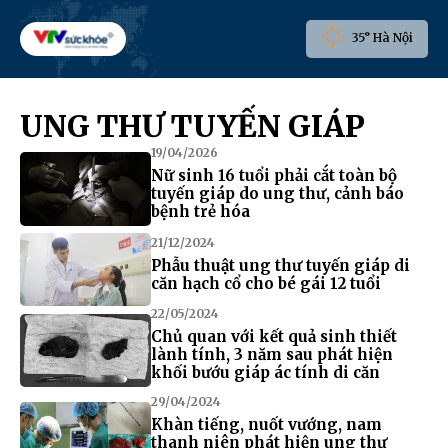
35° Hà Nội
UNG THƯ TUYẾN GIÁP
19/04/2026
Nữ sinh 16 tuổi phải cắt toàn bộ
tuyến giáp do ung thư, cảnh báo
bệnh trẻ hóa
21/12/2024
Phẫu thuật ung thư tuyến giáp di
căn hạch cổ cho bé gái 12 tuổi
22/05/2024
Chủ quan với kết quả sinh thiết
lành tính, 3 năm sau phát hiện
khối bướu giáp ác tính di căn
29/04/2024
Khàn tiếng, nuốt vướng, nam
thanh niên phát hiện ung thư