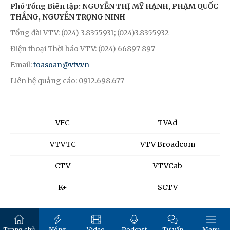
Phó Tổng Biên tập: NGUYỄN THỊ MỸ HẠNH, PHẠM QUỐC
THẮNG, NGUYỄN TRỌNG NINH
Tổng đài VTV: (024) 3.8355931; (024)3.8355932
Điện thoại Thời báo VTV: (024) 66897 897
Email:
toasoan@vtv.vn
Liên hệ quảng cáo: 0912.698.677
VFC
TVAd
VTVTC
VTV Broadcom
CTV
VTVCab
K+
SCTV
Trang chủ
Nóng
Video
Podcast
Tư vấn
Menu