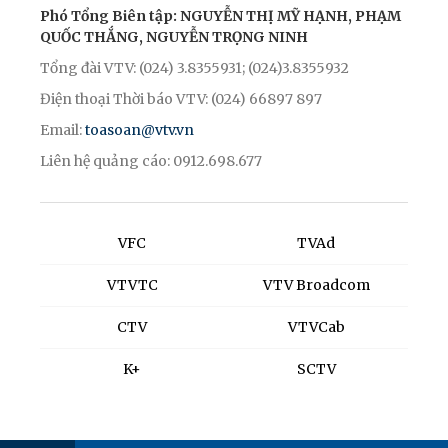
Phó Tổng Biên tập: NGUYỄN THỊ MỸ HẠNH, PHẠM
QUỐC THẮNG, NGUYỄN TRỌNG NINH
Tổng đài VTV: (024) 3.8355931; (024)3.8355932
Điện thoại Thời báo VTV: (024) 66897 897
Email:
toasoan@vtv.vn
Liên hệ quảng cáo: 0912.698.677
VFC
TVAd
VTVTC
VTV Broadcom
CTV
VTVCab
K+
SCTV