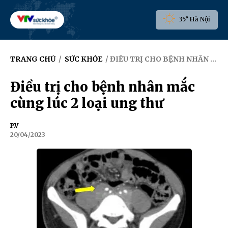
35° Hà Nội
TRANG CHỦ
/
SỨC KHỎE
/ ĐIỀU TRỊ CHO BỆNH NHÂN MẮC CÙNG LÚC 2 LOẠI UNG THƯ
Điều trị cho bệnh nhân mắc
cùng lúc 2 loại ung thư
P.V
20/04/2023