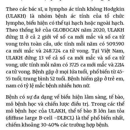
Theo các bác sĩ, u lympho ác tính không Hodgkin
(ULAKH) là nhóm bệnh ác tính của tổ chức
lympho, biểu hiện có thể tại hạch hoặc ngoài hạch.
Theo thống kê của GLOBOCAN năm 2020, ULAKH
đứng 11 ở cả 2 giới về số ca mới mắc và số ca tử
vong trên toàn cầu, ước tính mỗi năm có 509.590
ca mới mắc và 248.724 ca tử vong. Tại Việt Nam,
ULAKH đứng 13 về cả số ca mới mắc và số ca tử
vong, ước tính mỗi năm có 3725 ca mới mắc và 2214
ca tử vong. Bệnh gặp ở mọi lứa tuổi, phổ biến từ 45-
55 tuổi; trung bình 52 tuổi. Bệnh hiếm gặp ở trẻ em,
nam có tỷ lệ mắc bệnh nhiều hơn nữ.
Bệnh có sự đa dạng về biểu hiện lâm sàng, tế bào,
mô bệnh học và chiến lược điều trị. Trong các thể
mô bệnh học của ULAKH, thể tế bào B lớn lan tỏa
(diffuse large B-cell –DLBCL) là thể phổ biến nhất,
chiếm khoảng 30-40% các trường hợp bệnh.