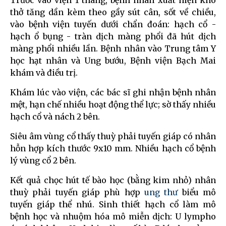
Trước vào viện 1 tháng, bệnh nhân xuất hiện khó
thở tăng dần kèm theo gầy sút cân, sốt về chiều,
vào bệnh viện tuyến dưới chẩn đoán: hạch cổ -
hạch ổ bụng - tràn dịch màng phổi đã hút dịch
màng phổi nhiều lần. Bệnh nhân vào Trung tâm Y
học hạt nhân và Ung bướu, Bệnh viện Bạch Mai
khám và điều trị.
Khám lúc vào viện, các bác sĩ ghi nhận bệnh nhân
mệt, hạn chế nhiều hoạt động thể lực; sờ thấy nhiều
hạch cổ và nách 2 bên.
Siêu âm vùng cổ thấy thuỳ phải tuyến giáp có nhân
hỗn hợp kích thước 9x10 mm. Nhiều hạch cổ bệnh
lý vùng cổ 2 bên.
Kết quả chọc hút tế bào học (bằng kim nhỏ) nhân
thuỳ phải tuyến giáp phù hợp
ung thư
biểu mô
tuyến giáp thể nhú. Sinh thiết hạch cổ làm mô
bệnh học và nhuộm hóa mô miễn dịch: U lympho