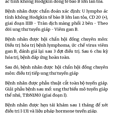
ác tính không Hodgkin dòng tế bào B lớn lan tỏa.
Bệnh nhân được chẩn đoán xác định: U lympho ác
tính không Hodgkin tế bào B lớn lan tỏa, CD 20 (+),
giai đoạn IIIB - Tràn dịch màng phổi 2 bên - Theo
dõi ung thư tuyến giáp - Viêm gan B.
Bệnh nhân được hội chẩn hội đồng chuyên môn:
Điều trị hóa trị bệnh lymphoma, ức chế virus viêm
gan B, đánh giá lại sau 3 đợt điều trị. Sau 6 chu kỳ
hóa trị, bệnh đáp ứng hoàn toàn.
Sau đó, bệnh nhân được hội chẩn hội đồng chuyên
môn: điều trị tiếp ung thư tuyến giáp
Bệnh nhân được phẫu thuật cắt toàn bộ tuyến giáp.
Giải phẫu bệnh sau mổ: ung thư biểu mô tuyến giáp
thể nhú, T1bN1M0 (giai đoạn I).
Bệnh nhân được hẹn tái khám sau 1 tháng để xét
điều trị I-131 và liệu pháp hormone tuyến giáp.