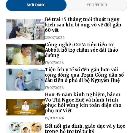
MỚI ĐĂNG
YÊU THÍCH
Bé trai 15 tháng tuổi thoát nguy
kịch sau khi bị ong vò vẽ đốt gần
60 vết
23/07/2026
Công nghệ iCGM tiên tiến từ
Abbott hỗ trợ chăm sóc đái tháo
đường
17/07/2026
Tiện ích y tế số đến gần hơn với
cộng đồng qua Trạm Công dân số
đầu tiên ở phố đi bộ Nguyễn Huệ
17/07/2026
Hơn 35 năm kinh nghiệm, bác sĩ
Võ Thị Ngọc Huệ và hành trình
phục hồi vùng kín toàn diện cho
phụ nữ Việt
15/07/2026
Kết nối gia đình, giáo dục và y học
trong hỗ trợ trẻ tự kỷ