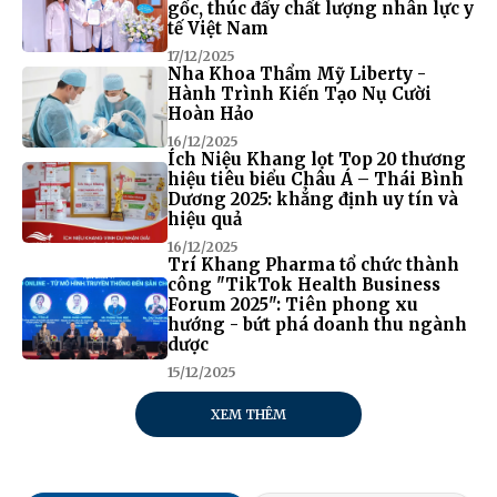
gốc, thúc đẩy chất lượng nhân lực y
tế Việt Nam
17/12/2025
Nha Khoa Thẩm Mỹ Liberty -
Hành Trình Kiến Tạo Nụ Cười
Hoàn Hảo
16/12/2025
Ích Niệu Khang lọt Top 20 thương
hiệu tiêu biểu Châu Á – Thái Bình
Dương 2025: khẳng định uy tín và
hiệu quả
16/12/2025
Trí Khang Pharma tổ chức thành
công "TikTok Health Business
Forum 2025": Tiên phong xu
hướng - bứt phá doanh thu ngành
dược
15/12/2025
XEM THÊM