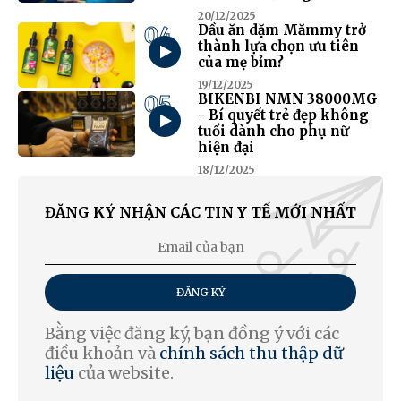
20/12/2025
04
Dầu ăn dặm Mămmy trở
thành lựa chọn ưu tiên
của mẹ bỉm?
19/12/2025
05
BIKENBI NMN 38000MG
- Bí quyết trẻ đẹp không
tuổi dành cho phụ nữ
hiện đại
18/12/2025
ĐĂNG KÝ NHẬN CÁC TIN Y TẾ MỚI NHẤT
ĐĂNG KÝ
Bằng việc đăng ký, bạn đồng ý với các
điều khoản và
chính sách thu thập dữ
liệu
của website.