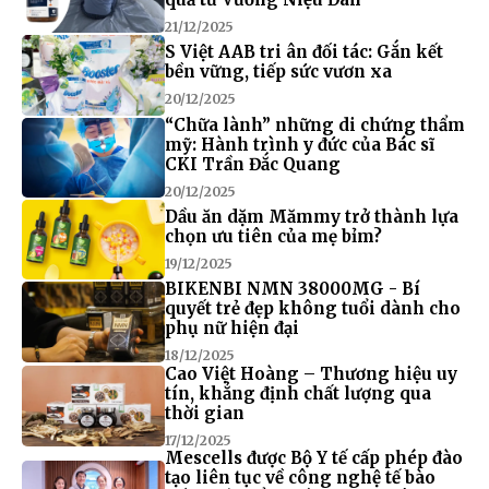
21/12/2025
S Việt AAB tri ân đối tác: Gắn kết
bền vững, tiếp sức vươn xa
20/12/2025
“Chữa lành” những di chứng thẩm
mỹ: Hành trình y đức của Bác sĩ
CKI Trần Đắc Quang
20/12/2025
Dầu ăn dặm Mămmy trở thành lựa
chọn ưu tiên của mẹ bỉm?
19/12/2025
BIKENBI NMN 38000MG - Bí
quyết trẻ đẹp không tuổi dành cho
phụ nữ hiện đại
18/12/2025
Cao Việt Hoàng – Thương hiệu uy
tín, khẳng định chất lượng qua
thời gian
17/12/2025
Mescells được Bộ Y tế cấp phép đào
tạo liên tục về công nghệ tế bào