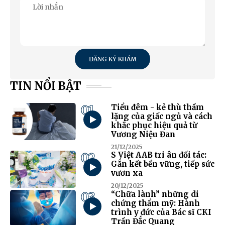
ĐĂNG KÝ KHÁM
TIN NỔI BẬT
01
Tiểu đêm - kẻ thù thầm
lặng của giấc ngủ và cách
khắc phục hiệu quả từ
Vương Niệu Đan
21/12/2025
02
S Việt AAB tri ân đối tác:
Gắn kết bền vững, tiếp sức
vươn xa
20/12/2025
03
“Chữa lành” những di
chứng thẩm mỹ: Hành
trình y đức của Bác sĩ CKI
Trần Đắc Quang