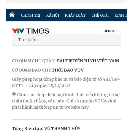
CHÍNH TRỊ
XÃ HỘI
PHÁP LUẬT
THẾ GIỚI
KINH TẾ
LIÊN HỆ
CƠ QUAN CHỦ QUẢN:
ĐÀI TRUYỀN HÌNH VIỆT NAM
CƠ QUAN BÁO CHÍ:
THỜI BÁO VTV
Giấy phép hoạt động báo in và báo điện tử số 483/GP-
BTTTT cấp ngày 29/12/2023
® Cấm sao chép dưới mọi hình thức nếu không có sự
chấp thuận bằng văn bản. Ghi rõ nguồn VTV.vn khi
phát hành lại thông tin từ website này.
Tổng Biên tập: VŨ THANH THỦY