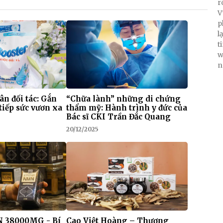
r
V
p
l
t
w
n
 ân đối tác: Gắn
“Chữa lành” những di chứng
tiếp sức vươn xa
thẩm mỹ: Hành trình y đức của
Bác sĩ CKI Trần Đắc Quang
20/12/2025
 38000MG - Bí
Cao Việt Hoàng – Thương