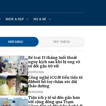
KHỎE & ĐẸP
MẸ & BÉ
MỚI ĐĂNG
YÊU THÍCH
Bé trai 15 tháng tuổi thoát
nguy kịch sau khi bị ong vò
vẽ đốt gần 60 vết
23/07/2026
Công nghệ iCGM tiên tiến từ
Abbott hỗ trợ chăm sóc đái
tháo đường
17/07/2026
Tiện ích y tế số đến gần hơn
với cộng đồng qua Trạm