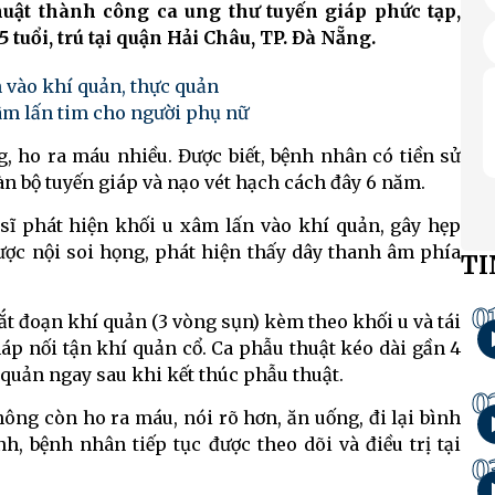
uật thành công ca ung thư tuyến giáp phức tạp,
tuổi, trú tại quận Hải Châu, TP. Đà Nẵng.
n vào khí quản, thực quản
âm lấn tim cho người phụ nữ
, ho ra máu nhiều. Được biết, bệnh nhân có tiền sử
àn bộ tuyến giáp và nạo vét hạch cách đây 6 năm.
ĩ phát hiện khối u xâm lấn vào khí quản, gây hẹp
ợc nội soi họng, phát hiện thấy dây thanh âm phía
TI
0
ắt đoạn khí quản (3 vòng sụn) kèm theo khối u và tái
áp nối tận khí quản cổ. Ca phẫu thuật kéo dài gần 4
 quản ngay sau khi kết thúc phẫu thuật.
0
hông còn ho ra máu, nói rõ hơn, ăn uống, đi lại bình
h, bệnh nhân tiếp tục được theo dõi và điều trị tại
0