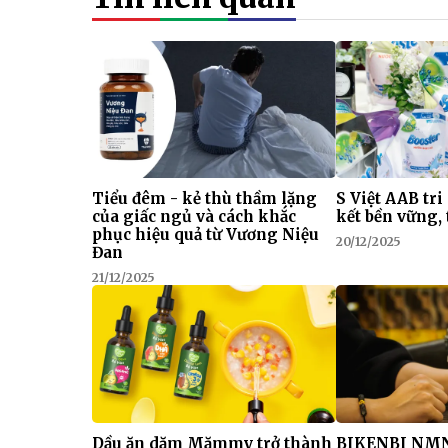
Tiểu đêm - kẻ thù thầm lặng
S Việt AAB tri
của giấc ngủ và cách khắc
kết bền vững, 
phục hiệu quả từ Vương Niệu
20/12/2025
Đan
21/12/2025
Dầu ăn dặm Mămmy trở thành
BIKENBI NMN