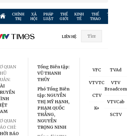
CHÍNH
XÃ
PHÁP
THẾ
KINH
THỂ
TRUYỀN
GIẢ
TRỊ
HỘI
LUẬT
GIỚI
TẾ
THAO
HÌNH
TR
LIÊN HỆ
Ơ QUAN
Tổng Biên tập:
VFC
TVAd
HỦ
VŨ THANH
UẢN:
THỦY
VTVTC
VTV
ÀI
Phó Tổng Biên
Broadcom
RUYỀN
tập: NGUYỄN
CTV
ÌNH
THỊ MỸ HẠNH,
VTVCab
IỆT
PHẠM QUỐC
K+
NAM
THẮNG,
SCTV
Ơ QUAN
NGUYỄN
ÁO CHÍ:
TRỌNG NINH
HỜI BÁO