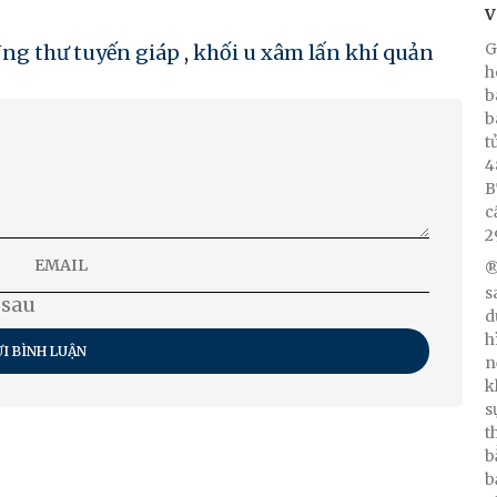
V
G
ng thư tuyến giáp
,
khối u xâm lấn khí quản
h
b
b
t
4
B
c
2
®
s
 sau
d
h
I BÌNH LUẬN
n
k
s
t
b
b