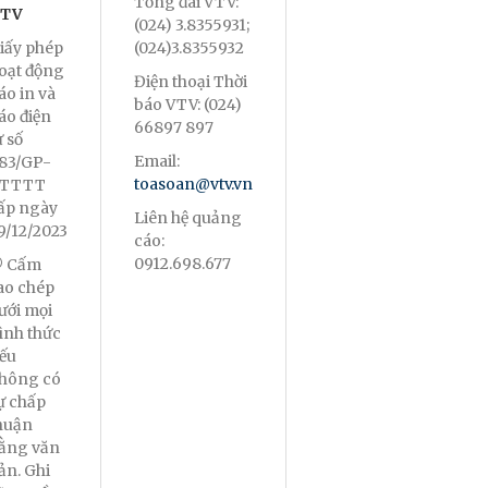
Tổng đài VTV:
TV
(024) 3.8355931;
iấy phép
(024)3.8355932
oạt động
Điện thoại Thời
áo in và
báo VTV: (024)
áo điện
66897 897
ử số
Email:
83/GP-
toasoan@vtv.vn
TTTT
ấp ngày
Liên hệ quảng
9/12/2023
cáo:
0912.698.677
 Cấm
ao chép
ưới mọi
ình thức
ếu
hông có
ự chấp
huận
ằng văn
ản. Ghi