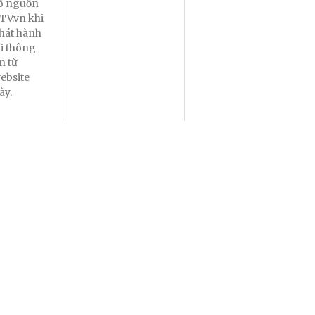
õ nguồn
TV.vn khi
hát hành
ại thông
in từ
ebsite
ày.