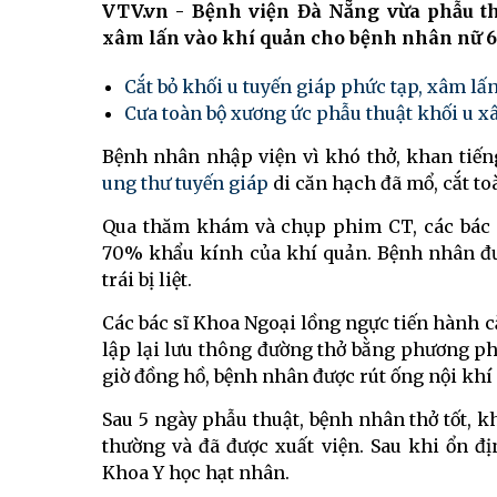
VTV.vn - Bệnh viện Đà Nẵng vừa phẫu th
xâm lấn vào khí quản cho bệnh nhân nữ 65 
Cắt bỏ khối u tuyến giáp phức tạp, xâm lấ
Cưa toàn bộ xương ức phẫu thuật khối u x
Bệnh nhân nhập viện vì khó thở, khan tiếng
ung thư tuyến giáp
di căn hạch đã mổ, cắt to
Qua thăm khám và chụp phim CT, các bác s
70% khẩu kính của khí quản. Bệnh nhân đư
trái bị liệt.
Các bác sĩ Khoa Ngoại lồng ngực tiến hành c
lập lại lưu thông đường thở bằng phương ph
giờ đồng hồ, bệnh nhân được rút ống nội khí
Sau 5 ngày phẫu thuật, bệnh nhân thở tốt, k
thường và đã được xuất viện. Sau khi ổn địn
Khoa Y học hạt nhân.