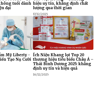
 không tuổi dành
hiệu uy tín, khẳng định chất
ện đại
lượng qua thời gian
17/12/2025
m Mỹ Liberty -
Ích Niệu Khang lọt Top 20
iến Tạo Nụ Cười
thương hiệu tiêu biểu Châu Á –
Thái Bình Dương 2025: khẳng
định uy tín và hiệu quả
16/12/2025