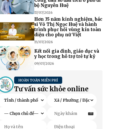
Công dân số đầu tiên ở phố đi
bộ Nguyễn Huệ
17/07/2026
Hơn 35 năm kinh nghiệm, bác
sĩ Võ Thị Ngọc Huệ và hành
trình phục hồi vùng kín toàn
diện cho phụ nữ Việt
15/07/2026
Kết nối gia đình, giáo dục và
y học trong hỗ trợ trẻ tự kỷ
09/07/2026
HOÀN TOÀN MIỄN PHÍ
Tư vấn sức khỏe online