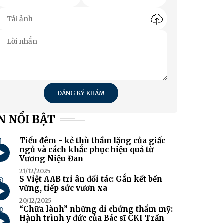
ĐĂNG KÝ KHÁM
N NỔI BẬT
1
Tiểu đêm - kẻ thù thầm lặng của giấc
ngủ và cách khắc phục hiệu quả từ
Vương Niệu Đan
21/12/2025
2
S Việt AAB tri ân đối tác: Gắn kết bền
vững, tiếp sức vươn xa
20/12/2025
3
“Chữa lành” những di chứng thẩm mỹ:
Hành trình y đức của Bác sĩ CKI Trần