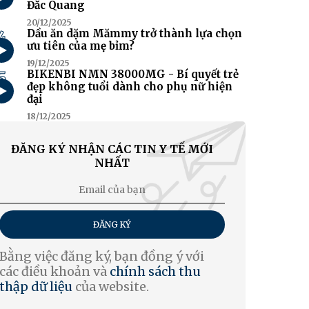
Đắc Quang
20/12/2025
4
Dầu ăn dặm Mămmy trở thành lựa chọn
ưu tiên của mẹ bỉm?
19/12/2025
5
BIKENBI NMN 38000MG - Bí quyết trẻ
đẹp không tuổi dành cho phụ nữ hiện
đại
18/12/2025
ĐĂNG KÝ NHẬN CÁC TIN Y TẾ MỚI
NHẤT
ĐĂNG KÝ
Bằng việc đăng ký, bạn đồng ý với
các điều khoản và
chính sách thu
thập dữ liệu
của website.