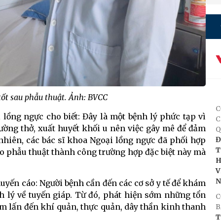
ốt sau phẫu thuật. Ảnh: BVCC
C
lồng ngực cho biết: Đây là một bệnh lý phức tạp vì
C
ường thở, xuất huyết khối u nên việc gây mê để đảm
Q
nhiên, các bác sĩ khoa Ngoại lồng ngực đã phối hợp
Đ
T
o phẫu thuật thành công trường hợp đặc biệt này mà
H
V
uyến cáo: Người bệnh cần đến các cơ sở y tế để khám
h lý về tuyến giáp. Từ đó, phát hiện sớm những tổn
C
âm lấn đến khí quản, thực quản, dây thần kinh thanh
B
T