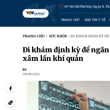
36° Hà Nội
Thứ bảy, Ngày 8, T
TRANG CHỦ
BẢN TIN Y TẾ
TRANG CHỦ
/
SỨC KHỎE
/ ĐI KHÁM ĐỊNH KỲ Đ
Đi khám định kỳ để ngăn
xâm lấn khí quản
P.V
09/08/2022