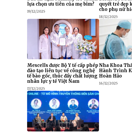
lựa chọn ưu tiên của mẹ bỉm?
quyết trẻ đẹp
cho phụ nữ hi
19/12/2025
18/12/2025
Mescells được Bộ Y tế cấp phép
Nha Khoa Thẩ
đào tạo liên tục về công nghệ
Hành Trình K
tế bào gốc, thúc đẩy chất lượng
Hoàn Hảo
nhân lực y tế Việt Nam
16/12/2025
17/12/2025