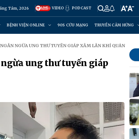
VIDEO
PODCAST
háng Tám, 2026
BỆNH VIỆN ONLINE
90S CỨU MẠNG
TRUYỀN CẢM HỨNG
Ể NGĂN NGỪA UNG THƯ TUYẾN GIÁP XÂM LẤN KHÍ QUẢN
 ngừa ung thư tuyến giáp