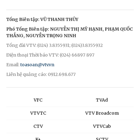
Tổng Biên tập: VŨ THANH THỦY
Phó Tổng Biên tập: NGUYỄN THỊ MỸ HẠNH, PHẠM QUỐC
THẮNG, NGUYỄN TRỌNG NINH
Tổng đài VTV: (024) 3.8355931; (024)3.8355932
Điện thoại Thời báo VTV: (024) 66897 897
Email:
toasoan@vtv.vn
Liên hệ quảng cáo: 0912.698.677
VFC
TVAd
VTVTC
VTV Broadcom
CTV
VTVCab
K+
SCTV