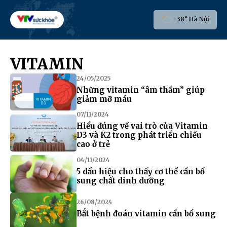
38° Hà Nội
VITAMIN
24/05/2025
Những vitamin “âm thầm” giúp
giảm mỡ máu
07/11/2024
Hiểu đúng về vai trò của Vitamin
D3 và K2 trong phát triển chiều
cao ở trẻ
04/11/2024
5 dấu hiệu cho thấy cơ thể cần bổ
sung chất dinh dưỡng
26/08/2024
Bắt bệnh đoán vitamin cần bổ sung