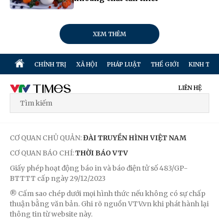
XEM THÊM
CHÍNH TRỊ
XÃ HỘI
PHÁP LUẬT
THẾ GIỚI
KINH TẾ
LIÊN HỆ
CƠ QUAN CHỦ QUẢN:
ĐÀI TRUYỀN HÌNH VIỆT NAM
CƠ QUAN BÁO CHÍ:
THỜI BÁO VTV
Giấy phép hoạt động báo in và báo điện tử số 483/GP-
BTTTT cấp ngày 29/12/2023
® Cấm sao chép dưới mọi hình thức nếu không có sự chấp
thuận bằng văn bản. Ghi rõ nguồn VTV.vn khi phát hành lại
thông tin từ website này.