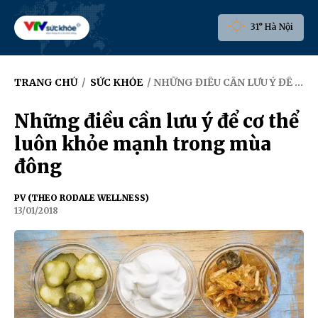
31° Hà Nội
TRANG CHỦ
/
SỨC KHỎE
/ NHỮNG ĐIỀU CẦN LƯU Ý ĐỂ CƠ THỂ LUÔN KHỎE MẠNH TRONG MÙA ĐÔNG
Những điều cần lưu ý để cơ thể
luôn khỏe mạnh trong mùa
đông
PV (THEO RODALE WELLNESS)
13/01/2018