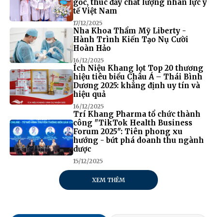
gốc, thúc đẩy chất lượng nhân lực y
tế Việt Nam
17/12/2025
Nha Khoa Thẩm Mỹ Liberty -
Hành Trình Kiến Tạo Nụ Cười
Hoàn Hảo
16/12/2025
Ích Niệu Khang lọt Top 20 thương
hiệu tiêu biểu Châu Á – Thái Bình
Dương 2025: khẳng định uy tín và
hiệu quả
16/12/2025
Trí Khang Pharma tổ chức thành
công "TikTok Health Business
Forum 2025": Tiên phong xu
hướng - bứt phá doanh thu ngành
dược
15/12/2025
XEM THÊM