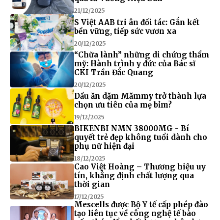
21/12/2025
S Việt AAB tri ân đối tác: Gắn kết
bền vững, tiếp sức vươn xa
20/12/2025
“Chữa lành” những di chứng thẩm
mỹ: Hành trình y đức của Bác sĩ
CKI Trần Đắc Quang
20/12/2025
Dầu ăn dặm Mămmy trở thành lựa
chọn ưu tiên của mẹ bỉm?
19/12/2025
BIKENBI NMN 38000MG - Bí
quyết trẻ đẹp không tuổi dành cho
phụ nữ hiện đại
18/12/2025
Cao Việt Hoàng – Thương hiệu uy
tín, khẳng định chất lượng qua
thời gian
17/12/2025
Mescells được Bộ Y tế cấp phép đào
tạo liên tục về công nghệ tế bào