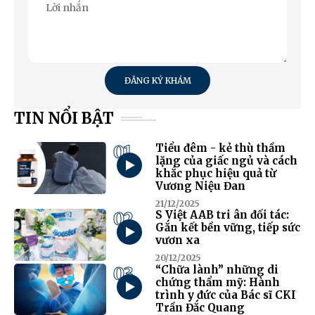
ĐĂNG KÝ KHÁM
TIN NỔI BẬT
01
Tiểu đêm - kẻ thù thầm
lặng của giấc ngủ và cách
khắc phục hiệu quả từ
Vương Niệu Đan
21/12/2025
02
S Việt AAB tri ân đối tác:
Gắn kết bền vững, tiếp sức
vươn xa
20/12/2025
03
“Chữa lành” những di
chứng thẩm mỹ: Hành
trình y đức của Bác sĩ CKI
Trần Đắc Quang