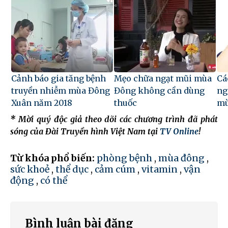
Cảnh báo gia tăng bệnh
Mẹo chữa ngạt mũi mùa
Cá
truyền nhiễm mùa Đông
Đông không cần dùng
ng
Xuân năm 2018
thuốc
mù
* Mời quý độc giả theo dõi các chương trình đã phát
sóng của Đài Truyền hình Việt Nam tại
TV Online
!
Từ khóa phổ biến:
phòng bệnh
,
mùa đông
,
sức khoẻ
,
thể dục
,
cảm cúm
,
vitamin
,
vận
động
,
có thể
Bình luận bài đăng