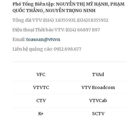
Phó Tổng Biên tập: NGUYỄN THỊ MỸ HẠNH, PHẠM
QUỐC THẮNG, NGUYỄN TRỌNG NINH
Tổng đài VTV: (024) 3.8355931; (024)3.8355932
Điện thoại Thời báo VTV: (024) 66897 897
Email:
toasoan@vtv.vn
Liên hệ quảng cáo: 0912.698.677
VFC
TVAd
VTVTC
VTV Broadcom
CTV
VTVCab
K+
SCTV