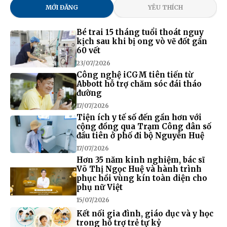
MỚI ĐĂNG
YÊU THÍCH
Bé trai 15 tháng tuổi thoát nguy
kịch sau khi bị ong vò vẽ đốt gần
60 vết
23/07/2026
Công nghệ iCGM tiên tiến từ
Abbott hỗ trợ chăm sóc đái tháo
đường
17/07/2026
Tiện ích y tế số đến gần hơn với
cộng đồng qua Trạm Công dân số
đầu tiên ở phố đi bộ Nguyễn Huệ
17/07/2026
Hơn 35 năm kinh nghiệm, bác sĩ
Võ Thị Ngọc Huệ và hành trình
phục hồi vùng kín toàn diện cho
phụ nữ Việt
15/07/2026
Kết nối gia đình, giáo dục và y học
trong hỗ trợ trẻ tự kỷ