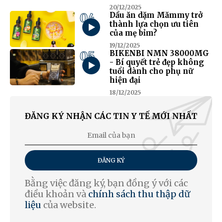
20/12/2025
04
Dầu ăn dặm Mămmy trở
thành lựa chọn ưu tiên
của mẹ bỉm?
19/12/2025
05
BIKENBI NMN 38000MG
- Bí quyết trẻ đẹp không
tuổi dành cho phụ nữ
hiện đại
18/12/2025
ĐĂNG KÝ NHẬN CÁC TIN Y TẾ MỚI NHẤT
ĐĂNG KÝ
Bằng việc đăng ký, bạn đồng ý với các
điều khoản và
chính sách thu thập dữ
liệu
của website.