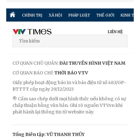
CHÍNH TRỊ
XÃ HỘI
PHÁP LUẬT
THẾ GIỚI
KINH TẾ
LIÊN HỆ
CƠ QUAN CHỦ QUẢN:
ĐÀI TRUYỀN HÌNH VIỆT NAM
CƠ QUAN BÁO CHÍ:
THỜI BÁO VTV
Giấy phép hoạt động báo in và báo điện tử số 483/GP-
BTTTT cấp ngày 29/12/2023
® Cấm sao chép dưới mọi hình thức nếu không có sự
chấp thuận bằng văn bản. Ghi rõ nguồn VTV.vn khi
phát hành lại thông tin từ website này.
Tổng Biên tập: VŨ THANH THỦY