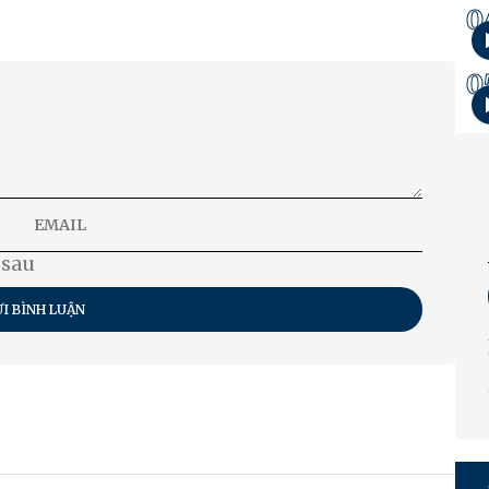
0
0
 sau
I BÌNH LUẬN