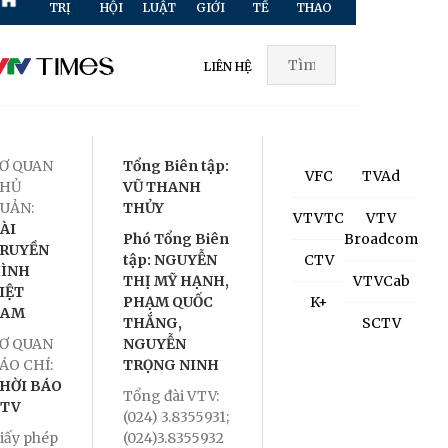
TRỊ
HỘI
LUẬT
GIỚI
TẾ
THAO
HÌNH
TR
LIÊN HỆ
Ơ QUAN
Tổng Biên tập:
VFC
TVAd
HỦ
VŨ THANH
UẢN:
THỦY
VTVTC
VTV
ÀI
Phó Tổng Biên
Broadcom
RUYỀN
tập: NGUYỄN
CTV
ÌNH
THỊ MỸ HẠNH,
VTVCab
IỆT
PHẠM QUỐC
K+
NAM
THẮNG,
SCTV
Ơ QUAN
NGUYỄN
ÁO CHÍ:
TRỌNG NINH
HỜI BÁO
Tổng đài VTV:
TV
(024) 3.8355931;
iấy phép
(024)3.8355932