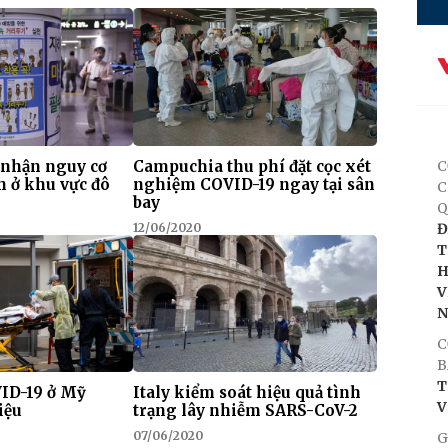
 nhận nguy cơ
Campuchia thu phí đặt cọc xét
C
h ở khu vực đô
nghiệm COVID-19 ngay tại sân
C
bay
Q
12/06/2020
Đ
T
H
V
C
B
T
VID-19 ở Mỹ
Italy kiểm soát hiệu quả tình
V
iệu
trạng lây nhiễm SARS-CoV-2
07/06/2020
G