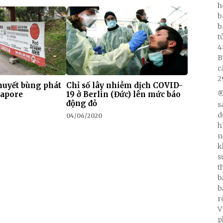
h
b
b
t
4
B
c
2
 huyết bùng phát
Chỉ số lây nhiễm dịch COVID-
gapore
19 ở Berlin (Đức) lên mức báo
®
động đỏ
s
d
04/06/2020
h
n
k
s
t
b
b
r
V
p