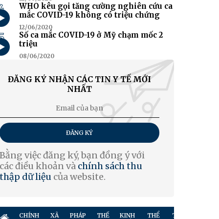
4
WHO kêu gọi tăng cường nghiên cứu ca
mắc COVID-19 không có triệu chứng
12/06/2020
5
Số ca mắc COVID-19 ở Mỹ chạm mốc 2
triệu
08/06/2020
ĐĂNG KÝ NHẬN CÁC TIN Y TẾ MỚI
NHẤT
ĐĂNG KÝ
Bằng việc đăng ký, bạn đồng ý với
các điều khoản và
chính sách thu
thập dữ liệu
của website.
CHÍNH
XÃ
PHÁP
THẾ
KINH
THỂ
TRUYỀN
GIẢ