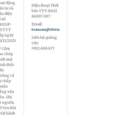
oạt động
Điện thoại Thời
áo in và
báo VTV: (024)
áo điện
66897 897
ử số
Email:
83/GP-
toasoan@vtv.vn
TTTT
ấp ngày
Liên hệ quảng
9/12/2023
cáo:
0912.698.677
 Cấm
ao chép
ưới mọi
ình thức
ếu
hông có
ự chấp
huận
ằng văn
ản. Ghi
õ nguồn
TV.vn khi
hát hành