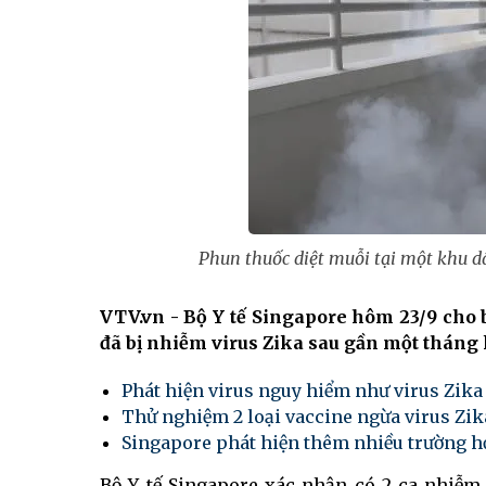
Phun thuốc diệt muỗi tại một khu d
VTV.vn - Bộ Y tế Singapore hôm 23/9 cho 
đã bị nhiễm virus Zika sau gần một tháng 
Phát hiện virus nguy hiểm như virus Zika
Thử nghiệm 2 loại vaccine ngừa virus Zik
Singapore phát hiện thêm nhiều trường h
Bộ Y tế Singapore xác nhận có 2 ca nhiễm 