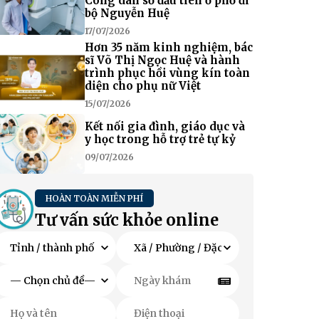
Công dân số đầu tiên ở phố đi
bộ Nguyễn Huệ
17/07/2026
Hơn 35 năm kinh nghiệm, bác
sĩ Võ Thị Ngọc Huệ và hành
trình phục hồi vùng kín toàn
diện cho phụ nữ Việt
15/07/2026
Kết nối gia đình, giáo dục và
y học trong hỗ trợ trẻ tự kỷ
09/07/2026
HOÀN TOÀN MIỄN PHÍ
Tư vấn sức khỏe online