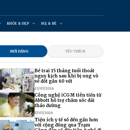
KHỎE & ĐẸP
MẸ & BÉ
MỚI ĐĂNG
YÊU THÍCH
Bé trai 15 tháng tuổi thoát
nguy kịch sau khi bị ong vò
vẽ đốt gần 60 vết
23/07/2026
Công nghệ iCGM tiên tiến từ
Abbott hỗ trợ chăm sóc đái
tháo đường
17/07/2026
Tiện ích y tế số đến gần hơn
với cộng đồng qua Trạm