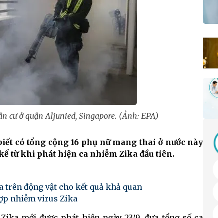
ân cư ở quận Aljunied, Singapore. (Ảnh: EPA)
biết có tổng cộng 16 phụ nữ mang thai ở nước này
kể từ khi phát hiện ca nhiễm Zika đầu tiên.
a trên động vật cho kết quả khả quan
ợp nhiễm virus Zika
Zika mới được phát hiện ngày 23/9, đưa tổng số ca