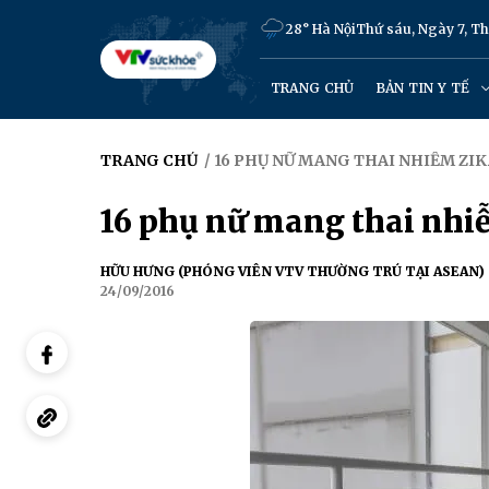
28° Hà Nội
Thứ sáu, Ngày 7, T
TRANG CHỦ
BẢN TIN Y TẾ
TRANG CHỦ
/ 16 PHỤ NỮ MANG THAI NHIỄM ZI
16 phụ nữ mang thai nhi
HỮU HƯNG (PHÓNG VIÊN VTV THƯỜNG TRÚ TẠI ASEAN)
24/09/2016