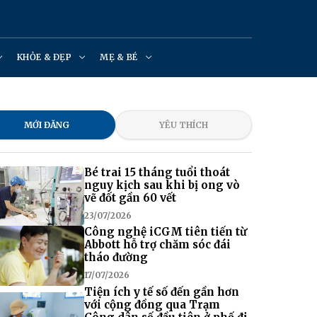
KHỎE & ĐẸP
MẸ & BÉ
MỚI ĐĂNG
YÊU THÍCH
Bé trai 15 tháng tuổi thoát
nguy kịch sau khi bị ong vò
vẽ đốt gần 60 vết
23/07/2026
Công nghệ iCGM tiên tiến từ
Abbott hỗ trợ chăm sóc đái
tháo đường
17/07/2026
Tiện ích y tế số đến gần hơn
với cộng đồng qua Trạm