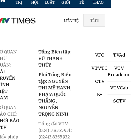
TRỊ
HỘI
LUẬT
GIỚI
TẾ
THAO
HÌNH
TR
LIÊN HỆ
Ơ QUAN
Tổng Biên tập:
VFC
TVAd
HỦ
VŨ THANH
UẢN:
THỦY
VTVTC
VTV
ÀI
Phó Tổng Biên
Broadcom
RUYỀN
tập: NGUYỄN
CTV
ÌNH
THỊ MỸ HẠNH,
VTVCab
IỆT
PHẠM QUỐC
K+
NAM
THẮNG,
SCTV
Ơ QUAN
NGUYỄN
ÁO CHÍ:
TRỌNG NINH
HỜI BÁO
Tổng đài VTV:
TV
(024) 3.8355931;
iấy phép
(024)3.8355932