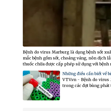
Bệnh do virus Marburg là dạng bệnh sốt xuất
mắc bệnh gồm sốt, choáng váng, nôn dịch lẫ
thuốc chữa được cấp phép sử dụng với bệnh 
Những điều cần biết về 
VTV.vn - Bệnh do virus 
trong các đợt bùng phát