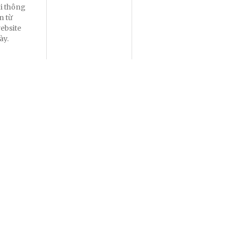
ại thông
in từ
ebsite
ày.