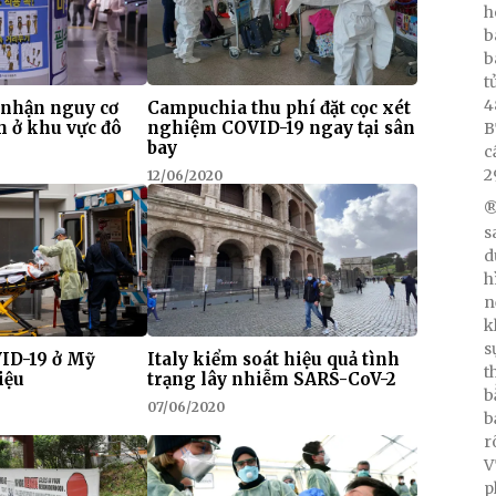
h
b
b
t
4
 nhận nguy cơ
Campuchia thu phí đặt cọc xét
h ở khu vực đô
nghiệm COVID-19 ngay tại sân
B
bay
c
2
12/06/2020
®
s
d
h
n
k
s
VID-19 ở Mỹ
Italy kiểm soát hiệu quả tình
t
iệu
trạng lây nhiễm SARS-CoV-2
b
07/06/2020
b
r
V
p