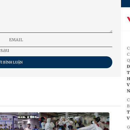
C
 sau
C
Q
I BÌNH LUẬN
Đ
T
H
V
C
B
T
V
G