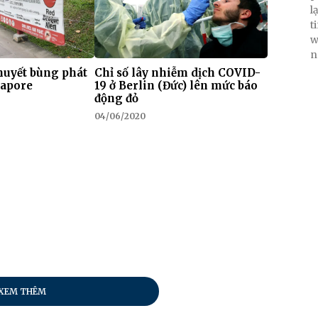
l
t
w
n
 huyết bùng phát
Chỉ số lây nhiễm dịch COVID-
gapore
19 ở Berlin (Đức) lên mức báo
động đỏ
04/06/2020
XEM THÊM