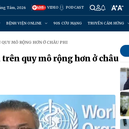
VIDEO
PODCAST
háng Tám, 2026
BỆNH VIỆN ONLINE
90S CỨU MẠNG
TRUYỀN CẢM HỨNG
 QUY MÔ RỘNG HƠN Ở CHÂU PHI
 trên quy mô rộng hơn ở châu