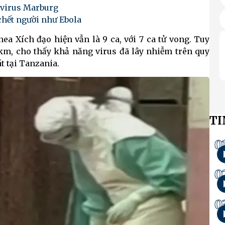
 virus Marburg
chết người như Ebola
ea Xích đạo hiện vẫn là 9 ca, với 7 ca tử vong. Tuy
km, cho thấy khả năng virus đã lây nhiễm trên quy
 tại Tanzania.
TI
0
0
0