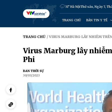
31° Hà Nội
Thứ sáu, Ngày 7, T
TRANG CHỦ
BẢN TIN Y TẾ
TRANG CHỦ
/ VIRUS MARBURG LÂY NHIỄM TRÊN
Virus Marburg lây nhiễm
Phi
BAN THỜI SỰ
30/03/2023