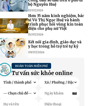
Công dân số đầu tiên ở phố đi
bộ Nguyễn Huệ
17/07/2026
Hơn 35 năm kinh nghiệm, bác
sĩ Võ Thị Ngọc Huệ và hành
trình phục hồi vùng kín toàn
diện cho phụ nữ Việt
15/07/2026
Kết nối gia đình, giáo dục và
y học trong hỗ trợ trẻ tự kỷ
09/07/2026
HOÀN TOÀN MIỄN PHÍ
Tư vấn sức khỏe online