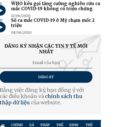
4
WHO kêu gọi tăng cường nghiên cứu ca
mắc COVID-19 không có triệu chứng
12/06/2020
5
Số ca mắc COVID-19 ở Mỹ chạm mốc 2
triệu
08/06/2020
ĐĂNG KÝ NHẬN CÁC TIN Y TẾ MỚI
NHẤT
ĐĂNG KÝ
Bằng việc đăng ký, bạn đồng ý với
các điều khoản và
chính sách thu
thập dữ liệu
của website.
CHÍNH
XÃ
PHÁP
THẾ
KINH
THỂ
TRUYỀN
GIẢ