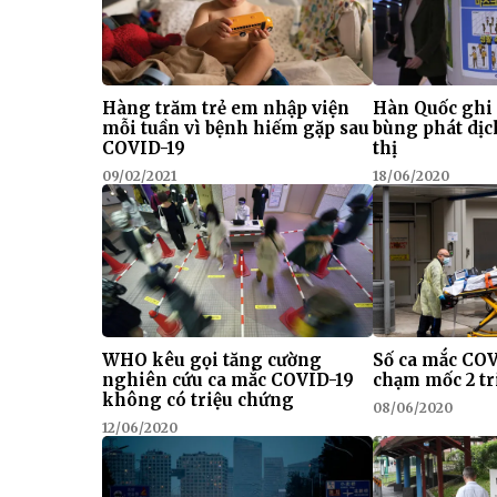
Hàng trăm trẻ em nhập viện
Hàn Quốc ghi
mỗi tuần vì bệnh hiếm gặp sau
bùng phát dịc
COVID-19
thị
09/02/2021
18/06/2020
WHO kêu gọi tăng cường
Số ca mắc CO
nghiên cứu ca mắc COVID-19
chạm mốc 2 tr
không có triệu chứng
08/06/2020
12/06/2020