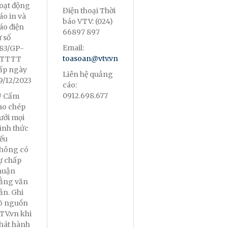
oạt động
Điện thoại Thời
áo in và
báo VTV: (024)
áo điện
66897 897
ử số
Email:
83/GP-
toasoan@vtv.vn
TTTT
ấp ngày
Liên hệ quảng
9/12/2023
cáo:
0912.698.677
 Cấm
ao chép
ưới mọi
ình thức
ếu
hông có
ự chấp
huận
ằng văn
ản. Ghi
õ nguồn
TV.vn khi
hát hành