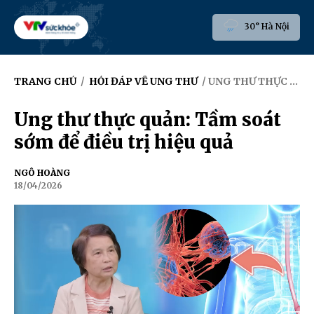
30° Hà Nội
TRANG CHỦ
/
HỎI ĐÁP VỀ UNG THƯ
/ UNG THƯ THỰC QUẢN: TẦM SOÁT SỚM ĐỂ ĐIỀU TRỊ HIỆU QUẢ
Ung thư thực quản: Tầm soát
sớm để điều trị hiệu quả
NGÔ HOÀNG
18/04/2026