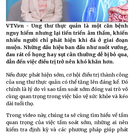
VTV.vn - Ung thư thực quản là một căn bệnh
Current
0:32
/
Duration
4:44
nguy hiểm nhưng lại tiến triển âm thầm, khiến
Time
nhiều người chỉ phát hiện khi đã ở giai đoạn
muộn. Những dấu hiệu ban đầu như nuốt vướng,
đau rát cổ họng hay sụt cân thường dễ bị bỏ qua,
dẫn đến việc điều trị trở nên khó khăn hơn.
Nếu được phát hiện sớm, cơ hội điều trị thành công
của ung thư thực quản có thể tăng lên đáng kể. Đó
chính là lý do vì sao tầm soát sớm đóng vai trò vô
cùng quan trọng trong việc bảo vệ sức khỏe và kéo
dài tuổi thọ.
Trong video này, chúng ta sẽ cùng tìm hiểu về tầm
quan trọng của việc tầm soát sớm, những ai nên
kiểm tra định kỳ và các phương pháp giúp phát