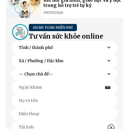
Kết nối gia đình, giáo dục và y học
trong hỗ trợ trẻ tự kỷ
09/07/2026
HOÀN TOÀN MIỄN PHÍ
Tư vấn sức khỏe online