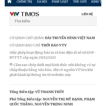
CHÍNH TRỊ
XÃ HỘI
PHÁP LUẬT
THẾ GIỚI
KINH TẾ
LIÊN HỆ
CƠ QUAN CHỦ QUẢN:
ĐÀI TRUYỀN HÌNH VIỆT NAM
CƠ QUAN BÁO CHÍ:
THỜI BÁO VTV
Giấy phép hoạt động báo in và báo điện tử số 483/GP-
BTTTT cấp ngày 29/12/2023
® Cấm sao chép dưới mọi hình thức nếu không có sự
chấp thuận bằng văn bản. Ghi rõ nguồn VTV.vn khi
phát hành lại thông tin từ website này.
Tổng Biên tập: VŨ THANH THỦY
Phó Tổng Biên tập: NGUYỄN THỊ MỸ HẠNH, PHẠM
QUỐC THẮNG, NGUYỄN TRỌNG NINH