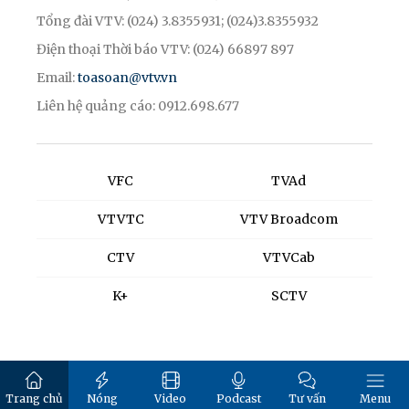
Tổng đài VTV: (024) 3.8355931; (024)3.8355932
Điện thoại Thời báo VTV: (024) 66897 897
Email:
toasoan@vtv.vn
Liên hệ quảng cáo: 0912.698.677
VFC
TVAd
VTVTC
VTV Broadcom
CTV
VTVCab
K+
SCTV
Trang chủ
Nóng
Video
Podcast
Tư vấn
Menu