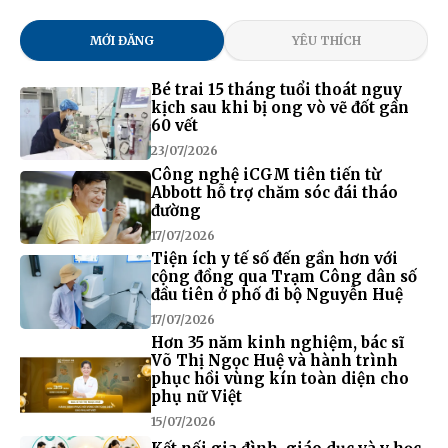
MỚI ĐĂNG
YÊU THÍCH
Bé trai 15 tháng tuổi thoát nguy
kịch sau khi bị ong vò vẽ đốt gần
60 vết
23/07/2026
Công nghệ iCGM tiên tiến từ
Abbott hỗ trợ chăm sóc đái tháo
đường
17/07/2026
Tiện ích y tế số đến gần hơn với
cộng đồng qua Trạm Công dân số
đầu tiên ở phố đi bộ Nguyễn Huệ
17/07/2026
Hơn 35 năm kinh nghiệm, bác sĩ
Võ Thị Ngọc Huệ và hành trình
phục hồi vùng kín toàn diện cho
phụ nữ Việt
15/07/2026