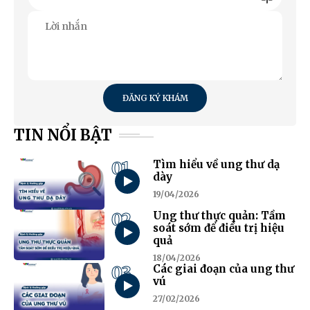
ĐĂNG KÝ KHÁM
TIN NỔI BẬT
01
Tìm hiểu về ung thư dạ
dày
19/04/2026
02
Ung thư thực quản: Tầm
soát sớm để điều trị hiệu
quả
18/04/2026
03
Các giai đoạn của ung thư
vú
27/02/2026