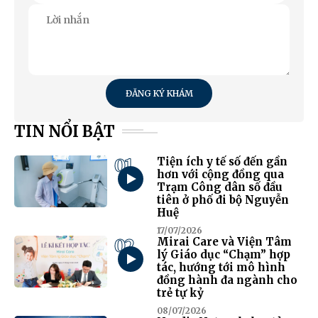
ĐĂNG KÝ KHÁM
TIN NỔI BẬT
01
Tiện ích y tế số đến gần
hơn với cộng đồng qua
Trạm Công dân số đầu
tiên ở phố đi bộ Nguyễn
Huệ
17/07/2026
02
Mirai Care và Viện Tâm
lý Giáo dục “Chạm” hợp
tác, hướng tới mô hình
đồng hành đa ngành cho
trẻ tự kỷ
08/07/2026