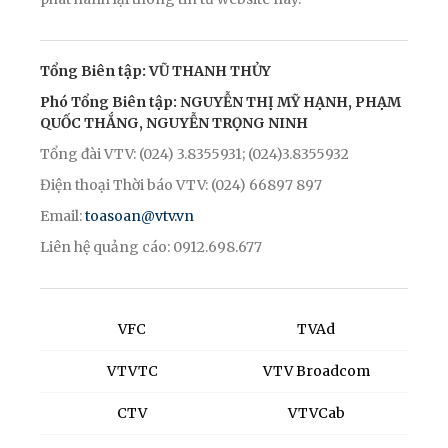
Tổng Biên tập: VŨ THANH THỦY
Phó Tổng Biên tập: NGUYỄN THỊ MỸ HẠNH, PHẠM
QUỐC THẮNG, NGUYỄN TRỌNG NINH
Tổng đài VTV: (024) 3.8355931; (024)3.8355932
Điện thoại Thời báo VTV: (024) 66897 897
Email:
toasoan@vtv.vn
Liên hệ quảng cáo: 0912.698.677
VFC
TVAd
VTVTC
VTV Broadcom
CTV
VTVCab