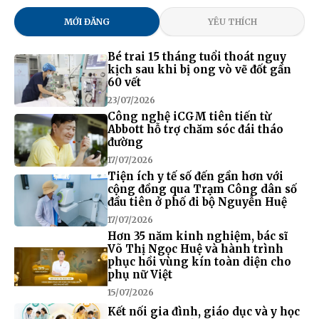
MỚI ĐĂNG
YÊU THÍCH
Bé trai 15 tháng tuổi thoát nguy
kịch sau khi bị ong vò vẽ đốt gần
60 vết
23/07/2026
Công nghệ iCGM tiên tiến từ
Abbott hỗ trợ chăm sóc đái tháo
đường
17/07/2026
Tiện ích y tế số đến gần hơn với
cộng đồng qua Trạm Công dân số
đầu tiên ở phố đi bộ Nguyễn Huệ
17/07/2026
Hơn 35 năm kinh nghiệm, bác sĩ
Võ Thị Ngọc Huệ và hành trình
phục hồi vùng kín toàn diện cho
phụ nữ Việt
15/07/2026
Kết nối gia đình, giáo dục và y học