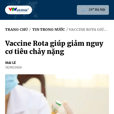
29° Hà Nội
TRANG CHỦ
/
TIN TRONG NƯỚC
/ VACCINE ROTA GIÚP GIẢM NGUY CƠ TIÊU CHẢY NẶNG
Vaccine Rota giúp giảm nguy
cơ tiêu chảy nặng
MAI LÊ
31/05/2026