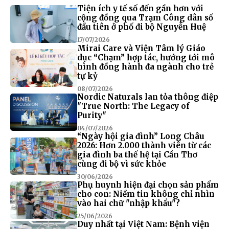
Tiện ích y tế số đến gần hơn với
cộng đồng qua Trạm Công dân số
đầu tiên ở phố đi bộ Nguyễn Huệ
17/07/2026
Mirai Care và Viện Tâm lý Giáo
dục “Chạm” hợp tác, hướng tới mô
hình đồng hành đa ngành cho trẻ
tự kỷ
08/07/2026
Nordic Naturals lan tỏa thông điệp
"True North: The Legacy of
Purity"
04/07/2026
“Ngày hội gia đình” Long Châu
2026: Hơn 2.000 thành viên từ các
gia đình ba thế hệ tại Cần Thơ
cùng đi bộ vì sức khỏe
30/06/2026
Phụ huynh hiện đại chọn sản phẩm
cho con: Niềm tin không chỉ nhìn
vào hai chữ "nhập khẩu"?
25/06/2026
Duy nhất tại Việt Nam: Bệnh viện