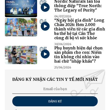
03
Nordic Naturals lan tỏa
thông điệp "True North:
The Legacy of Purity"
04/07/2026
04
“Ngày hội gia đình” Long
Châu 2026: Hơn 2.000
thành viên từ các gia đình
ba thế hệ tại Cần Thơ
cùng đi bộ vì sức khỏe
30/06/2026
05
Phụ huynh hiện đại chọn
sản phẩm cho con: Niềm
tin không chỉ nhìn vào
hai chữ "nhập khẩu"?
25/06/2026
ĐĂNG KÝ NHẬN CÁC TIN Y TẾ MỚI NHẤT
ĐĂNG KÝ