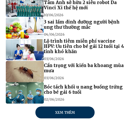
Tâm Anh sở hữu 2 siêu robot Da
Vinci Xi thế hệ mới
10/06/2026
3 sai lầm dinh dưỡng người bệnh
ung thư thường mắc
04/06/2026
Lộ trình tiêm miễn phí vaccine
HPV: Ưu tiên cho bé gái 12 tuổi tại 4
tỉnh khó khăn
03/06/2026
Cẩn trọng với kiến ba khoang mùa
mưa
03/06/2026
Bóc tách khối u nang buồng trứng
cho bé gái 6 tuổi
02/06/2026
XEM THÊM