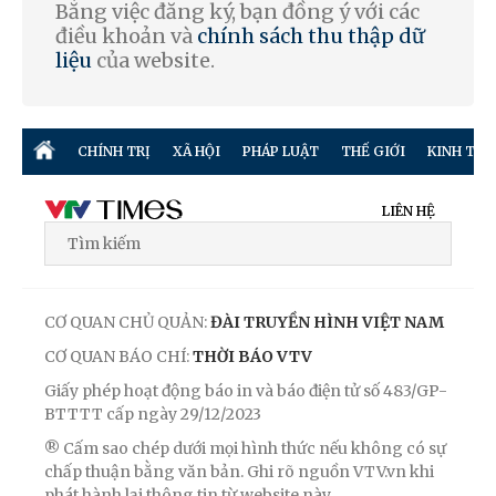
Bằng việc đăng ký, bạn đồng ý với các
điều khoản và
chính sách thu thập dữ
liệu
của website.
CHÍNH TRỊ
XÃ HỘI
PHÁP LUẬT
THẾ GIỚI
KINH TẾ
LIÊN HỆ
CƠ QUAN CHỦ QUẢN:
ĐÀI TRUYỀN HÌNH VIỆT NAM
CƠ QUAN BÁO CHÍ:
THỜI BÁO VTV
Giấy phép hoạt động báo in và báo điện tử số 483/GP-
BTTTT cấp ngày 29/12/2023
® Cấm sao chép dưới mọi hình thức nếu không có sự
chấp thuận bằng văn bản. Ghi rõ nguồn VTV.vn khi
phát hành lại thông tin từ website này.