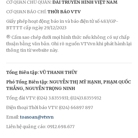
CƠ QUAN CHỦ QUẢN:
ĐÀI TRUYỀN HÌNH VIỆT NAM
CƠ QUAN BÁO CHÍ:
THỜI BÁO VTV
Giấy phép hoạt động báo in và báo điện tử số 483/GP-
BTTTT cấp ngày 29/12/2023
® Cấm sao chép dưới mọi hình thức nếu không có sự chấp
thuận bằng văn bản. Ghi rõ nguồn VTV.vn khi phát hành lại
thông tin từ website này.
Tổng Biên tập: VŨ THANH THỦY
Phó Tổng Biên tập: NGUYỄN THỊ MỸ HẠNH, PHẠM QUỐC
THẮNG, NGUYỄN TRỌNG NINH
Tổng đài VTV: (024) 3.8355931; (024)3.8355932
Điện thoại Thời báo VTV: (024) 66897 897
Email:
toasoan@vtv.vn
Liên hệ quảng cáo: 0912.698.677