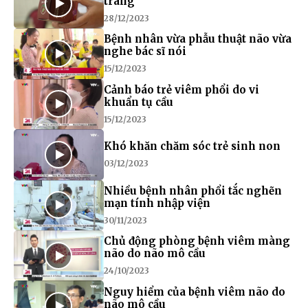
tràng
28/12/2023
Bệnh nhân vừa phẫu thuật não vừa
nghe bác sĩ nói
15/12/2023
Cảnh báo trẻ viêm phổi do vi
khuẩn tụ cầu
15/12/2023
Khó khăn chăm sóc trẻ sinh non
03/12/2023
Nhiều bệnh nhân phổi tắc nghẽn
mạn tính nhập viện
30/11/2023
Chủ động phòng bệnh viêm màng
não do não mô cầu
24/10/2023
Nguy hiểm của bệnh viêm não do
não mô cầu