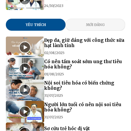
24/10/2023
YÊU THÍCH
MỚI ĐĂNG
Đẹp da, giữ dáng với công thức sữa
hạt lành tính
02/08/2025
Có nên tầm soát sớm ung thư tiêu
hóa không?
01/08/2025
Nội soi tiêu hóa có biến chứng
không?
31/07/2025
Người lớn tuổi có nên nội soi tiêu
hóa không?
31/07/2025
Sơ cứu trẻ hóc dị vật