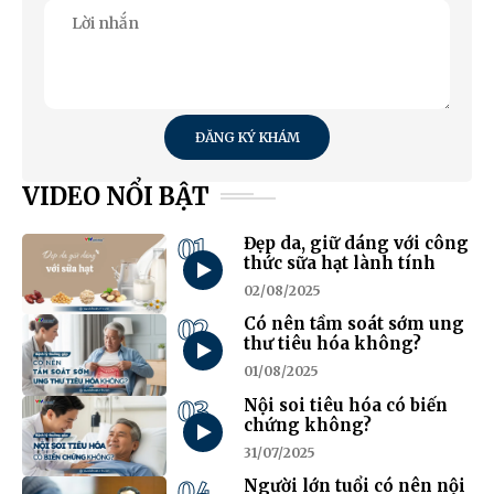
ĐĂNG KÝ KHÁM
VIDEO NỔI BẬT
01
Đẹp da, giữ dáng với công
thức sữa hạt lành tính
02/08/2025
02
Có nên tầm soát sớm ung
thư tiêu hóa không?
01/08/2025
03
Nội soi tiêu hóa có biến
chứng không?
31/07/2025
04
Người lớn tuổi có nên nội