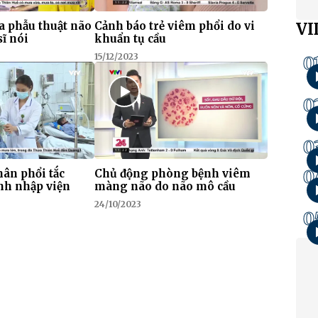
a phẫu thuật não
Cảnh báo trẻ viêm phổi do vi
VI
sĩ nói
khuẩn tụ cầu
15/12/2023
0
0
0
0
ân phổi tắc
Chủ động phòng bệnh viêm
nh nhập viện
màng não do não mô cầu
24/10/2023
0