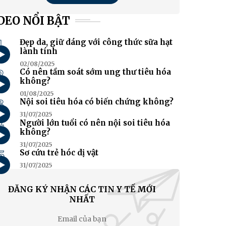
DEO NỔI BẬT
1
Đẹp da, giữ dáng với công thức sữa hạt
lành tính
02/08/2025
2
Có nên tầm soát sớm ung thư tiêu hóa
không?
01/08/2025
3
Nội soi tiêu hóa có biến chứng không?
31/07/2025
4
Người lớn tuổi có nên nội soi tiêu hóa
không?
31/07/2025
5
Sơ cứu trẻ hóc dị vật
31/07/2025
ĐĂNG KÝ NHẬN CÁC TIN Y TẾ MỚI
NHẤT