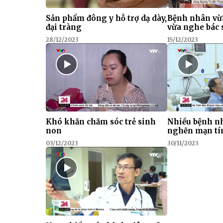
Sản phẩm đông y hỗ trợ dạ dày,
Bệnh nhân vừ
đại tràng
vừa nghe bác 
28/12/2023
15/12/2023
Khó khăn chăm sóc trẻ sinh
Nhiều bệnh nh
non
nghẽn mạn tí
03/12/2023
30/11/2023