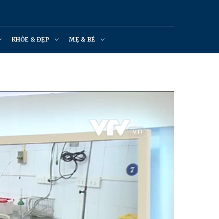
KHỎE & ĐẸP
MẸ & BÉ