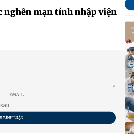
c nghẽn mạn tính nhập viện
 sau
I BÌNH LUẬN