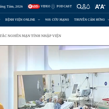
VIDEO
PODCAST
háng Tám, 2026
BỆNH VIỆN ONLINE
90S CỨU MẠNG
TRUYỀN CẢM HỨNG
 TẮC NGHẼN MẠN TÍNH NHẬP VIỆN