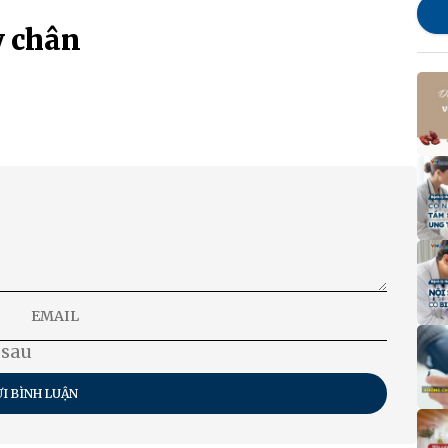
ay chân
 sau
I BÌNH LUẬN