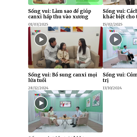
Sống vui: Làm sao để giúp
Sống vui: Các
canxi hấp thu vào xương
khác biệt cho 
01/03/2025
15/02/2025
Sống vui: Bổ sung canxi mọi
Sống vui: Cúm
lứa tuổi
trị
28/12/2024
13/10/2024