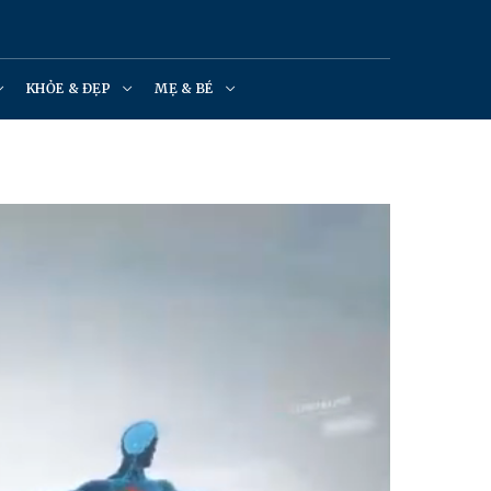
KHỎE & ĐẸP
MẸ & BÉ