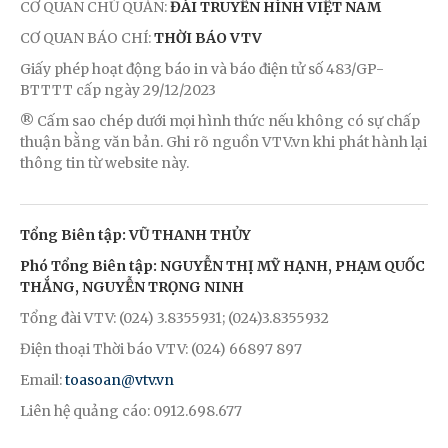
CƠ QUAN CHỦ QUẢN:
ĐÀI TRUYỀN HÌNH VIỆT NAM
CƠ QUAN BÁO CHÍ:
THỜI BÁO VTV
Giấy phép hoạt động báo in và báo điện tử số 483/GP-
BTTTT cấp ngày 29/12/2023
® Cấm sao chép dưới mọi hình thức nếu không có sự chấp
thuận bằng văn bản. Ghi rõ nguồn VTV.vn khi phát hành lại
thông tin từ website này.
Tổng Biên tập: VŨ THANH THỦY
Phó Tổng Biên tập: NGUYỄN THỊ MỸ HẠNH, PHẠM QUỐC
THẮNG, NGUYỄN TRỌNG NINH
Tổng đài VTV: (024) 3.8355931; (024)3.8355932
Điện thoại Thời báo VTV: (024) 66897 897
Email:
toasoan@vtv.vn
Liên hệ quảng cáo: 0912.698.677