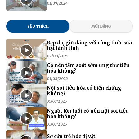
01/09/2024
YÊU THÍCH
MỚI ĐĂNG
Đẹp da, giữ dáng với công thức sữa
hạt lành tính
02/08/2025
Có nên tầm soát sớm ung thư tiêu
hóa không?
01/08/2025
Nội soi tiêu hóa có biến chứng
không?
31/07/2025
Người lớn tuổi có nên nội soi tiêu
hóa không?
31/07/2025
Sơ cứu trẻ hóc dị vật