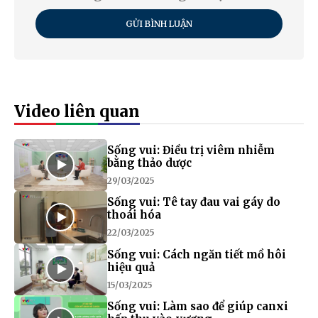
GỬI BÌNH LUẬN
Video liên quan
Sống vui: Điều trị viêm nhiễm
bằng thảo dược
29/03/2025
Sống vui: Tê tay đau vai gáy do
thoái hóa
22/03/2025
Sống vui: Cách ngăn tiết mồ hôi
hiệu quả
15/03/2025
Sống vui: Làm sao để giúp canxi