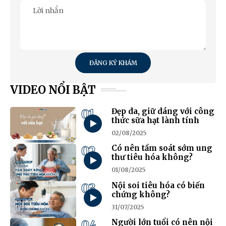
ĐĂNG KÝ KHÁM
VIDEO NỔI BẬT
01
Đẹp da, giữ dáng với công
thức sữa hạt lành tính
02/08/2025
02
Có nên tầm soát sớm ung
thư tiêu hóa không?
01/08/2025
03
Nội soi tiêu hóa có biến
chứng không?
31/07/2025
04
Người lớn tuổi có nên nội