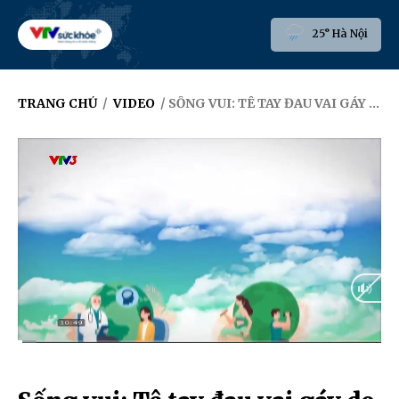
25° Hà Nội
TRANG CHỦ
/
VIDEO
/ SỐNG VUI: TÊ TAY ĐAU VAI GÁY DO THOÁI HÓA
Current
0:10
/
Duration
13:07
Time