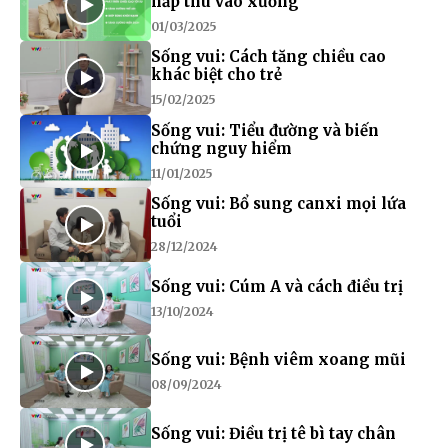
hấp thu vào xương
01/03/2025
Sống vui: Cách tăng chiều cao
khác biệt cho trẻ
15/02/2025
Sống vui: Tiểu đường và biến
chứng nguy hiểm
11/01/2025
Sống vui: Bổ sung canxi mọi lứa
tuổi
28/12/2024
Sống vui: Cúm A và cách điều trị
13/10/2024
Sống vui: Bệnh viêm xoang mũi
08/09/2024
Sống vui: Điều trị tê bì tay chân