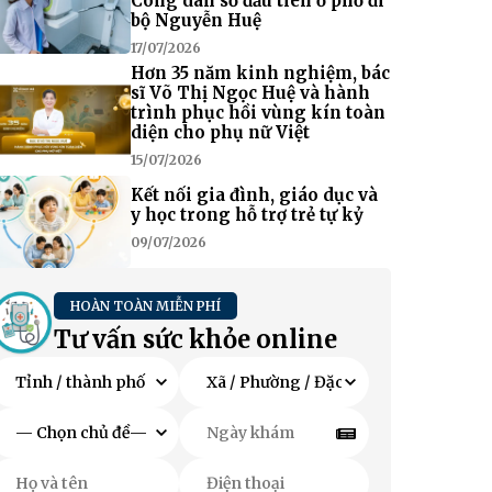
Công dân số đầu tiên ở phố đi
bộ Nguyễn Huệ
17/07/2026
Hơn 35 năm kinh nghiệm, bác
sĩ Võ Thị Ngọc Huệ và hành
trình phục hồi vùng kín toàn
diện cho phụ nữ Việt
15/07/2026
Kết nối gia đình, giáo dục và
y học trong hỗ trợ trẻ tự kỷ
09/07/2026
HOÀN TOÀN MIỄN PHÍ
Tư vấn sức khỏe online