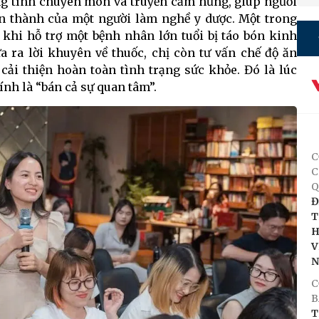
ng tính chuyên môn và truyền cảm hứng, giúp người
 thành của một người làm nghề y dược. Một trong
khi hỗ trợ một bệnh nhân lớn tuổi bị táo bón kinh
a ra lời khuyên về thuốc, chị còn tư vấn chế độ ăn
cải thiện hoàn toàn tình trạng sức khỏe. Đó là lúc
ính là “bán cả sự quan tâm”.
C
C
Q
Đ
T
H
V
C
B
T