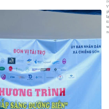
r
V
p
l
t
w
n