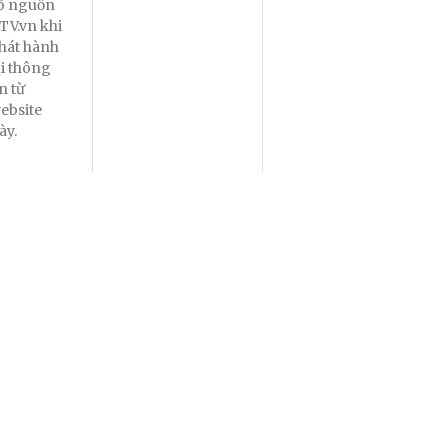
õ nguồn
TV.vn khi
hát hành
ại thông
in từ
ebsite
ày.