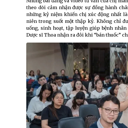
Những bài đăng và video tư vấn của chị ma
theo dõi cảm nhận được sự đồng hành chân
những kỷ niệm khiến chị xúc động nhất là 
niên trong suốt một thập kỷ. Không chỉ đư
uống, sinh hoạt, tập luyện giúp bệnh nhân 
Dược sĩ Thoa nhận ra đôi khi “bán thuốc” ch