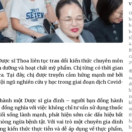
V
G
h
b
b
t
4
B
c
Dược sĩ Thoa liên tục trau dồi kiến thức chuyên môn
2
h dưỡng và hoạt chất mỹ phẩm. Chị từng có thời gian
®
ca. Tại đây, chị được truyền cảm hứng mạnh mẽ bởi
s
ội ngũ nghiên cứu y học trong giai đoạn dịch Covid-
d
h
n
 thành một Dược sĩ gia đình – người bạn đồng hành
k
y đồng nghĩa với việc không chỉ tư vấn sử dụng thuốc
s
lối sống lành mạnh, phát hiện sớm các dấu hiệu bất
t
b
hòng ngừa bệnh tật. Với vai trò một chuyên gia dinh
b
 kiến thức thực tiễn và dễ áp dụng về thực phẩm,