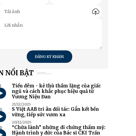
ĐĂNG KÝ KHÁM
N NỔI BẬT
1
Tiểu đêm - kẻ thù thầm lặng của giấc
ngủ và cách khắc phục hiệu quả từ
Vương Niệu Đan
21/12/2025
2
S Việt AAB tri ân đối tác: Gắn kết bền
vững, tiếp sức vươn xa
20/12/2025
3
“Chữa lành” những di chứng thẩm mỹ:
Hành trình y đức của Bác sĩ CKI Trần