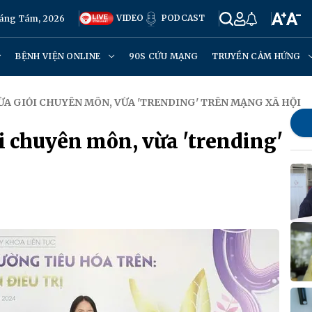
VIDEO
PODCAST
háng Tám, 2026
BỆNH VIỆN ONLINE
90S CỨU MẠNG
TRUYỀN CẢM HỨNG
VỪA GIỎI CHUYÊN MÔN, VỪA 'TRENDING' TRÊN MẠNG XÃ HỘI
ỏi chuyên môn, vừa 'trending'