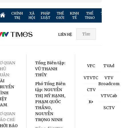
CHÍNH
XÃ
PHÁP
THẾ
KINH
THỂ
TRUYỀN
GIẢ
TRỊ
HỘI
LUẬT
GIỚI
TẾ
THAO
HÌNH
TR
LIÊN HỆ
Ơ QUAN
Tổng Biên tập:
VFC
TVAd
HỦ
VŨ THANH
UẢN:
THỦY
VTVTC
VTV
ÀI
Phó Tổng Biên
Broadcom
RUYỀN
tập: NGUYỄN
CTV
ÌNH
THỊ MỸ HẠNH,
VTVCab
IỆT
PHẠM QUỐC
K+
NAM
THẮNG,
SCTV
Ơ QUAN
NGUYỄN
ÁO CHÍ:
TRỌNG NINH
HỜI BÁO