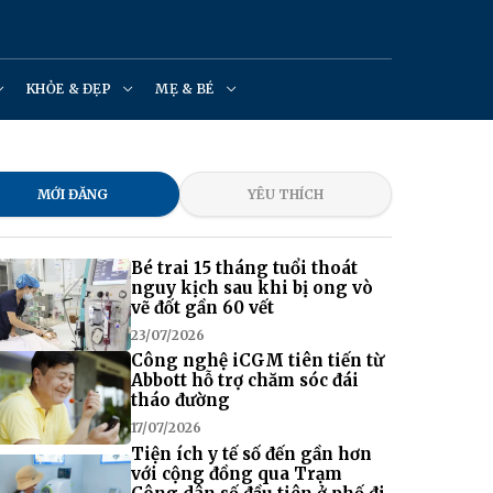
KHỎE & ĐẸP
MẸ & BÉ
MỚI ĐĂNG
YÊU THÍCH
Bé trai 15 tháng tuổi thoát
nguy kịch sau khi bị ong vò
vẽ đốt gần 60 vết
23/07/2026
Công nghệ iCGM tiên tiến từ
Abbott hỗ trợ chăm sóc đái
tháo đường
17/07/2026
Tiện ích y tế số đến gần hơn
với cộng đồng qua Trạm