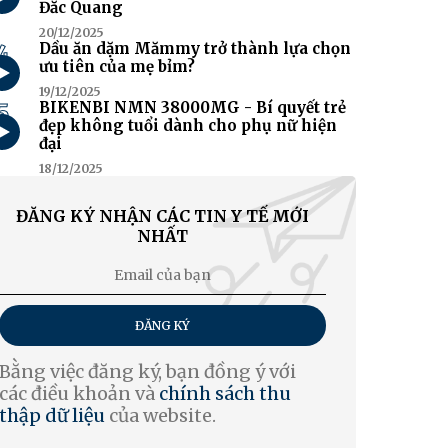
Đắc Quang
20/12/2025
4
Dầu ăn dặm Mămmy trở thành lựa chọn
ưu tiên của mẹ bỉm?
19/12/2025
5
BIKENBI NMN 38000MG - Bí quyết trẻ
đẹp không tuổi dành cho phụ nữ hiện
đại
18/12/2025
ĐĂNG KÝ NHẬN CÁC TIN Y TẾ MỚI
NHẤT
ĐĂNG KÝ
Bằng việc đăng ký, bạn đồng ý với
các điều khoản và
chính sách thu
thập dữ liệu
của website.