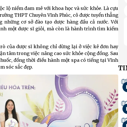
bộc lộ niềm đam mê với khoa học và sức khỏe. Là cựu
 Trường THPT Chuyên Vĩnh Phúc, cô được tuyển thẳng
g những cơ sở đào tạo dược hàng đầu cả nước. Với
ành một dược sĩ giỏi, mà còn là hành trình tìm kiếm
trò của dược sĩ không chỉ dừng lại ở việc kê đơn hay
tận tâm trong việc nâng cao sức khỏe cộng đồng. Sau
 thuốc, đồng thời điều hành một spa có tiếng tại Vĩnh
TI
hăm sóc sắc đẹp.
0
0
0