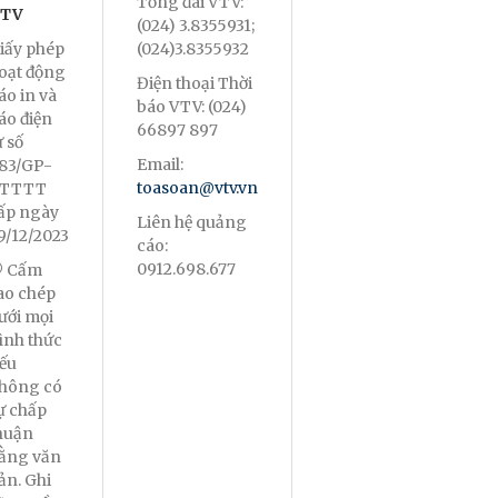
Tổng đài VTV:
TV
(024) 3.8355931;
iấy phép
(024)3.8355932
oạt động
Điện thoại Thời
áo in và
báo VTV: (024)
áo điện
66897 897
ử số
Email:
83/GP-
toasoan@vtv.vn
TTTT
ấp ngày
Liên hệ quảng
9/12/2023
cáo:
0912.698.677
 Cấm
ao chép
ưới mọi
ình thức
ếu
hông có
ự chấp
huận
ằng văn
ản. Ghi