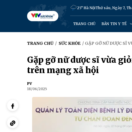
25° Hà Nội
Thứ sáu, Ngày 7, T
TRANG CHỦ
BẢN TIN Y TẾ
TRANG CHỦ
/
SỨC KHỎE
/ GẶP GỠ NỮ DƯỢC SĨ 
Gặp gỡ nữ dược sĩ vừa gi
trên mạng xã hội
PV
18/06/2025