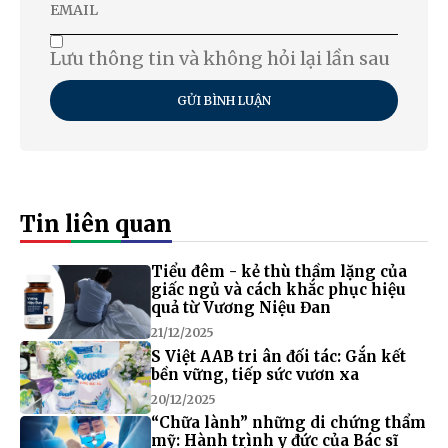
Lưu thông tin và không hỏi lại lần sau
GỬI BÌNH LUẬN
Tin liên quan
Tiểu đêm - kẻ thù thầm lặng của
giấc ngủ và cách khắc phục hiệu
quả từ Vương Niệu Đan
21/12/2025
S Việt AAB tri ân đối tác: Gắn kết
bền vững, tiếp sức vươn xa
20/12/2025
“Chữa lành” những di chứng thẩm
mỹ: Hành trình y đức của Bác sĩ