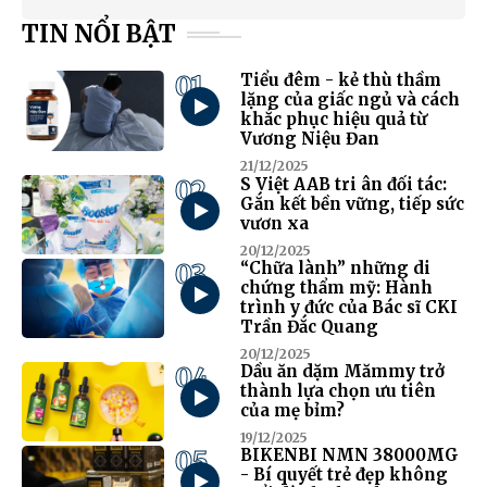
TIN NỔI BẬT
01
Tiểu đêm - kẻ thù thầm
lặng của giấc ngủ và cách
khắc phục hiệu quả từ
Vương Niệu Đan
21/12/2025
02
S Việt AAB tri ân đối tác:
Gắn kết bền vững, tiếp sức
vươn xa
20/12/2025
03
“Chữa lành” những di
chứng thẩm mỹ: Hành
trình y đức của Bác sĩ CKI
Trần Đắc Quang
20/12/2025
04
Dầu ăn dặm Mămmy trở
thành lựa chọn ưu tiên
của mẹ bỉm?
19/12/2025
05
BIKENBI NMN 38000MG
- Bí quyết trẻ đẹp không