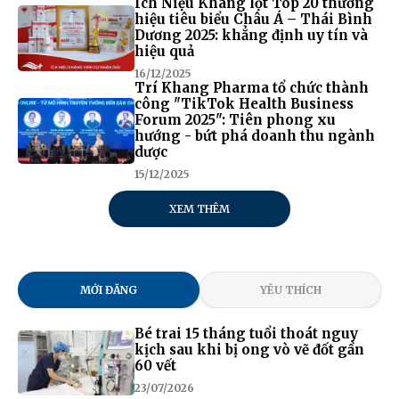
Ích Niệu Khang lọt Top 20 thương
hiệu tiêu biểu Châu Á – Thái Bình
Dương 2025: khẳng định uy tín và
hiệu quả
16/12/2025
Trí Khang Pharma tổ chức thành
công "TikTok Health Business
Forum 2025": Tiên phong xu
hướng - bứt phá doanh thu ngành
dược
15/12/2025
XEM THÊM
MỚI ĐĂNG
YÊU THÍCH
Bé trai 15 tháng tuổi thoát nguy
kịch sau khi bị ong vò vẽ đốt gần
60 vết
23/07/2026