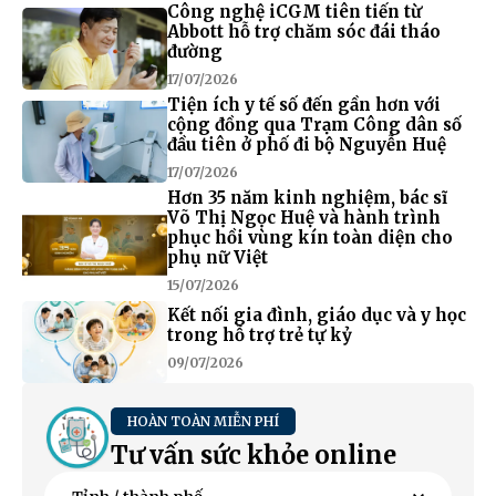
Công nghệ iCGM tiên tiến từ
Abbott hỗ trợ chăm sóc đái tháo
đường
17/07/2026
Tiện ích y tế số đến gần hơn với
cộng đồng qua Trạm Công dân số
đầu tiên ở phố đi bộ Nguyễn Huệ
17/07/2026
Hơn 35 năm kinh nghiệm, bác sĩ
Võ Thị Ngọc Huệ và hành trình
phục hồi vùng kín toàn diện cho
phụ nữ Việt
15/07/2026
Kết nối gia đình, giáo dục và y học
trong hỗ trợ trẻ tự kỷ
09/07/2026
HOÀN TOÀN MIỄN PHÍ
Tư vấn sức khỏe online