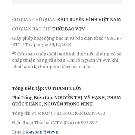
CƠ QUAN CHỦ QUẢN:
ĐÀI TRUYỀN HÌNH VIỆT NAM
CƠ QUAN BÁO CHÍ:
THỜI BÁO VTV
Giấy phép hoạt động báo in và báo điện tử số 483/GP-
BTTTT cấp ngày 29/12/2023
® Cấm sao chép dưới mọi hình thức nếu không có sự
chấp thuận bằng văn bản. Ghi rõ nguồn VTV.vn khi
phát hành lại thông tin từ website này.
Tổng Biên tập: VŨ THANH THỦY
Phó Tổng Biên tập: NGUYỄN THỊ MỸ HẠNH, PHẠM
QUỐC THẮNG, NGUYỄN TRỌNG NINH
Tổng đài VTV: (024) 3.8355931; (024)3.8355932
Điện thoại Thời báo VTV: (024) 66897 897
Email:
toasoan@vtv.vn