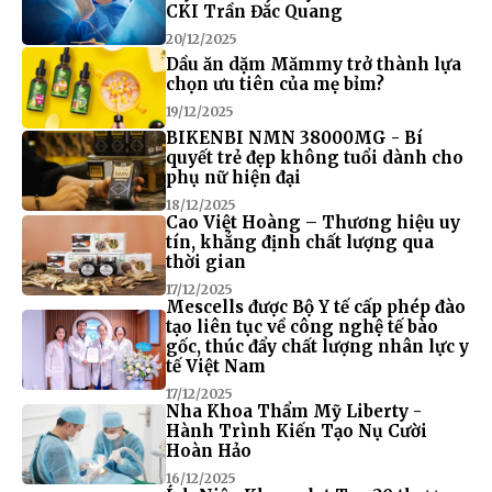
CKI Trần Đắc Quang
20/12/2025
Dầu ăn dặm Mămmy trở thành lựa
chọn ưu tiên của mẹ bỉm?
19/12/2025
BIKENBI NMN 38000MG - Bí
quyết trẻ đẹp không tuổi dành cho
phụ nữ hiện đại
18/12/2025
Cao Việt Hoàng – Thương hiệu uy
tín, khẳng định chất lượng qua
thời gian
17/12/2025
Mescells được Bộ Y tế cấp phép đào
tạo liên tục về công nghệ tế bào
gốc, thúc đẩy chất lượng nhân lực y
tế Việt Nam
17/12/2025
Nha Khoa Thẩm Mỹ Liberty -
Hành Trình Kiến Tạo Nụ Cười
Hoàn Hảo
16/12/2025