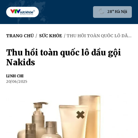
28° Hà Nội
TRANG CHỦ
/
SỨC KHỎE
/ THU HỒI TOÀN QUỐC LÔ DẦU GỘI NAKIDS
Thu hồi toàn quốc lô dầu gội
Nakids
LINH CHI
20/06/2025