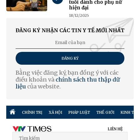
tuổi dành cho phụ nữ
hiện đại
18/12/2025
ĐĂNG KÝ NHẬN CÁC TIN Y TẾ MỚI NHẤT
ĐĂNG KÝ
Bằng việc đăng ký, bạn đồng ý với các
điều khoản và
chính sách thu thập dữ
liệu
của website.
CHÍNH TRỊ
XÃ HỘI
PHÁP LUẬT
THẾ GIỚI
KINH TẾ
LIÊN HỆ