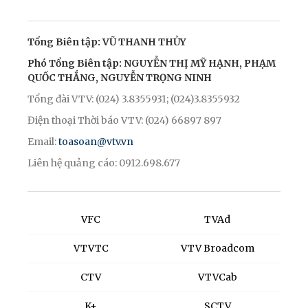
Tổng Biên tập: VŨ THANH THỦY
Phó Tổng Biên tập: NGUYỄN THỊ MỸ HẠNH, PHẠM
QUỐC THẮNG, NGUYỄN TRỌNG NINH
Tổng đài VTV: (024) 3.8355931; (024)3.8355932
Điện thoại Thời báo VTV: (024) 66897 897
Email:
toasoan@vtv.vn
Liên hệ quảng cáo: 0912.698.677
VFC
TVAd
VTVTC
VTV Broadcom
CTV
VTVCab
K+
SCTV