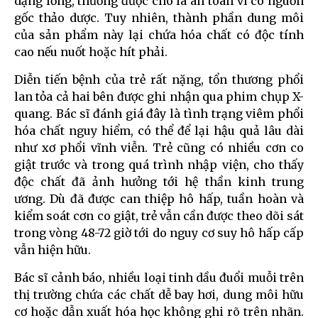
dạng lỏng, thường được cho là an toàn vì có nguồn
gốc thảo dược. Tuy nhiên, thành phần dung môi
của sản phẩm này lại chứa hóa chất có độc tính
cao nếu nuốt hoặc hít phải.
Diễn tiến bệnh của trẻ rất nặng, tổn thương phổi
lan tỏa cả hai bên được ghi nhận qua phim chụp X-
quang. Bác sĩ đánh giá đây là tình trạng viêm phổi
hóa chất nguy hiểm, có thể để lại hậu quả lâu dài
như xơ phổi vĩnh viễn. Trẻ cũng có nhiều cơn co
giật trước và trong quá trình nhập viện, cho thấy
độc chất đã ảnh hưởng tới hệ thần kinh trung
ương. Dù đã được can thiệp hô hấp, tuần hoàn và
kiểm soát cơn co giật, trẻ vẫn cần được theo dõi sát
trong vòng 48-72 giờ tới do nguy cơ suy hô hấp cấp
vẫn hiện hữu.
Bác sĩ cảnh báo, nhiều loại tinh dầu đuổi muỗi trên
thị trường chứa các chất dễ bay hơi, dung môi hữu
cơ hoặc dẫn xuất hóa học không ghi rõ trên nhãn.