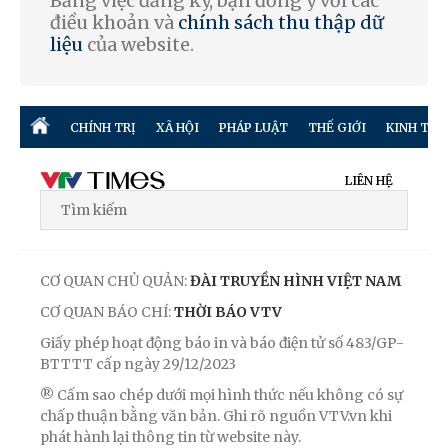
Bằng việc đăng ký, bạn đồng ý với các
điều khoản và
chính sách thu thập dữ
liệu
của website.
CHÍNH TRỊ
XÃ HỘI
PHÁP LUẬT
THẾ GIỚI
KINH TẾ
LIÊN HỆ
CƠ QUAN CHỦ QUẢN:
ĐÀI TRUYỀN HÌNH VIỆT NAM
CƠ QUAN BÁO CHÍ:
THỜI BÁO VTV
Giấy phép hoạt động báo in và báo điện tử số 483/GP-
BTTTT cấp ngày 29/12/2023
® Cấm sao chép dưới mọi hình thức nếu không có sự
chấp thuận bằng văn bản. Ghi rõ nguồn VTV.vn khi
phát hành lại thông tin từ website này.