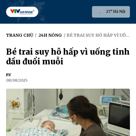
27° Hà Nội
TRANG CHỦ
/
24H NÓNG
/ BÉ TRAI SUY HÔ HẤP VÌ UỐNG TINH DẦU ĐUỔI MUỖI
Bé trai suy hô hấp vì uống tinh
dầu đuổi muỗi
P.V
08/08/2025