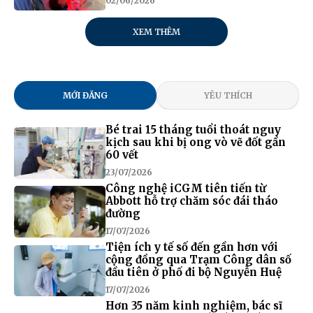
02/06/2026
XEM THÊM
MỚI ĐĂNG
YÊU THÍCH
Bé trai 15 tháng tuổi thoát nguy
kịch sau khi bị ong vò vẽ đốt gần
60 vết
23/07/2026
Công nghệ iCGM tiên tiến từ
Abbott hỗ trợ chăm sóc đái tháo
đường
17/07/2026
Tiện ích y tế số đến gần hơn với
cộng đồng qua Trạm Công dân số
đầu tiên ở phố đi bộ Nguyễn Huệ
17/07/2026
Hơn 35 năm kinh nghiệm, bác sĩ