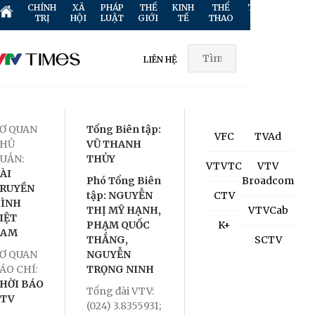
CHÍNH
XÃ
PHÁP
THẾ
KINH
THỂ
TRUYỀN
GIẢ
TRỊ
HỘI
LUẬT
GIỚI
TẾ
THAO
HÌNH
TR
LIÊN HỆ
Ơ QUAN
Tổng Biên tập:
VFC
TVAd
HỦ
VŨ THANH
UẢN:
THỦY
VTVTC
VTV
ÀI
Phó Tổng Biên
Broadcom
RUYỀN
tập: NGUYỄN
CTV
ÌNH
THỊ MỸ HẠNH,
VTVCab
IỆT
PHẠM QUỐC
K+
NAM
THẮNG,
SCTV
Ơ QUAN
NGUYỄN
ÁO CHÍ:
TRỌNG NINH
HỜI BÁO
Tổng đài VTV:
TV
(024) 3.8355931;