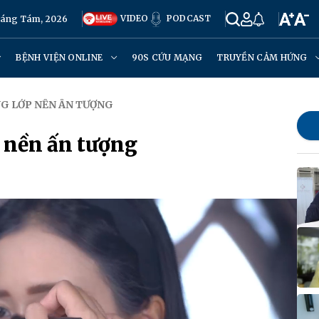
VIDEO
PODCAST
háng Tám, 2026
BỆNH VIỆN ONLINE
90S CỨU MẠNG
TRUYỀN CẢM HỨNG
NG LỚP NỀN ẤN TƯỢNG
p nền ấn tượng