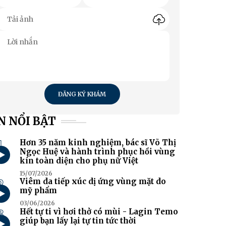
ĐĂNG KÝ KHÁM
N NỔI BẬT
1
Hơn 35 năm kinh nghiệm, bác sĩ Võ Thị
Ngọc Huệ và hành trình phục hồi vùng
kín toàn diện cho phụ nữ Việt
15/07/2026
2
Viêm da tiếp xúc dị ứng vùng mặt do
mỹ phẩm
03/06/2026
3
Hết tự ti vì hơi thở có mùi - Lagin Temo
giúp bạn lấy lại tự tin tức thời