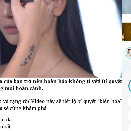
của bạn trở nên hoàn hảo không tì vết! Bí quyết
HD
Auto
ong mọi hoàn cảnh.
à rạng rỡ? Video này sẽ tiết lộ bí quyết "biến hóa"
ta sẽ cùng khám phá:
ại da.
 nhất.