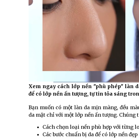
Xem ngay cách lớp nền "phù phép" làn da 
Current
0:14
/
Duration
2:09
để có lớp nền ấn tượng, tự tin tỏa sáng tr
Time
Bạn muốn có một làn da mịn màng, đều màu v
da mặt chỉ với một lớp nền ấn tượng. Chúng 
Cách chọn loại nền phù hợp với từng lo
Các bước chuẩn bị da để có lớp nền đẹp