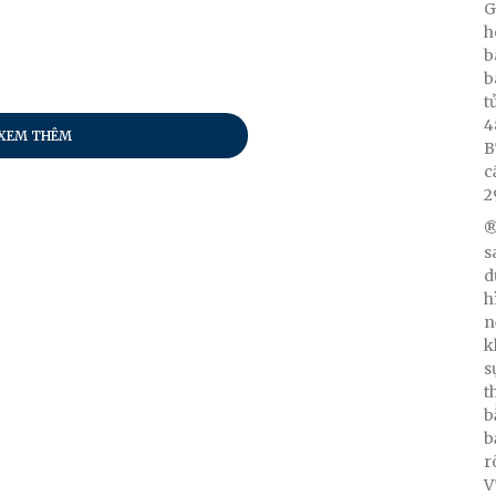
G
h
b
b
t
4
XEM THÊM
B
c
2
®
s
d
h
n
k
s
t
b
b
r
V