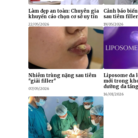
Làm đẹp an toàn: Chuyên gia
Cảnh báo biế
khuyến cáo chọn cơ sở uy tín
sau tiêm fille
22/05/2026
19/05/2026
Nhiễm trùng nặng sau tiêm
Liposome đa l
"giải filler"
mới trong kh
dưỡng da tầng
07/05/2026
16/01/2026