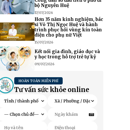
Công dân số đầu tiên ở phố đi
bộ Nguyễn Huệ
17/07/2026
Hơn 35 năm kinh nghiệm, bác
sĩ Võ Thị Ngọc Huệ và hành
trình phục hồi vùng kín toàn
diện cho phụ nữ Việt
15/07/2026
Kết nối gia đình, giáo dục và
y học trong hỗ trợ trẻ tự kỷ
09/07/2026
HOÀN TOÀN MIỄN PHÍ
Tư vấn sức khỏe online