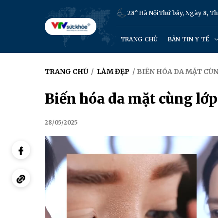
28° Hà Nội
Thứ bảy, Ngày 8, T
TRANG CHỦ
BẢN TIN Y TẾ
TRANG CHỦ
/
LÀM ĐẸP
/ BIẾN HÓA DA MẶT CÙ
Biến hóa da mặt cùng lớ
28/05/2025