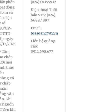
iấy phép
(024)3.8355932
oạt động
Điện thoại Thời
áo in và
báo VTV: (024)
áo điện
66897 897
ử số
Email:
83/GP-
toasoan@vtv.vn
TTTT
ấp ngày
Liên hệ quảng
9/12/2023
cáo:
0912.698.677
 Cấm
ao chép
ưới mọi
ình thức
ếu
hông có
ự chấp
huận
ằng văn
ản. Ghi
õ nguồn
TV.vn khi