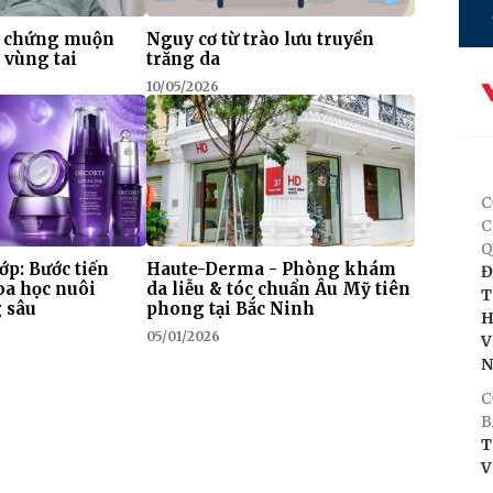
n chứng muộn
Nguy cơ từ trào lưu truyền
r vùng tai
trắng da
10/05/2026
C
C
Q
ớp: Bước tiến
Haute-Derma - Phòng khám
Đ
oa học nuôi
da liễu & tóc chuẩn Âu Mỹ tiên
T
 sâu
phong tại Bắc Ninh
H
05/01/2026
V
C
B
T
V