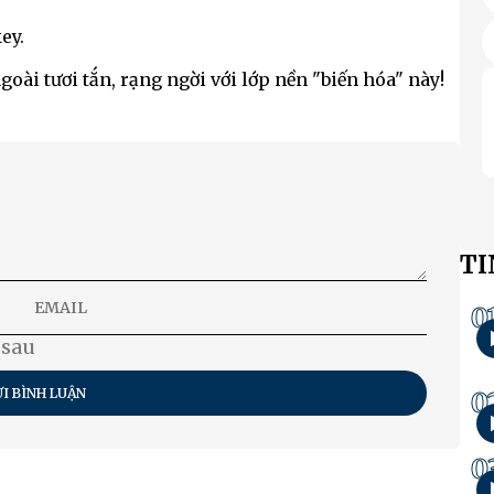
ey.
oài tươi tắn, rạng ngời với lớp nền "biến hóa" này!
TI
0
 sau
I BÌNH LUẬN
0
0