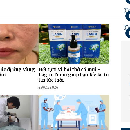
0
0
xúc dị ứng vùng
Hết tự ti vì hơi thở có mùi -
hẩm
Lagin Temo giúp bạn lấy lại tự
tin tức thời
29/05/2026