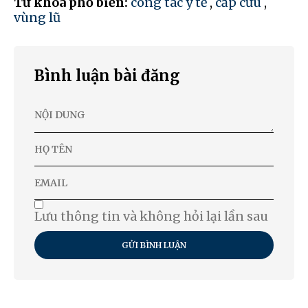
Từ khóa phổ biến:
công tác y tế
,
cấp cứu
,
vùng lũ
Bình luận bài đăng
Lưu thông tin và không hỏi lại lần sau
GỬI BÌNH LUẬN