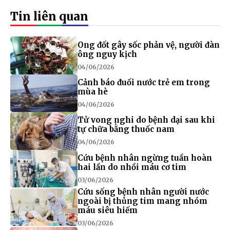
Tin liên quan
Ong đốt gây sốc phản vệ, người đàn
ông nguy kịch
04/06/2026
Cảnh báo đuối nước trẻ em trong
mùa hè
04/06/2026
Tử vong nghi do bệnh dại sau khi
tự chữa bằng thuốc nam
04/06/2026
Cứu bệnh nhân ngừng tuần hoàn
hai lần do nhồi máu cơ tim
03/06/2026
Cứu sống bệnh nhân người nước
ngoài bị thủng tim mang nhóm
máu siêu hiếm
03/06/2026