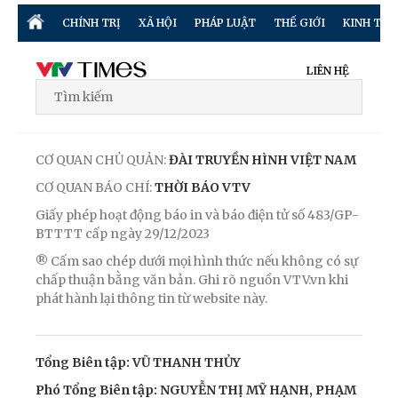
CHÍNH TRỊ
XÃ HỘI
PHÁP LUẬT
THẾ GIỚI
KINH TẾ
LIÊN HỆ
CƠ QUAN CHỦ QUẢN:
ĐÀI TRUYỀN HÌNH VIỆT NAM
CƠ QUAN BÁO CHÍ:
THỜI BÁO VTV
Giấy phép hoạt động báo in và báo điện tử số 483/GP-
BTTTT cấp ngày 29/12/2023
® Cấm sao chép dưới mọi hình thức nếu không có sự
chấp thuận bằng văn bản. Ghi rõ nguồn VTV.vn khi
phát hành lại thông tin từ website này.
Tổng Biên tập: VŨ THANH THỦY
Phó Tổng Biên tập: NGUYỄN THỊ MỸ HẠNH, PHẠM