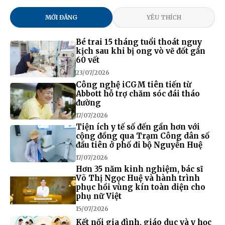
MỚI ĐĂNG
YÊU THÍCH
Bé trai 15 tháng tuổi thoát nguy
kịch sau khi bị ong vò vẽ đốt gần
60 vết
23/07/2026
Công nghệ iCGM tiên tiến từ
Abbott hỗ trợ chăm sóc đái tháo
đường
17/07/2026
Tiện ích y tế số đến gần hơn với
cộng đồng qua Trạm Công dân số
đầu tiên ở phố đi bộ Nguyễn Huệ
17/07/2026
Hơn 35 năm kinh nghiệm, bác sĩ
Võ Thị Ngọc Huệ và hành trình
phục hồi vùng kín toàn diện cho
phụ nữ Việt
15/07/2026
Kết nối gia đình, giáo dục và y học