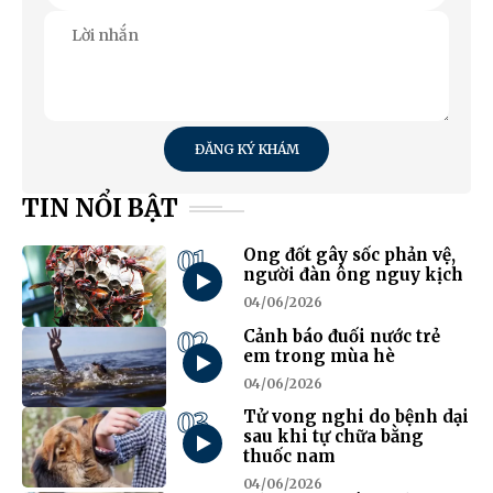
ĐĂNG KÝ KHÁM
TIN NỔI BẬT
01
Ong đốt gây sốc phản vệ,
người đàn ông nguy kịch
04/06/2026
02
Cảnh báo đuối nước trẻ
em trong mùa hè
04/06/2026
03
Tử vong nghi do bệnh dại
sau khi tự chữa bằng
thuốc nam
04/06/2026