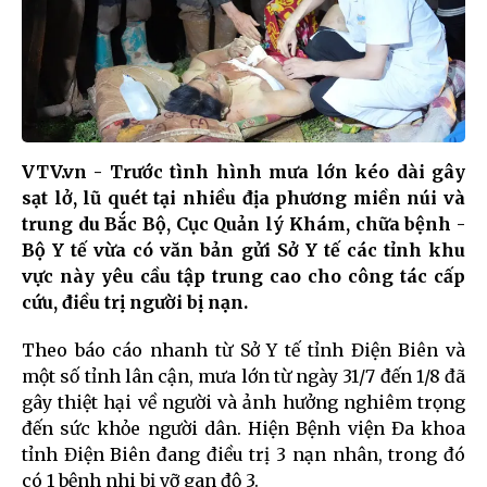
VTV.vn - Trước tình hình mưa lớn kéo dài gây
sạt lở, lũ quét tại nhiều địa phương miền núi và
trung du Bắc Bộ, Cục Quản lý Khám, chữa bệnh -
Bộ Y tế vừa có văn bản gửi Sở Y tế các tỉnh khu
vực này yêu cầu tập trung cao cho công tác cấp
cứu, điều trị người bị nạn.
Theo báo cáo nhanh từ Sở Y tế tỉnh Điện Biên và
một số tỉnh lân cận, mưa lớn từ ngày 31/7 đến 1/8 đã
gây thiệt hại về người và ảnh hưởng nghiêm trọng
đến sức khỏe người dân. Hiện Bệnh viện Đa khoa
tỉnh Điện Biên đang điều trị 3 nạn nhân, trong đó
có 1 bệnh nhi bị vỡ gan độ 3.