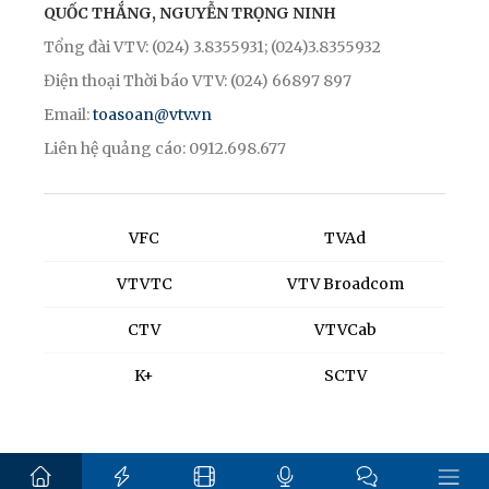
QUỐC THẮNG, NGUYỄN TRỌNG NINH
Tổng đài VTV: (024) 3.8355931; (024)3.8355932
Điện thoại Thời báo VTV: (024) 66897 897
Email:
toasoan@vtv.vn
Liên hệ quảng cáo: 0912.698.677
VFC
TVAd
VTVTC
VTV Broadcom
CTV
VTVCab
K+
SCTV