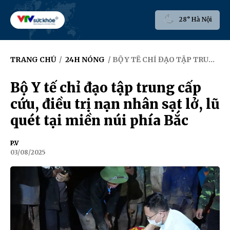
28° Hà Nội
TRANG CHỦ
/
24H NÓNG
/ BỘ Y TẾ CHỈ ĐẠO TẬP TRUNG CẤP CỨU, ĐIỀU TRỊ NẠN NHÂN SẠT LỞ, LŨ QUÉT TẠI MIỀN NÚI PHÍA BẮC
Bộ Y tế chỉ đạo tập trung cấp
cứu, điều trị nạn nhân sạt lở, lũ
quét tại miền núi phía Bắc
P.V
03/08/2025