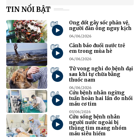
TIN NỔI BẬT
01
Ong đốt gây sốc phản vệ,
người đàn ông nguy kịch
04/06/2026
02
Cảnh báo đuối nước trẻ
em trong mùa hè
04/06/2026
03
Tử vong nghi do bệnh dại
sau khi tự chữa bằng
thuốc nam
04/06/2026
04
Cứu bệnh nhân ngừng
tuần hoàn hai lần do nhồi
máu cơ tim
03/06/2026
05
Cứu sống bệnh nhân
người nước ngoài bị
thủng tim mang nhóm
máu siêu hiếm