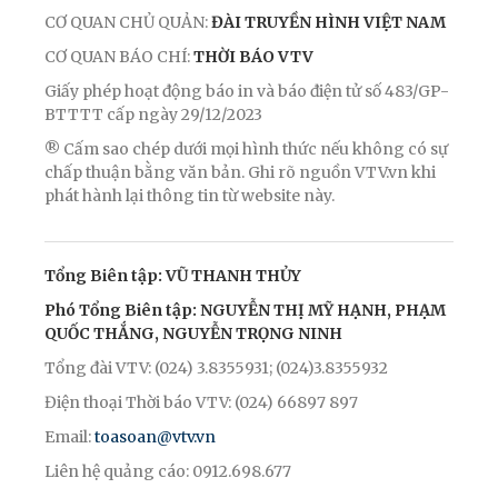
CƠ QUAN CHỦ QUẢN:
ĐÀI TRUYỀN HÌNH VIỆT NAM
CƠ QUAN BÁO CHÍ:
THỜI BÁO VTV
Giấy phép hoạt động báo in và báo điện tử số 483/GP-
BTTTT cấp ngày 29/12/2023
® Cấm sao chép dưới mọi hình thức nếu không có sự
chấp thuận bằng văn bản. Ghi rõ nguồn VTV.vn khi
phát hành lại thông tin từ website này.
Tổng Biên tập: VŨ THANH THỦY
Phó Tổng Biên tập: NGUYỄN THỊ MỸ HẠNH, PHẠM
QUỐC THẮNG, NGUYỄN TRỌNG NINH
Tổng đài VTV: (024) 3.8355931; (024)3.8355932
Điện thoại Thời báo VTV: (024) 66897 897
Email:
toasoan@vtv.vn
Liên hệ quảng cáo: 0912.698.677