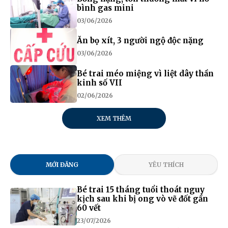
bình gas mini
03/06/2026
Ăn bọ xít, 3 người ngộ độc nặng
03/06/2026
Bé trai méo miệng vì liệt dây thần
kinh số VII
02/06/2026
XEM THÊM
MỚI ĐĂNG
YÊU THÍCH
Bé trai 15 tháng tuổi thoát nguy
kịch sau khi bị ong vò vẽ đốt gần
60 vết
23/07/2026