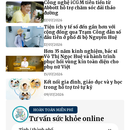
Công nghệ iCGM tiên tiến từ
Abbott hỗ trợ chăm sóc đái tháo
đường
17/07/2026
Tiện ích y tế số đến gần hơn với
cộng đồng qua Trạm Công dân số
đầu tiên ở phố đi bộ Nguyễn Huệ
17/07/2026
Hơn 35 năm kinh nghiệm, bác sĩ
Võ Thị Ngọc Huệ và hành trình
phục hồi vùng kín toàn diện cho
phụ nữ Việt
15/07/2026
Kết nối gia đình, giáo dục và y học
trong hỗ trợ trẻ tự kỷ
09/07/2026
HOÀN TOÀN MIỄN PHÍ
Tư vấn sức khỏe online