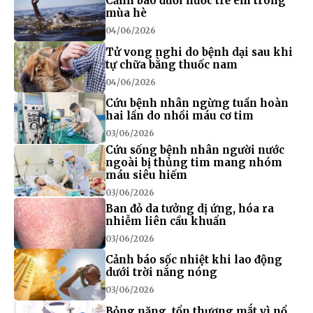
Cảnh báo đuối nước trẻ em trong
mùa hè
04/06/2026
Tử vong nghi do bệnh dại sau khi
tự chữa bằng thuốc nam
04/06/2026
Cứu bệnh nhân ngừng tuần hoàn
hai lần do nhồi máu cơ tim
03/06/2026
Cứu sống bệnh nhân người nước
ngoài bị thủng tim mang nhóm
máu siêu hiếm
03/06/2026
Ban đỏ da tưởng dị ứng, hóa ra
nhiễm liên cầu khuẩn
03/06/2026
Cảnh báo sốc nhiệt khi lao động
dưới trời nắng nóng
03/06/2026
Bỏng nặng, tổn thương mắt vì nổ