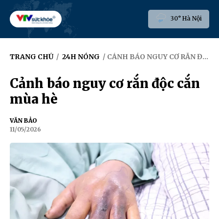
30° Hà Nội
TRANG CHỦ
/
24H NÓNG
/ CẢNH BÁO NGUY CƠ RẮN ĐỘC CẮN MÙA HÈ
Cảnh báo nguy cơ rắn độc cắn
mùa hè
VĂN BẢO
11/05/2026