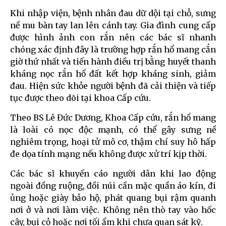
Khi nhập viện, bệnh nhân đau dữ dội tại chỗ, sưng
nề mu bàn tay lan lên cánh tay. Gia đình cung cấp
được hình ảnh con rắn nên các bác sĩ nhanh
chóng xác định đây là trường hợp rắn hổ mang cắn
giờ thứ nhất và tiến hành điều trị bằng huyết thanh
kháng nọc rắn hổ đất kết hợp kháng sinh, giảm
đau. Hiện sức khỏe người bệnh đã cải thiện và tiếp
tục được theo dõi tại khoa Cấp cứu.
Theo BS Lê Đức Dương, Khoa Cấp cứu, rắn hổ mang
là loài có nọc độc mạnh, có thể gây sưng nề
nghiêm trọng, hoại tử mô cơ, thậm chí suy hô hấp
đe dọa tính mạng nếu không được xử trí kịp thời.
Các bác sĩ khuyến cáo người dân khi lao động
ngoài đồng ruộng, đồi núi cần mặc quần áo kín, đi
ủng hoặc giày bảo hộ, phát quang bụi rậm quanh
nơi ở và nơi làm việc. Không nên thò tay vào hốc
cây, bụi cỏ hoặc nơi tối ẩm khi chưa quan sát kỹ.