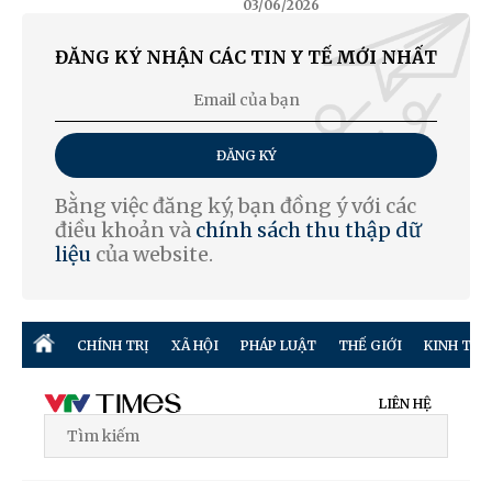
03/06/2026
ĐĂNG KÝ NHẬN CÁC TIN Y TẾ MỚI NHẤT
ĐĂNG KÝ
Bằng việc đăng ký, bạn đồng ý với các
điều khoản và
chính sách thu thập dữ
liệu
của website.
CHÍNH TRỊ
XÃ HỘI
PHÁP LUẬT
THẾ GIỚI
KINH TẾ
LIÊN HỆ