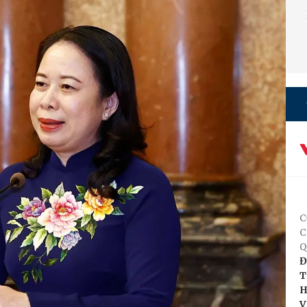
C
C
Q
Đ
T
H
V