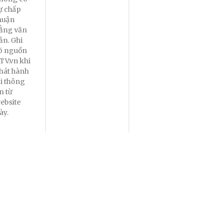
ự chấp
huận
ằng văn
ản. Ghi
õ nguồn
TV.vn khi
hát hành
ại thông
in từ
ebsite
ày.