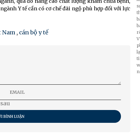
 ngành, qua đó nâng cao chất lượng khám chữa bệnh,
s
ngành Y tế cần có cơ chế đãi ngộ phù hợp đối với lực
t
b
b
ệt Nam
,
cán bộ y tế
r
V
p
l
t
w
n
 sau
I BÌNH LUẬN