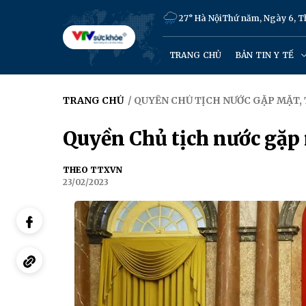
27° Hà Nội
Thứ năm, Ngày 6, 
TRANG CHỦ
BẢN TIN Y TẾ
TRANG CHỦ
/ QUYỀN CHỦ TỊCH NƯỚC GẶP MẶT,
Quyền Chủ tịch nước gặp m
THEO TTXVN
23/02/2023