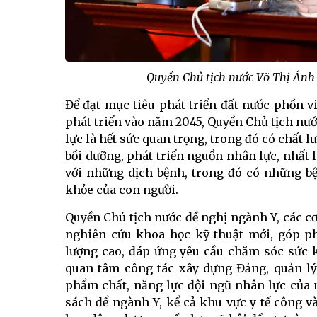
Quyền Chủ tịch nước Võ Thị Ánh 
Để đạt mục tiêu phát triển đất nước phồn v
phát triển vào năm 2045, Quyền Chủ tịch nư
lực là hết sức quan trọng, trong đó có chất l
bồi dưỡng, phát triển nguồn nhân lực, nhất l
với những dịch bệnh, trong đó có những bệ
khỏe của con người.
Quyền Chủ tịch nước đề nghị ngành Y, các c
nghiên cứu khoa học kỹ thuật mới, góp ph
lượng cao, đáp ứng yêu cầu chăm sóc sức 
quan tâm công tác xây dựng Đảng, quản lý
phẩm chất, năng lực đội ngũ nhân lực của 
sách để ngành Y, kể cả khu vực y tế công v