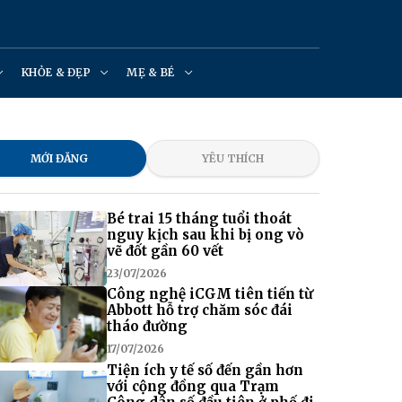
KHỎE & ĐẸP
MẸ & BÉ
MỚI ĐĂNG
YÊU THÍCH
Bé trai 15 tháng tuổi thoát
nguy kịch sau khi bị ong vò
vẽ đốt gần 60 vết
23/07/2026
Công nghệ iCGM tiên tiến từ
Abbott hỗ trợ chăm sóc đái
tháo đường
17/07/2026
Tiện ích y tế số đến gần hơn
với cộng đồng qua Trạm