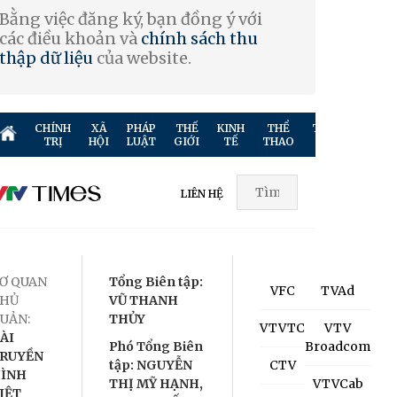
Bằng việc đăng ký, bạn đồng ý với
các điều khoản và
chính sách thu
thập dữ liệu
của website.
CHÍNH
XÃ
PHÁP
THẾ
KINH
THỂ
TRUYỀN
GIẢ
TRỊ
HỘI
LUẬT
GIỚI
TẾ
THAO
HÌNH
TR
LIÊN HỆ
Ơ QUAN
Tổng Biên tập:
VFC
TVAd
HỦ
VŨ THANH
UẢN:
THỦY
VTVTC
VTV
ÀI
Phó Tổng Biên
Broadcom
RUYỀN
tập: NGUYỄN
CTV
ÌNH
THỊ MỸ HẠNH,
VTVCab
IỆT