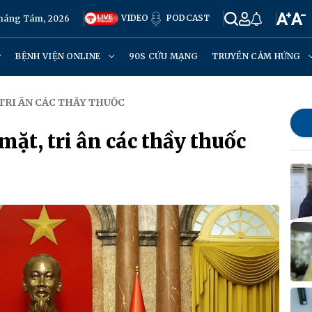
VIDEO
PODCAST
Tháng Tám, 2026
BỆNH VIỆN ONLINE
90S CỨU MẠNG
TRUYỀN CẢM HỨNG
 TRI ÂN CÁC THẦY THUỐC
ặt, tri ân các thầy thuốc