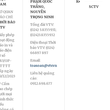
PHẠM QUỐC
K+
NAM
THẮNG,
SCTV
Ơ QUAN
NGUYỄN
ÁO CHÍ:
TRỌNG NINH
HỜI BÁO
Tổng đài VTV:
TV
(024) 3.8355931;
iấy phép
(024)3.8355932
oạt động
Điện thoại Thời
áo in và
báo VTV: (024)
áo điện
66897 897
ử số
Email:
83/GP-
toasoan@vtv.vn
TTTT
ấp ngày
Liên hệ quảng
9/12/2023
cáo:
0912.698.677
 Cấm
ao chép
ưới mọi
ình thức
ếu
hông có