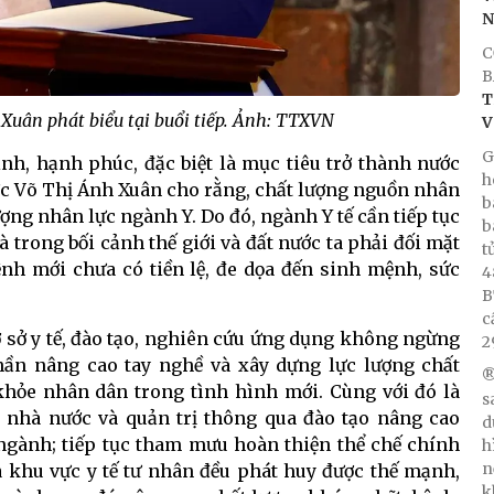
C
B
T
Xuân phát biểu tại buổi tiếp. Ảnh: TTXVN
V
G
inh, hạnh phúc, đặc biệt là mục tiêu trở thành nước
h
ớc Võ Thị Ánh Xuân cho rằng, chất lượng nguồn nhân
b
ượng nhân lực ngành Y. Do đó, ngành Y tế cần tiếp tục
b
à trong bối cảnh thế giới và đất nước ta phải đối mặt
t
nh mới chưa có tiền lệ, đe dọa đến sinh mệnh, sức
4
B
c
ơ sở y tế, đào tạo, nghiên cứu ứng dụng không ngừng
2
ần nâng cao tay nghề và xây dựng lực lượng chất
®
khỏe nhân dân trong tình hình mới. Cùng với đó là
s
 nhà nước và quản trị thông qua đào tạo nâng cao
d
ngành; tiếp tục tham mưu hoàn thiện thể chế chính
h
n
à khu vực y tế tư nhân đều phát huy được thế mạnh,
k