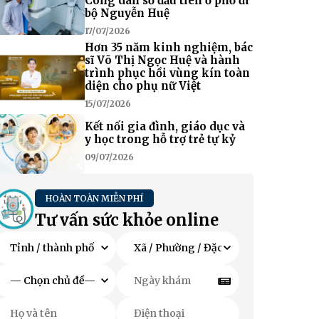
Công dân số đầu tiên ở phố đi
bộ Nguyễn Huệ
17/07/2026
Hơn 35 năm kinh nghiệm, bác
sĩ Võ Thị Ngọc Huệ và hành
trình phục hồi vùng kín toàn
diện cho phụ nữ Việt
15/07/2026
Kết nối gia đình, giáo dục và
y học trong hỗ trợ trẻ tự kỷ
09/07/2026
HOÀN TOÀN MIỄN PHÍ
Tư vấn sức khỏe online