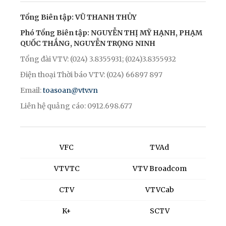
Tổng Biên tập: VŨ THANH THỦY
Phó Tổng Biên tập: NGUYỄN THỊ MỸ HẠNH, PHẠM
QUỐC THẮNG, NGUYỄN TRỌNG NINH
Tổng đài VTV: (024) 3.8355931; (024)3.8355932
Điện thoại Thời báo VTV: (024) 66897 897
Email:
toasoan@vtv.vn
Liên hệ quảng cáo: 0912.698.677
VFC
TVAd
VTVTC
VTV Broadcom
CTV
VTVCab
K+
SCTV