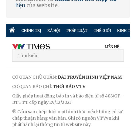
liệu
của website.
CHÍNH TRỊ
XÃ HỘI
PHÁP LUẬT
THẾ GIỚI
KINH TẾ
LIÊN HỆ
CƠ QUAN CHỦ QUẢN:
ĐÀI TRUYỀN HÌNH VIỆT NAM
CƠ QUAN BÁO CHÍ:
THỜI BÁO VTV
Giấy phép hoạt động báo in và báo điện tử số 483/GP-
BTTTT cấp ngày 29/12/2023
® Cấm sao chép dưới mọi hình thức nếu không có sự
chấp thuận bằng văn bản. Ghi rõ nguồn VTV.vn khi
phát hành lại thông tin từ website này.