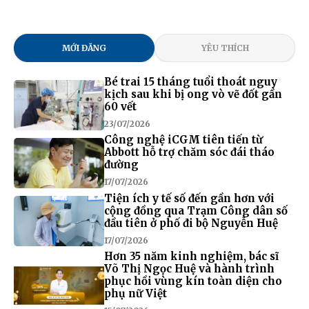
MỚI ĐĂNG
YÊU THÍCH
Bé trai 15 tháng tuổi thoát nguy
kịch sau khi bị ong vò vẽ đốt gần
60 vết
23/07/2026
Công nghệ iCGM tiên tiến từ
Abbott hỗ trợ chăm sóc đái tháo
đường
17/07/2026
Tiện ích y tế số đến gần hơn với
cộng đồng qua Trạm Công dân số
đầu tiên ở phố đi bộ Nguyễn Huệ
17/07/2026
Hơn 35 năm kinh nghiệm, bác sĩ
Võ Thị Ngọc Huệ và hành trình
phục hồi vùng kín toàn diện cho
phụ nữ Việt