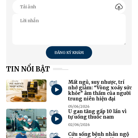
ĐĂNG KÝ KHÁM
TIN NỔI BẬT
01
Mất ngủ, suy nhược, trí
nhớ giảm: “Vòng xoáy sức
khỏe” âm thầm của người
trung niên hiện đại
05/06/2026
02
U gan tăng gấp 10 lần vì
tự uống thuốc nam
02/06/2026
03
Cứu sống bệnh nhân ngộ