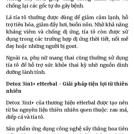
chống lại các gốc tự do gây bệnh.
Lá tía tô thường được dùng để giảm cảm lạnh, hỗ
trợ tiêu hóa, giảm đầy hơi, buồn nôn. Nhờ khả năng
kháng viêm và chống dị ứng, tía tô còn được sử
dụng trong các trường hợp dị ứng thời tiết, nổi mề
đay hoặc những người bị gout.
Ngoài ra, phụ nữ mang thai cũng thường sử dụng
tía tô để hỗ trợ sức khỏe thai kỳ nhờ nguồn dinh
dưỡng lành tính.
Detox 3in1+ eHerbal - Giải pháp tiện lợi từ thiên
nhiên
Detox 3in1+ của thương hiệu eHerbal được tạo nên
từ ba nguyên liệu thiên nhiên quen thuộc: rau má,
diếp cá và tía tô.
Sản phẩm ứng dụng công nghệ sấy thăng hoa tiên