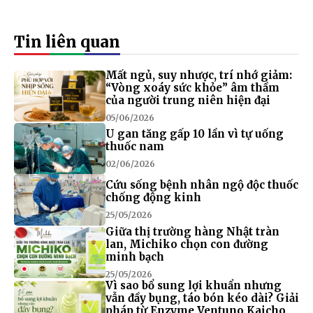
Tin liên quan
Mất ngủ, suy nhược, trí nhớ giảm:
“Vòng xoáy sức khỏe” âm thầm
của người trung niên hiện đại
05/06/2026
U gan tăng gấp 10 lần vì tự uống
thuốc nam
02/06/2026
Cứu sống bệnh nhân ngộ độc thuốc
chống động kinh
25/05/2026
Giữa thị trường hàng Nhật tràn
lan, Michiko chọn con đường
minh bạch
25/05/2026
Vì sao bổ sung lợi khuẩn nhưng
vẫn đầy bụng, táo bón kéo dài? Giải
pháp từ Enzyme Ventuno Kaicho