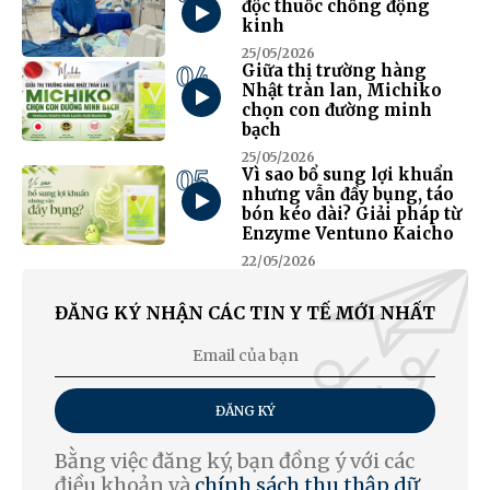
độc thuốc chống động
kinh
25/05/2026
04
Giữa thị trường hàng
Nhật tràn lan, Michiko
chọn con đường minh
bạch
25/05/2026
05
Vì sao bổ sung lợi khuẩn
nhưng vẫn đầy bụng, táo
bón kéo dài? Giải pháp từ
Enzyme Ventuno Kaicho
22/05/2026
ĐĂNG KÝ NHẬN CÁC TIN Y TẾ MỚI NHẤT
ĐĂNG KÝ
Bằng việc đăng ký, bạn đồng ý với các
điều khoản và
chính sách thu thập dữ