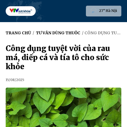
27° Hà Nội
TRANG CHỦ
/
TƯ VẤN DÙNG THUỐC
/ CÔNG DỤNG TUYỆT VỜI CỦA RAU MÁ, DIẾP CÁ VÀ TÍA TÔ CHO SỨC KHỎE
Công dụng tuyệt vời của rau
má, diếp cá và tía tô cho sức
khỏe
15/08/2025