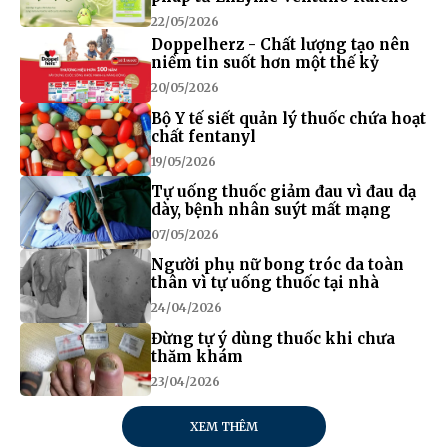
22/05/2026
Doppelherz - Chất lượng tạo nên
niềm tin suốt hơn một thế kỷ
20/05/2026
Bộ Y tế siết quản lý thuốc chứa hoạt
chất fentanyl
19/05/2026
Tự uống thuốc giảm đau vì đau dạ
dày, bệnh nhân suýt mất mạng
07/05/2026
Người phụ nữ bong tróc da toàn
thân vì tự uống thuốc tại nhà
24/04/2026
Đừng tự ý dùng thuốc khi chưa
thăm khám
23/04/2026
XEM THÊM