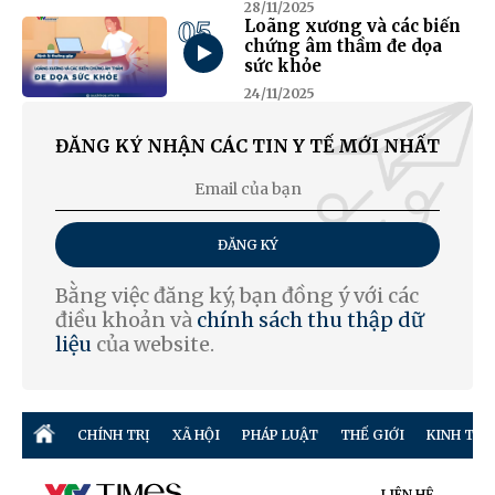
28/11/2025
05
Loãng xương và các biến
chứng âm thầm đe dọa
sức khỏe
24/11/2025
ĐĂNG KÝ NHẬN CÁC TIN Y TẾ MỚI NHẤT
ĐĂNG KÝ
Bằng việc đăng ký, bạn đồng ý với các
điều khoản và
chính sách thu thập dữ
liệu
của website.
CHÍNH TRỊ
XÃ HỘI
PHÁP LUẬT
THẾ GIỚI
KINH TẾ
LIÊN HỆ