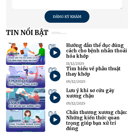
ĐĂNG KÝ KHÁM
TIN NỔI BẬT
01
Hướng dẫn thể dục đúng
cách cho bệnh nhân thoái
hóa khớp
11/12/2025
02
Tìm hiểu về phẫu thuật
thay khớp
05/12/2025
03
Lưu ý khi sơ cứu gãy
xương chậu
05/12/2025
04
Chấn thương xương chậu:
Những kiến thức quan
trọng giúp bạn xử trí
đúng