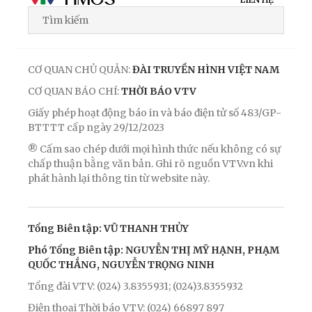
CƠ QUAN CHỦ QUẢN:
ĐÀI TRUYỀN HÌNH VIỆT NAM
CƠ QUAN BÁO CHÍ:
THỜI BÁO VTV
Giấy phép hoạt động báo in và báo điện tử số 483/GP-
BTTTT cấp ngày 29/12/2023
® Cấm sao chép dưới mọi hình thức nếu không có sự
chấp thuận bằng văn bản. Ghi rõ nguồn VTV.vn khi
phát hành lại thông tin từ website này.
Tổng Biên tập: VŨ THANH THỦY
Phó Tổng Biên tập: NGUYỄN THỊ MỸ HẠNH, PHẠM
QUỐC THẮNG, NGUYỄN TRỌNG NINH
Tổng đài VTV: (024) 3.8355931; (024)3.8355932
Điện thoại Thời báo VTV: (024) 66897 897