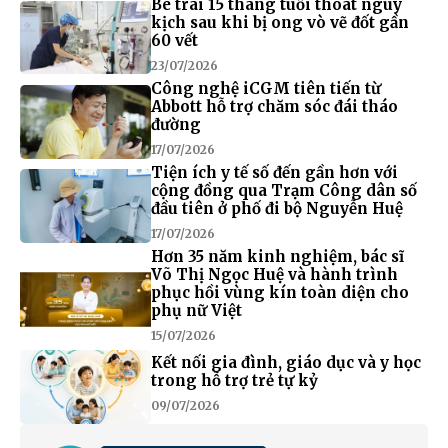
Bé trai 15 tháng tuổi thoát nguy
kịch sau khi bị ong vò vẽ đốt gần
60 vết
23/07/2026
Công nghệ iCGM tiên tiến từ
Abbott hỗ trợ chăm sóc đái tháo
đường
17/07/2026
Tiện ích y tế số đến gần hơn với
cộng đồng qua Trạm Công dân số
đầu tiên ở phố đi bộ Nguyễn Huệ
17/07/2026
Hơn 35 năm kinh nghiệm, bác sĩ
Võ Thị Ngọc Huệ và hành trình
phục hồi vùng kín toàn diện cho
phụ nữ Việt
15/07/2026
Kết nối gia đình, giáo dục và y học
trong hỗ trợ trẻ tự kỷ
09/07/2026