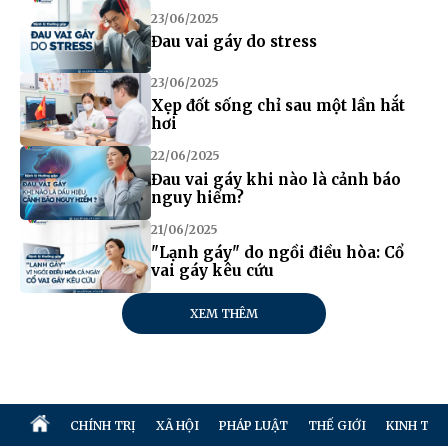
23/06/2025
Đau vai gáy do stress
23/06/2025
Xẹp đốt sống chỉ sau một lần hắt
hơi
22/06/2025
Đau vai gáy khi nào là cảnh báo
nguy hiểm?
21/06/2025
"Lạnh gáy" do ngồi điều hòa: Cổ
vai gáy kêu cứu
XEM THÊM
CHÍNH TRỊ
XÃ HỘI
PHÁP LUẬT
THẾ GIỚI
KINH TẾ