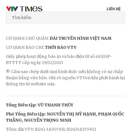
LIÊN HỆ
CƠ QUAN CHỦ QUẢN:
ĐÀI TRUYỀN HÌNH VIỆT NAM
CƠ QUAN BÁO CHÍ:
THỜI BÁO VTV
Giấy phép hoạt động báo in và báo điện tử số 483/GP-
BTTTT cấp ngày 29/12/2023
® Cấm sao chép dưới mọi hình thức nếu không có sự chấp
thuận bằng văn bản. Ghi rõ nguồn VTV.vn khi phát hành lại
thông tin từ website này.
Tổng Biên tập: VŨ THANH THỦY
Phó Tổng Biên tập: NGUYỄN THỊ MỸ HẠNH, PHẠM QUỐC
THẮNG, NGUYỄN TRỌNG NINH
Tổng đài VTV: (024) 3.8355931; (024)3.8355932