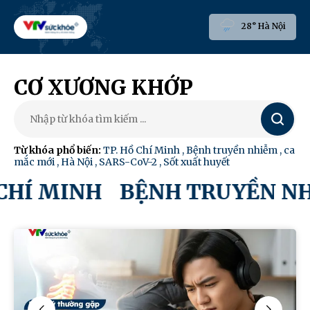
28° Hà Nội
CƠ XƯƠNG KHỚP
Tìm
kiếm
Từ khóa phổ biến:
TP. Hồ Chí Minh
,
Bệnh truyền nhiễm
,
ca
mắc mới
,
Hà Nội
,
SARS-CoV-2
,
Sốt xuất huyết
 CHÍ MINH
BỆNH TRUYỀN N