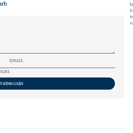
arb
l
t
w
n
 sau
I BÌNH LUẬN