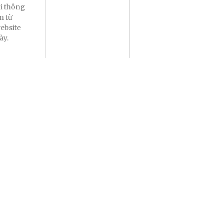
ại thông
in từ
ebsite
ày.