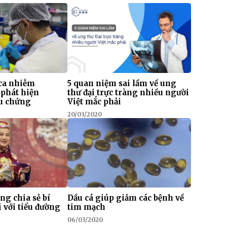
ca nhiễm
5 quan niệm sai lầm về ung
 phát hiện
thư đại trực tràng nhiều người
ệu chứng
Việt mắc phải
20/03/2020
g chia sẻ bí
Dầu cá giúp giảm các bệnh về
 với tiểu đường
tim mạch
06/03/2020