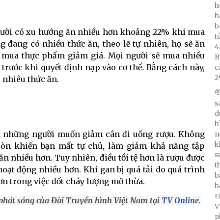
h
b
b
người có xu hướng ăn nhiều hơn khoảng 22% khi mua
t
g đang có nhiều thức ăn, theo lẽ tự nhiên, họ sẽ ăn
4
i mua thực phẩm giảm giá. Mọi người sẽ mua nhiều
B
trước khi quyết định nạp vào cơ thể. Bằng cách này,
c
2
 nhiêu thức ăn.
®
s
d
h
n những người muốn giảm cân đi uống rượu. Không
n
k
òn khiến bạn mất tự chủ, làm giảm khả năng tập
s
n nhiều hơn. Tuy nhiên, điều tồi tệ hơn là rượu được
t
hoạt động nhiều hơn. Khi gan bị quá tải do quá trình
b
hơn trong việc đốt cháy lượng mỡ thừa.
b
r
 phát sóng của Đài Truyền hình Việt Nam tại
TV Online.
V
p