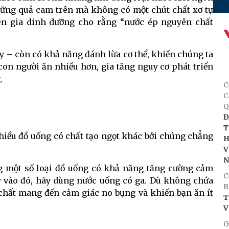
những quả cam trên mà không có một chút chất xơ tự
yên gia dinh dưỡng cho rằng “nước ép nguyên chất
ây – còn có khả năng đánh lừa cơ thể, khiến chúng ta
on người ăn nhiều hơn, gia tăng nguy cơ phát triển
.
C
C
Q
Đ
T
 nhiều đồ uống có chất tạo ngọt khác bởi chúng chẳng
H
V
ong một số loại đồ uống có khả năng tăng cường cảm
C
ay vào đó, hãy dùng nước uống có ga. Dù không chứa
B
 chất mang đến cảm giác no bụng và khiến bạn ăn ít
T
V
G