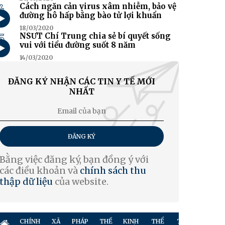
4
Cách ngăn cản virus xâm nhiễm, bảo vệ
đường hô hấp bằng bào tử lợi khuẩn
18/03/2020
5
NSƯT Chí Trung chia sẻ bí quyết sống
vui với tiểu đường suốt 8 năm
14/03/2020
ĐĂNG KÝ NHẬN CÁC TIN Y TẾ MỚI
NHẤT
ĐĂNG KÝ
Bằng việc đăng ký, bạn đồng ý với
các điều khoản và
chính sách thu
thập dữ liệu
của website.
CHÍNH
XÃ
PHÁP
THẾ
KINH
THỂ
TRUYỀN
GIẢ