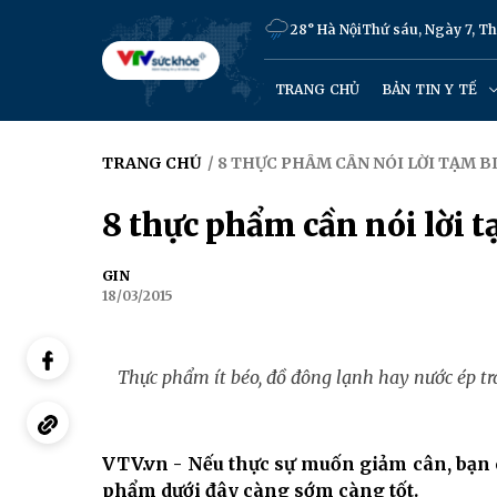
28° Hà Nội
Thứ sáu, Ngày 7, T
TRANG CHỦ
BẢN TIN Y TẾ
TRANG CHỦ
/ 8 THỰC PHẨM CẦN NÓI LỜI TẠM 
8 thực phẩm cần nói lời 
GIN
18/03/2015
Thực phẩm ít béo, đồ đông lạnh hay nước ép t
VTV.vn - Nếu thực sự muốn giảm cân, bạn c
phẩm dưới đây càng sớm càng tốt.