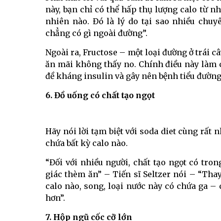
này, bạn chỉ có thể hấp thụ lượng calo từ 
nhiên nào. Đó là lý do tại sao nhiều chu
chẳng có gì ngoài đường”.
Ngoài ra, Fructose – một loại đường ở trái c
ăn mãi không thấy no. Chính điều này làm c
đề kháng insulin và gây nên bệnh tiểu đường
6. Đồ uống có chất tạo ngọt
Hãy nói lời tạm biệt với soda diet cùng rất
chứa bất kỳ calo nào.
“Đối với nhiều người, chất tạo ngọt có tr
giác thèm ăn” – Tiến sĩ Seltzer nói – “Th
calo nào, song, loại nước này có chứa ga –
hơn”.
7. Hộp ngũ cốc cỡ lớn