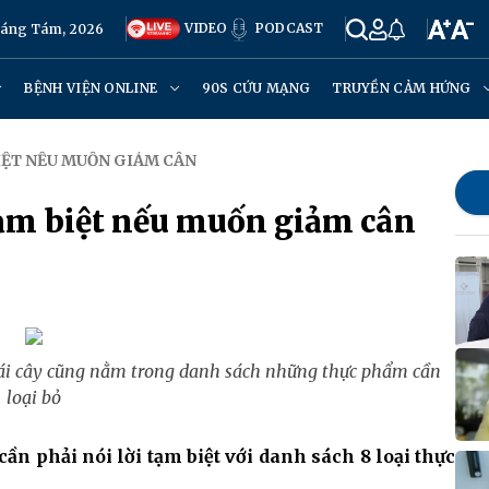
VIDEO
PODCAST
háng Tám, 2026
BỆNH VIỆN ONLINE
90S CỨU MẠNG
TRUYỀN CẢM HỨNG
BIỆT NẾU MUỐN GIẢM CÂN
tạm biệt nếu muốn giảm cân
rái cây cũng nằm trong danh sách những thực phẩm cần
loại bỏ
ần phải nói lời tạm biệt với danh sách 8 loại thực