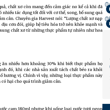
0
 quả, chất xơ còn mang đến cảm giác no kể cả khi đã
 nhiều tác dụng tốt đối với cơ thể, song, bổ sung quá
0
iảm cân. Chuyên gia Harvest nói: “Lượng chất xơ nạp
 dịu cơn đói, giúp hệ tiêu hóa trở nên khỏe mạnh và
ổ sung chất xơ từ những thực phẩm tự nhiên như hoa
g ăn nhiều hơn khoảng 30% khi biết thực phẩm họ
ạnh đó, khi các nhà sản xuất tách chất béo ra khỏi
số hương vị. Chính vì vậy, những loại thực phẩm này
có hại cho quá trình giảm cân.
 nước cam 180ml nhưng khi uống loại nước tươi ngon