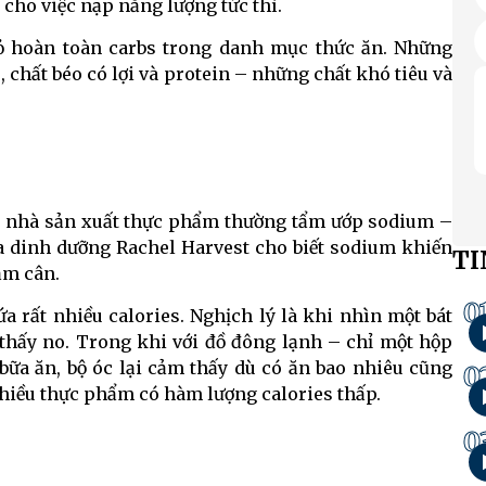
cho việc nạp năng lượng tức thì.
bỏ hoàn toàn carbs trong danh mục thức ăn. Những
 chất béo có lợi và protein – những chất khó tiêu và
các nhà sản xuất thực phẩm thường tẩm ướp sodium –
ia dinh dưỡng Rachel Harvest cho biết sodium khiến
TI
ảm cân.
0
 rất nhiều calories. Nghịch lý là khi nhìn một bát
m thấy no. Trong khi với đồ đông lạnh – chỉ một hộp
bữa ăn, bộ óc lại cảm thấy dù có ăn bao nhiêu cũng
0
 nhiều thực phẩm có hàm lượng calories thấp.
0