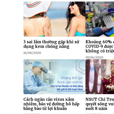
3 sai lầm thường gặp khi sử
Khoảng 60% 
dụng kem chống nắng
COVID-9 được
không có tri
16/06/2020
01/04/2020
Cách ngăn cản virus xâm
NSƯT Chí Trun
nhiễm, bảo vệ đường hô hấp
quyết sống vui
bằng bào tử lợi khuẩn
suốt 8 năm