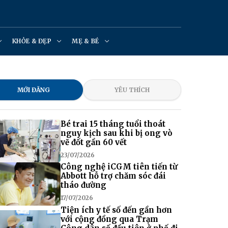
KHỎE & ĐẸP
MẸ & BÉ
MỚI ĐĂNG
YÊU THÍCH
Bé trai 15 tháng tuổi thoát
nguy kịch sau khi bị ong vò
vẽ đốt gần 60 vết
23/07/2026
Công nghệ iCGM tiên tiến từ
Abbott hỗ trợ chăm sóc đái
tháo đường
17/07/2026
Tiện ích y tế số đến gần hơn
với cộng đồng qua Trạm