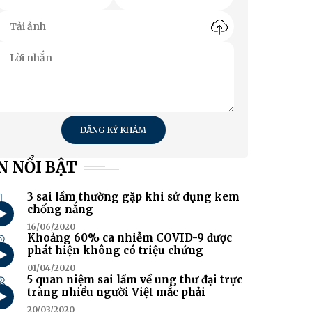
ĐĂNG KÝ KHÁM
N NỔI BẬT
1
3 sai lầm thường gặp khi sử dụng kem
chống nắng
16/06/2020
2
Khoảng 60% ca nhiễm COVID-9 được
phát hiện không có triệu chứng
01/04/2020
3
5 quan niệm sai lầm về ung thư đại trực
tràng nhiều người Việt mắc phải
20/03/2020