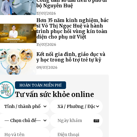
Công dân số đầu tiên ở phố đi
bộ Nguyễn Huệ
17/07/2026
Hơn 35 năm kinh nghiệm, bác
sĩ Võ Thị Ngọc Huệ và hành
trình phục hồi vùng kín toàn
diện cho phụ nữ Việt
15/07/2026
Kết nối gia đình, giáo dục và
y học trong hỗ trợ trẻ tự kỷ
09/07/2026
HOÀN TOÀN MIỄN PHÍ
Tư vấn sức khỏe online