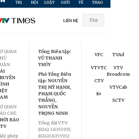
TRỊ
HỘI
LUẬT
GIỚI
TẾ
THAO
HÌNH
TR
LIÊN HỆ
Ơ QUAN
Tổng Biên tập:
VFC
TVAd
HỦ
VŨ THANH
UẢN:
THỦY
VTVTC
VTV
ÀI
Phó Tổng Biên
Broadcom
RUYỀN
tập: NGUYỄN
CTV
ÌNH
THỊ MỸ HẠNH,
VTVCab
IỆT
PHẠM QUỐC
K+
NAM
THẮNG,
SCTV
Ơ QUAN
NGUYỄN
ÁO CHÍ:
TRỌNG NINH
HỜI BÁO
Tổng đài VTV:
TV
(024) 3.8355931;
iấy phép
(024)3.8355932