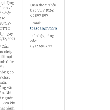
oạt động
Điện thoại Thời
áo in và
báo VTV: (024)
áo điện
66897 897
ử số
Email:
83/GP-
toasoan@vtv.vn
TTTT
ấp ngày
Liên hệ quảng
9/12/2023
cáo:
0912.698.677
 Cấm
ao chép
ưới mọi
ình thức
ếu
hông có
ự chấp
huận
ằng văn
ản. Ghi
õ nguồn
TV.vn khi
hát hành