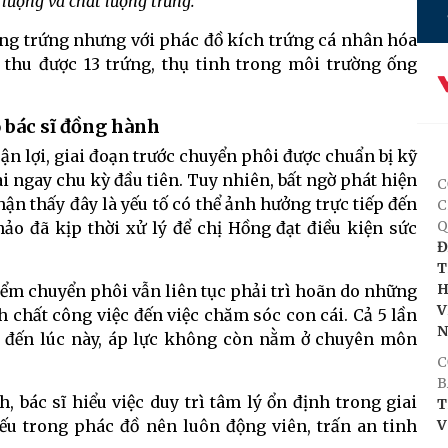
lượng và chất lượng trứng."
ồng trứng nhưng với phác đồ kích trứng cá nhân hóa
i thu được 13 trứng, thụ tinh trong môi trường ống
ó bác sĩ đồng hành
n lợi, giai đoạn trước chuyển phôi được chuẩn bị kỹ
ai ngay chu kỳ đầu tiên. Tuy nhiên, bất ngờ phát hiện
C
ận thấy đây là yếu tố có thể ảnh hưởng trực tiếp đến
C
Q
ảo đã kịp thời xử lý để chị Hồng đạt điều kiện sức
Đ
T
H
điểm chuyển phôi vẫn liên tục phải trì hoãn do những
V
h chất công việc đến việc chăm sóc con cái. Cả 5 lần
n, đến lúc này, áp lực không còn nằm ở chuyên môn
C
B
, bác sĩ hiểu việc duy trì tâm lý ổn định trong giai
T
ếu trong phác đồ nên luôn động viên, trấn an tinh
V