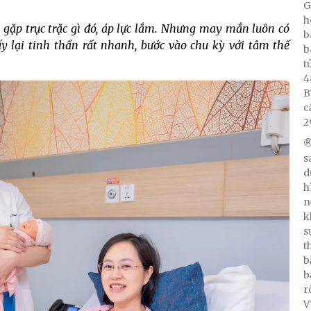
G
h
i gặp trục trặc gì đó, áp lực lắm. Nhưng may mắn luôn có
b
y lại tinh thần rất nhanh, bước vào chu kỳ với tâm thế
b
t
4
B
c
2
®
s
d
h
n
k
s
t
b
b
r
V