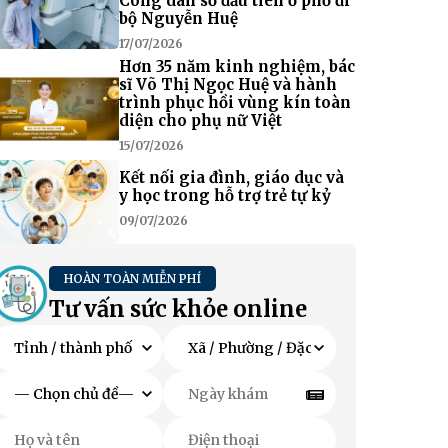
Công dân số đầu tiên ở phố đi
bộ Nguyễn Huệ
17/07/2026
Hơn 35 năm kinh nghiệm, bác
sĩ Võ Thị Ngọc Huệ và hành
trình phục hồi vùng kín toàn
diện cho phụ nữ Việt
15/07/2026
Kết nối gia đình, giáo dục và
y học trong hỗ trợ trẻ tự kỷ
09/07/2026
HOÀN TOÀN MIỄN PHÍ
Tư vấn sức khỏe online