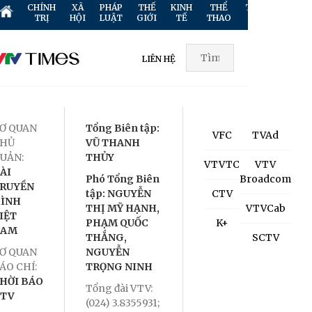
CHÍNH
XÃ
PHÁP
THẾ
KINH
THỂ
TRUYỀN
GIẢ
TRỊ
HỘI
LUẬT
GIỚI
TẾ
THAO
HÌNH
TR
LIÊN HỆ
Ơ QUAN
Tổng Biên tập:
VFC
TVAd
HỦ
VŨ THANH
UẢN:
THỦY
VTVTC
VTV
ÀI
Phó Tổng Biên
Broadcom
RUYỀN
tập: NGUYỄN
CTV
ÌNH
THỊ MỸ HẠNH,
VTVCab
IỆT
PHẠM QUỐC
K+
NAM
THẮNG,
SCTV
Ơ QUAN
NGUYỄN
ÁO CHÍ:
TRỌNG NINH
HỜI BÁO
Tổng đài VTV:
TV
(024) 3.8355931;