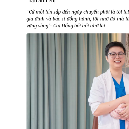
thần anh chị.
"
Cứ mỗi lần sắp đến ngày chuyển phôi là tôi lạ
gia đình và bác sĩ đồng hành, tôi nhờ đó mà lấ
vững vàng"- Chị Hồng bồi hồi nhớ lại