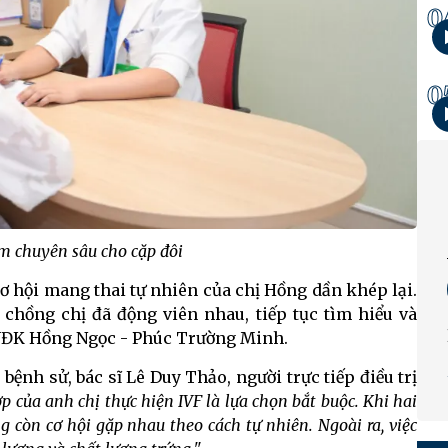
0
0
m chuyên sâu cho cặp đôi
 cơ hội mang thai tự nhiên của chị Hồng dần khép lại.
chồng chị đã động viên nhau, tiếp tục tìm hiểu và
BVĐK Hồng Ngọc - Phúc Trường Minh.
bệnh sử, bác sĩ Lê Duy Thảo, người trực tiếp điều trị
p của anh chị thực hiện IVF là lựa chọn bắt buộc. Khi hai
ng còn cơ hội gặp nhau theo cách tự nhiên. Ngoài ra, việc