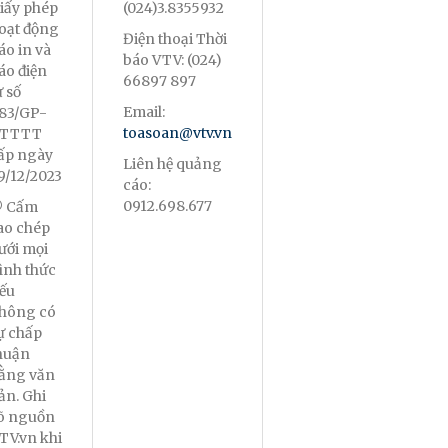
iấy phép
(024)3.8355932
oạt động
Điện thoại Thời
áo in và
báo VTV: (024)
áo điện
66897 897
ử số
Email:
83/GP-
toasoan@vtv.vn
TTTT
ấp ngày
Liên hệ quảng
9/12/2023
cáo:
0912.698.677
 Cấm
ao chép
ưới mọi
ình thức
ếu
hông có
ự chấp
huận
ằng văn
ản. Ghi
õ nguồn
TV.vn khi