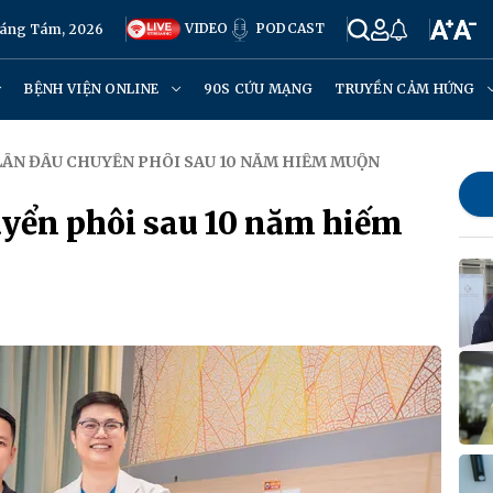
VIDEO
PODCAST
háng Tám, 2026
BỆNH VIỆN ONLINE
90S CỨU MẠNG
TRUYỀN CẢM HỨNG
LẦN ĐẦU CHUYỂN PHÔI SAU 10 NĂM HIẾM MUỘN
uyển phôi sau 10 năm hiếm