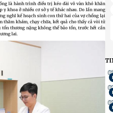
ng là hành trình điều trị kéo dài vô vàn khó khăn
ệp y khoa ở nhiều cơ sở y tế khác nhau. Do lần mang
ừng nghĩ kế hoạch sinh con thứ hai của vợ chồng lại
m thăm khám, chạy chữa, kết quả cho thấy cả vòi tử
 tổn thương nặng không thể bảo tồn, trước hết cần
ương lai.
TI
0
0
0