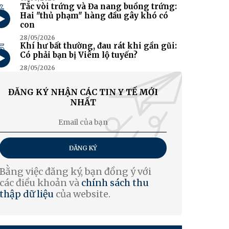
4
Tắc vòi trứng và Đa nang buồng trứng:
Hai "thủ phạm" hàng đầu gây khó có
con
28/05/2026
5
Khí hư bất thường, đau rát khi gần gũi:
Có phải bạn bị Viêm lộ tuyến?
28/05/2026
ĐĂNG KÝ NHẬN CÁC TIN Y TẾ MỚI
NHẤT
ĐĂNG KÝ
Bằng việc đăng ký, bạn đồng ý với
các điều khoản và
chính sách thu
thập dữ liệu
của website.