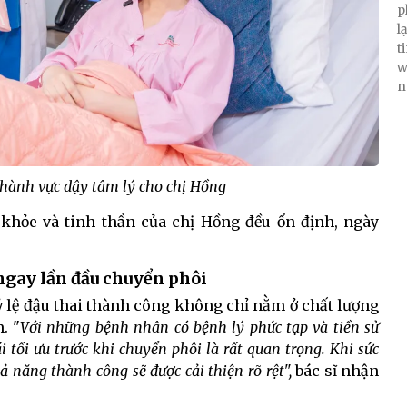
p
l
t
w
n
g hành vực dậy tâm lý cho chị Hồng
c khỏe và tinh thần của chị Hồng đều ổn định, ngày
ngay lần đầu chuyển phôi
tỷ lệ đậu thai thành công không chỉ nằm ở chất lượng
. "
Với những bệnh nhân có bệnh lý phức tạp và tiền sử
ái tối ưu trước khi chuyển phôi là rất quan trọng. Khi sức
hả năng thành công sẽ được cải thiện rõ rệt",
bác sĩ nhận