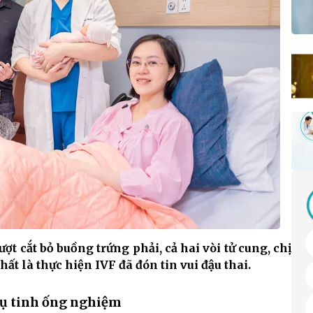
ợt cắt bỏ buồng trứng phải, cả hai vòi tử cung, chị
ất là thực hiện IVF đã đón tin vui đậu thai.
hụ tinh ống nghiệm