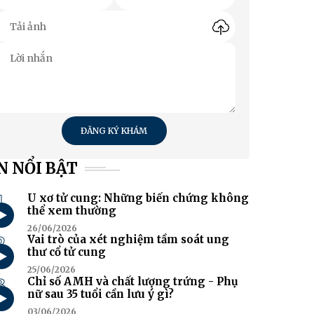
ĐĂNG KÝ KHÁM
N NỔI BẬT
1
U xơ tử cung: Những biến chứng không
thể xem thường
26/06/2026
2
Vai trò của xét nghiệm tầm soát ung
thư cổ tử cung
25/06/2026
3
Chỉ số AMH và chất lượng trứng - Phụ
nữ sau 35 tuổi cần lưu ý gì?
03/06/2026