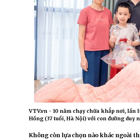
VTV.vn - 10 năm chạy chữa khắp nơi, lần lư
Hồng (37 tuổi, Hà Nội) với con đường duy nh
Không còn lựa chọn nào khác ngoài t