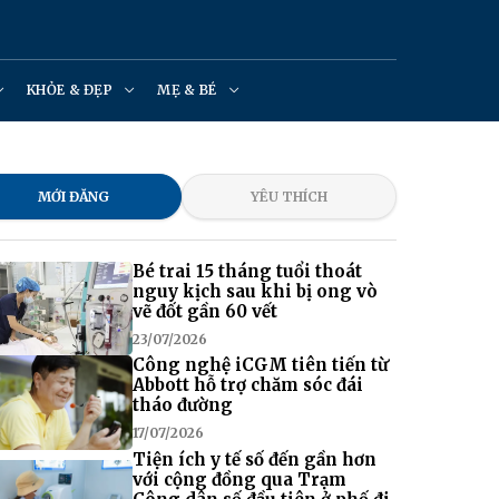
KHỎE & ĐẸP
MẸ & BÉ
MỚI ĐĂNG
YÊU THÍCH
Bé trai 15 tháng tuổi thoát
nguy kịch sau khi bị ong vò
vẽ đốt gần 60 vết
23/07/2026
Công nghệ iCGM tiên tiến từ
Abbott hỗ trợ chăm sóc đái
tháo đường
17/07/2026
Tiện ích y tế số đến gần hơn
với cộng đồng qua Trạm