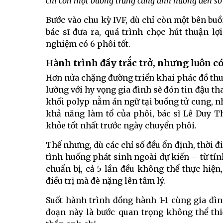
chỉ còn một buồng trứng cũng ảnh hưởng đến số 
Bước vào chu kỳ IVF, dù chỉ còn một bên bu
bác sĩ đưa ra, quá trình chọc hút thuận lợ
nghiệm có 6 phôi tốt.
Hành trình đầy trắc trở, nhưng luôn c
Hơn nửa chặng đường triển khai phác đồ thuậ
lưỡng với hy vọng gia đình sẽ đón tin đậu th
khối polyp nằm án ngữ tại buồng tử cung, nh
khả năng làm tổ của phôi, bác sĩ Lê Duy Th
khỏe tốt nhất trước ngày chuyển phôi.
Thế nhưng, dù các chỉ số đều ổn định, thời 
tình huống phát sinh ngoài dự kiến – từ tín
chuẩn bị, cả 5 lần đều không thể thực hiệ
điều trị mà đè nặng lên tâm lý.
Suốt hành trình đồng hành 1-1 cùng gia đình
đoạn này là bước quan trọng không thể thi