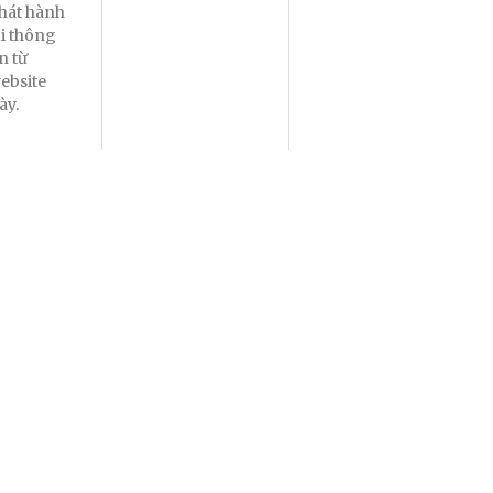
hát hành
ại thông
in từ
ebsite
ày.