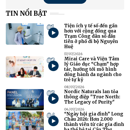
TIN NỔI BẬT
01
Tiện ích y tế số đến gần
hơn với cộng đồng qua
Trạm Công dân số đầu
tiên ở phố đi bộ Nguyễn
Huệ
17/07/2026
02
Mirai Care và Viện Tâm
lý Giáo dục “Chạm” hợp
tác, hướng tới mô hình
đồng hành đa ngành cho
trẻ tự kỷ
08/07/2026
03
Nordic Naturals lan tỏa
thông điệp "True North:
The Legacy of Purity"
04/07/2026
04
“Ngày hội gia đình” Long
Châu 2026: Hơn 2.000
thành viên từ các gia đình
ba thế hệ tại Cần Thơ