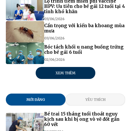
Lộ trình tiêm miễn phí vaccine
HPV: Ưu tiên cho bé gái 12 tuổi tại 4
tỉnh khó khăn
03/06/2026
Cẩn trọng với kiến ba khoang mùa
mưa
03/06/2026
Bóc tách khối u nang buồng trứng
cho bé gái 6 tuổi
02/06/2026
XEM THÊM
MỚI ĐĂNG
YÊU THÍCH
Bé trai 15 tháng tuổi thoát nguy
kịch sau khi bị ong vò vẽ đốt gần
60 vết