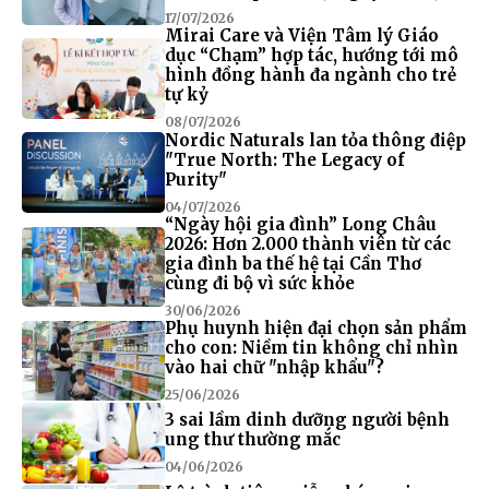
17/07/2026
Mirai Care và Viện Tâm lý Giáo
dục “Chạm” hợp tác, hướng tới mô
hình đồng hành đa ngành cho trẻ
tự kỷ
08/07/2026
Nordic Naturals lan tỏa thông điệp
"True North: The Legacy of
Purity"
04/07/2026
“Ngày hội gia đình” Long Châu
2026: Hơn 2.000 thành viên từ các
gia đình ba thế hệ tại Cần Thơ
cùng đi bộ vì sức khỏe
30/06/2026
Phụ huynh hiện đại chọn sản phẩm
cho con: Niềm tin không chỉ nhìn
vào hai chữ "nhập khẩu"?
25/06/2026
3 sai lầm dinh dưỡng người bệnh
ung thư thường mắc
04/06/2026