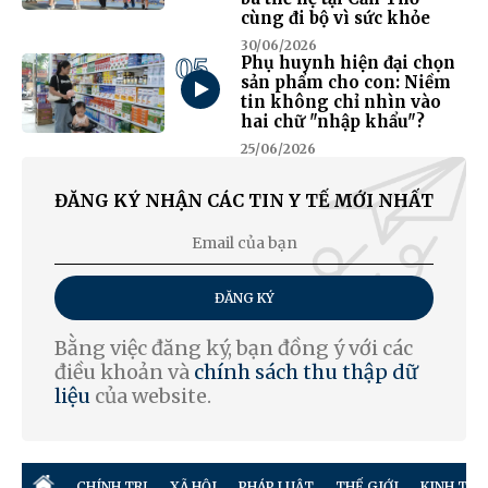
cùng đi bộ vì sức khỏe
30/06/2026
05
Phụ huynh hiện đại chọn
sản phẩm cho con: Niềm
tin không chỉ nhìn vào
hai chữ "nhập khẩu"?
25/06/2026
ĐĂNG KÝ NHẬN CÁC TIN Y TẾ MỚI NHẤT
ĐĂNG KÝ
Bằng việc đăng ký, bạn đồng ý với các
điều khoản và
chính sách thu thập dữ
liệu
của website.
CHÍNH TRỊ
XÃ HỘI
PHÁP LUẬT
THẾ GIỚI
KINH TẾ