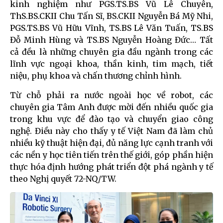
kinh nghiệm như PGS.TS.BS Vũ Lê Chuyên,
ThS.BS.CKII Chu Tấn Sĩ, BS.CKII Nguyễn Bá Mỹ Nhi,
PGS.TS.BS Vũ Hữu Vĩnh, TS.BS Lê Văn Tuấn, TS.BS
Đỗ Minh Hùng và TS.BS Nguyễn Hoàng Đức… Tất
cả đều là những chuyên gia đầu ngành trong các
lĩnh vực ngoại khoa, thần kinh, tim mạch, tiết
niệu, phụ khoa và chấn thương chỉnh hình.
Từ chỗ phải ra nước ngoài học về robot, các
chuyên gia Tâm Anh được mời đến nhiều quốc gia
trong khu vực để đào tạo và chuyển giao công
nghệ. Điều này cho thấy y tế Việt Nam đã làm chủ
nhiều kỹ thuật hiện đại, đủ năng lực cạnh tranh với
các nền y học tiên tiến trên thế giới, góp phần hiện
thực hóa định hướng phát triển đột phá ngành y tế
theo Nghị quyết 72-NQ/TW.