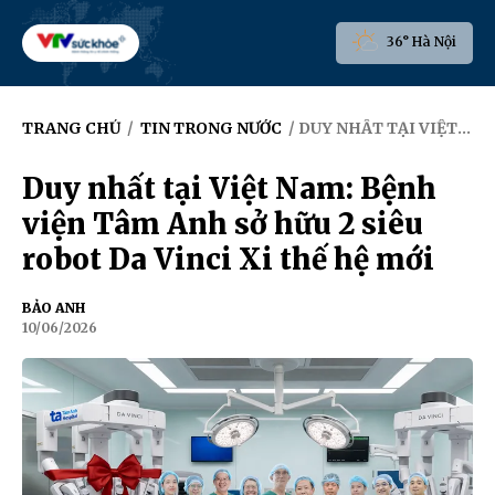
36° Hà Nội
TRANG CHỦ
/
TIN TRONG NƯỚC
/ DUY NHẤT TẠI VIỆT NAM: BỆNH VIỆN TÂM ANH SỞ HỮU 2 SIÊU ROBOT DA VINCI XI THẾ HỆ MỚI
Duy nhất tại Việt Nam: Bệnh
viện Tâm Anh sở hữu 2 siêu
robot Da Vinci Xi thế hệ mới
BẢO ANH
10/06/2026