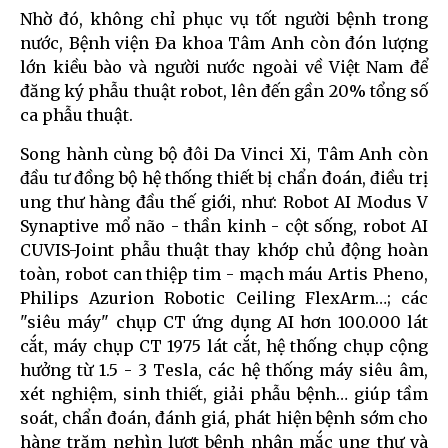
Nhờ đó, không chỉ phục vụ tốt người bệnh trong
nước, Bệnh viện Đa khoa Tâm Anh còn đón lượng
lớn kiều bào và người nước ngoài về Việt Nam để
đăng ký phẫu thuật robot, lên đến gần 20% tổng số
ca phẫu thuật.
Song hành cùng bộ đôi Da Vinci Xi, Tâm Anh còn
đầu tư đồng bộ hệ thống thiết bị chẩn đoán, điều trị
ung thư hàng đầu thế giới, như: Robot AI Modus V
Synaptive mổ não - thần kinh - cột sống, robot AI
CUVIS-Joint phẫu thuật thay khớp chủ động hoàn
toàn, robot can thiệp tim - mạch máu Artis Pheno,
Philips Azurion Robotic Ceiling FlexArm…; các
"siêu máy" chụp CT ứng dụng AI hơn 100.000 lát
cắt, máy chụp CT 1975 lát cắt, hệ thống chụp cộng
hưởng từ 1.5 - 3 Tesla, các hệ thống máy siêu âm,
xét nghiệm, sinh thiết, giải phẫu bệnh… giúp tầm
soát, chẩn đoán, đánh giá, phát hiện bệnh sớm cho
hàng trăm nghìn lượt bệnh nhân mắc ung thư và