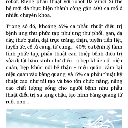
robot. Riêng phẫu thuật với robot Da Vinci Xi thế
hệ mới đã thực hiện thành công gần 400 ca mổ ở
nhiều chuyên khoa.
Trong số đó, khoảng 45% ca phẫu thuật điều trị
bệnh ung thư phức tạp như ung thư phổi, gan, dạ
dày, thực quản, đại trực tràng, thận, tuyến tiền liệt,
tuyến ức, cổ tử cung, tử cung…; 40% ca bệnh lý lành
tính phức tạp, phẫu thuật can thiệp bệnh điều trị
sửa dị tật bẩm sinh như điều trị hẹp khúc nối niệu
quản, hẹp khúc nối bể thận - niệu quản, cắm lại
niệu quản vào bàng quang; và 15% ca phẫu thuật kỹ
thuật cao như tái tạo và bảo tồn chức năng, nâng
cao chất lượng sống cho người bệnh như phẫu
thuật điều trị sa tạng chậu, tạo hình bàng quang từ
ruột non…