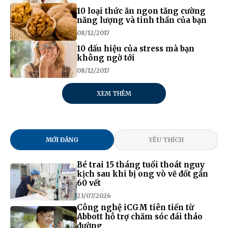
10 loại thức ăn ngon tăng cường
năng lượng và tinh thần của bạn
08/12/2017
10 dấu hiệu của stress mà bạn
không ngờ tới
08/12/2017
XEM THÊM
MỚI ĐĂNG
YÊU THÍCH
Bé trai 15 tháng tuổi thoát nguy
kịch sau khi bị ong vò vẽ đốt gần
60 vết
23/07/2026
Công nghệ iCGM tiên tiến từ
Abbott hỗ trợ chăm sóc đái tháo
đường