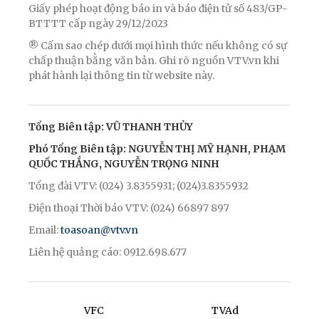
Giấy phép hoạt động báo in và báo điện tử số 483/GP-
BTTTT cấp ngày 29/12/2023
® Cấm sao chép dưới mọi hình thức nếu không có sự
chấp thuận bằng văn bản. Ghi rõ nguồn VTV.vn khi
phát hành lại thông tin từ website này.
Tổng Biên tập: VŨ THANH THỦY
Phó Tổng Biên tập: NGUYỄN THỊ MỸ HẠNH, PHẠM
QUỐC THẮNG, NGUYỄN TRỌNG NINH
Tổng đài VTV: (024) 3.8355931; (024)3.8355932
Điện thoại Thời báo VTV: (024) 66897 897
Email:
toasoan@vtv.vn
Liên hệ quảng cáo: 0912.698.677
VFC
TVAd