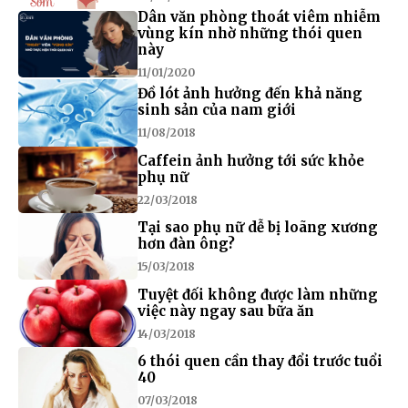
Dân văn phòng thoát viêm nhiễm
vùng kín nhờ những thói quen
này
11/01/2020
Đồ lót ảnh hưởng đến khả năng
sinh sản của nam giới
11/08/2018
Caffein ảnh hưởng tới sức khỏe
phụ nữ
22/03/2018
Tại sao phụ nữ dễ bị loãng xương
hơn đàn ông?
15/03/2018
Tuyệt đối không được làm những
việc này ngay sau bữa ăn
14/03/2018
6 thói quen cần thay đổi trước tuổi
40
07/03/2018