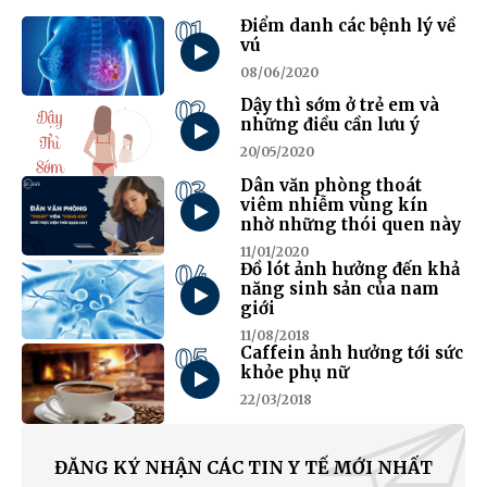
01
Điểm danh các bệnh lý về
vú
08/06/2020
02
Dậy thì sớm ở trẻ em và
những điều cần lưu ý
20/05/2020
03
Dân văn phòng thoát
viêm nhiễm vùng kín
nhờ những thói quen này
11/01/2020
04
Đồ lót ảnh hưởng đến khả
năng sinh sản của nam
giới
11/08/2018
05
Caffein ảnh hưởng tới sức
khỏe phụ nữ
22/03/2018
ĐĂNG KÝ NHẬN CÁC TIN Y TẾ MỚI NHẤT