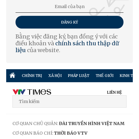
ĐĂNG KÝ
Bằng việc đăng ký, bạn đồng ý với các
điều khoản và
chính sách thu thập dữ
liệu
của website.
CHÍNH TRỊ
XÃ HỘI
PHÁP LUẬT
THẾ GIỚI
KINH TẾ
LIÊN HỆ
CƠ QUAN CHỦ QUẢN:
ĐÀI TRUYỀN HÌNH VIỆT NAM
CƠ QUAN BÁO CHÍ:
THỜI BÁO VTV