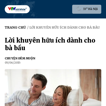
33° Hà Nội
TRANG CHỦ
/ LỜI KHUYÊN HỮU ÍCH DÀNH CHO BÀ BẦU
Lời khuyên hữu ích dành cho
bà bầu
CHUYỆN ĐÊM MUỘN
05/06/2015