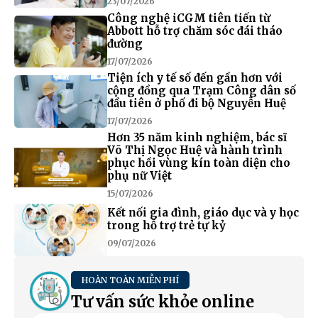
23/07/2026
Công nghệ iCGM tiên tiến từ
Abbott hỗ trợ chăm sóc đái tháo
đường
17/07/2026
Tiện ích y tế số đến gần hơn với
cộng đồng qua Trạm Công dân số
đầu tiên ở phố đi bộ Nguyễn Huệ
17/07/2026
Hơn 35 năm kinh nghiệm, bác sĩ
Võ Thị Ngọc Huệ và hành trình
phục hồi vùng kín toàn diện cho
phụ nữ Việt
15/07/2026
Kết nối gia đình, giáo dục và y học
trong hỗ trợ trẻ tự kỷ
09/07/2026
HOÀN TOÀN MIỄN PHÍ
Tư vấn sức khỏe online