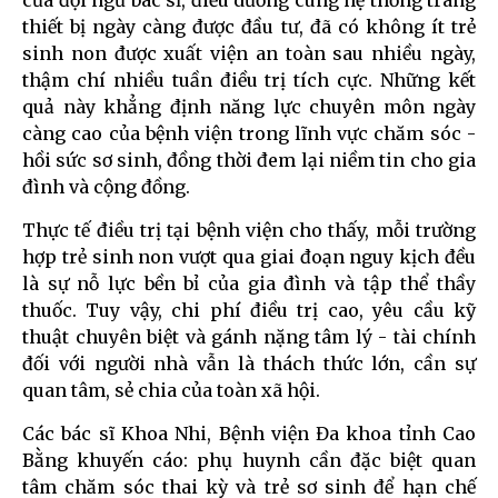
của đội ngũ bác sĩ, điều dưỡng cùng hệ thống trang
thiết bị ngày càng được đầu tư, đã có không ít trẻ
sinh non được xuất viện an toàn sau nhiều ngày,
thậm chí nhiều tuần điều trị tích cực. Những kết
quả này khẳng định năng lực chuyên môn ngày
càng cao của bệnh viện trong lĩnh vực chăm sóc -
hồi sức sơ sinh, đồng thời đem lại niềm tin cho gia
đình và cộng đồng.
Thực tế điều trị tại bệnh viện cho thấy, mỗi trường
hợp trẻ sinh non vượt qua giai đoạn nguy kịch đều
là sự nỗ lực bền bỉ của gia đình và tập thể thầy
thuốc. Tuy vậy, chi phí điều trị cao, yêu cầu kỹ
thuật chuyên biệt và gánh nặng tâm lý - tài chính
đối với người nhà vẫn là thách thức lớn, cần sự
quan tâm, sẻ chia của toàn xã hội.
Các bác sĩ Khoa Nhi, Bệnh viện Đa khoa tỉnh Cao
Bằng khuyến cáo: phụ huynh cần đặc biệt quan
tâm chăm sóc thai kỳ và trẻ sơ sinh để hạn chế