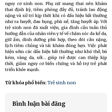
nguy cơ sinh non. Phụ nữ mang thai nên khám
thai định kỳ, tiêm phòng đầy đủ, tránh lao động
nặng và xử trí kịp thời khi có dấu hiệu bất thường
như ra huyết, đau bụng, phù nề, tăng huyết áp. Với
trẻ sinh non đã xuất viện, gia đình cần tuân thủ
hướng dẫn của nhân viên y tế về chăm sóc da kề da,
giữ ấm, dinh dưỡng phù hợp, theo dõi cân nặng,
lịch tiêm chủng và tái khám đúng hẹn. Việc phát
hiện sớm các dấu hiệu bất thường như khó thở, bú
kém, vàng da, sốt… giúp trẻ được can thiệp kịp
thời, giảm nguy cơ biến chứng và hỗ trợ trẻ phát
triển khỏe mạnh.
Từ khóa phổ biến:
Trẻ sinh non
Bình luận bài đăng