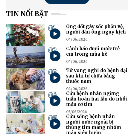
TIN NỔI BẬT
01
Ong đốt gây sốc phản vệ,
người đàn ông nguy kịch
04/06/2026
02
Cảnh báo đuối nước trẻ
em trong mùa hè
04/06/2026
03
Tử vong nghi do bệnh dại
sau khi tự chữa bằng
thuốc nam
04/06/2026
04
Cứu bệnh nhân ngừng
tuần hoàn hai lần do nhồi
máu cơ tim
03/06/2026
05
Cứu sống bệnh nhân
người nước ngoài bị
thủng tim mang nhóm
máu siêu hiếm