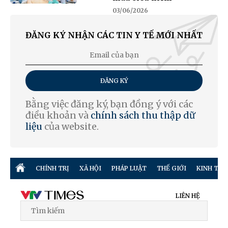
03/06/2026
ĐĂNG KÝ NHẬN CÁC TIN Y TẾ MỚI NHẤT
ĐĂNG KÝ
Bằng việc đăng ký, bạn đồng ý với các
điều khoản và
chính sách thu thập dữ
liệu
của website.
CHÍNH TRỊ
XÃ HỘI
PHÁP LUẬT
THẾ GIỚI
KINH TẾ
LIÊN HỆ