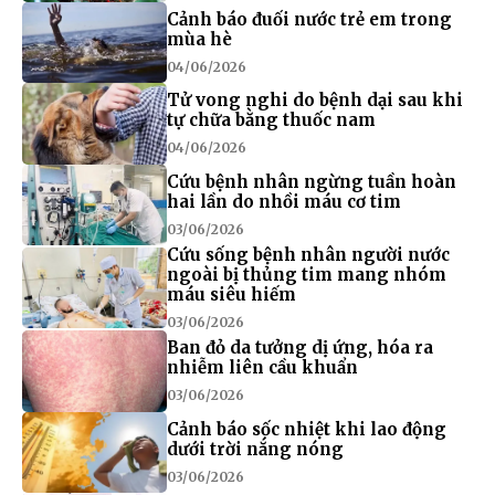
Cảnh báo đuối nước trẻ em trong
mùa hè
04/06/2026
Tử vong nghi do bệnh dại sau khi
tự chữa bằng thuốc nam
04/06/2026
Cứu bệnh nhân ngừng tuần hoàn
hai lần do nhồi máu cơ tim
03/06/2026
Cứu sống bệnh nhân người nước
ngoài bị thủng tim mang nhóm
máu siêu hiếm
03/06/2026
Ban đỏ da tưởng dị ứng, hóa ra
nhiễm liên cầu khuẩn
03/06/2026
Cảnh báo sốc nhiệt khi lao động
dưới trời nắng nóng
03/06/2026