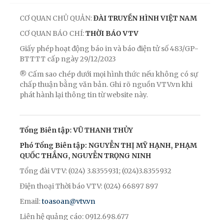
CƠ QUAN CHỦ QUẢN:
ĐÀI TRUYỀN HÌNH VIỆT NAM
CƠ QUAN BÁO CHÍ:
THỜI BÁO VTV
Giấy phép hoạt động báo in và báo điện tử số 483/GP-
BTTTT cấp ngày 29/12/2023
® Cấm sao chép dưới mọi hình thức nếu không có sự
chấp thuận bằng văn bản. Ghi rõ nguồn VTV.vn khi
phát hành lại thông tin từ website này.
Tổng Biên tập: VŨ THANH THỦY
Phó Tổng Biên tập: NGUYỄN THỊ MỸ HẠNH, PHẠM
QUỐC THẮNG, NGUYỄN TRỌNG NINH
Tổng đài VTV: (024) 3.8355931; (024)3.8355932
Điện thoại Thời báo VTV: (024) 66897 897
Email:
toasoan@vtv.vn
Liên hệ quảng cáo: 0912.698.677