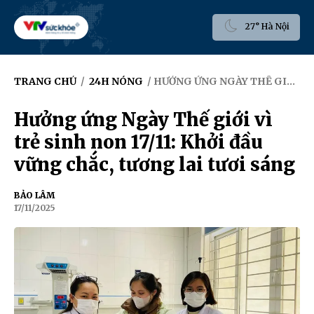
27° Hà Nội
TRANG CHỦ
/
24H NÓNG
/ HƯỞNG ỨNG NGÀY THẾ GIỚI VÌ TRẺ SINH NON 17/11: KHỞI ĐẦU VỮNG CHẮC, TƯƠNG LAI TƯƠI SÁNG
Hưởng ứng Ngày Thế giới vì
trẻ sinh non 17/11: Khởi đầu
vững chắc, tương lai tươi sáng
BẢO LÂM
17/11/2025