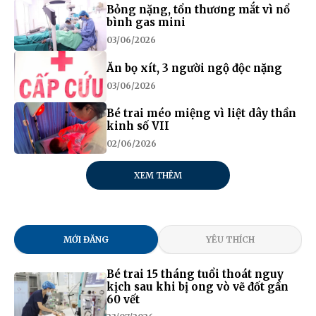
Bỏng nặng, tổn thương mắt vì nổ
bình gas mini
03/06/2026
Ăn bọ xít, 3 người ngộ độc nặng
03/06/2026
Bé trai méo miệng vì liệt dây thần
kinh số VII
02/06/2026
XEM THÊM
MỚI ĐĂNG
YÊU THÍCH
Bé trai 15 tháng tuổi thoát nguy
kịch sau khi bị ong vò vẽ đốt gần
60 vết