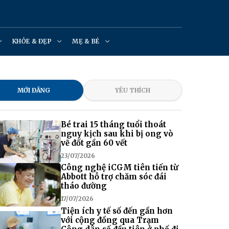
KHỎE & ĐẸP
MẸ & BÉ
MỚI ĐĂNG
YÊU THÍCH
Bé trai 15 tháng tuổi thoát
nguy kịch sau khi bị ong vò
vẽ đốt gần 60 vết
23/07/2026
Công nghệ iCGM tiên tiến từ
Abbott hỗ trợ chăm sóc đái
tháo đường
17/07/2026
Tiện ích y tế số đến gần hơn
với cộng đồng qua Trạm