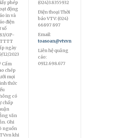
iấy phép
(024)3.8355932
oạt động
Điện thoại Thời
áo in và
báo VTV: (024)
áo điện
66897 897
ử số
Email:
83/GP-
toasoan@vtv.vn
TTTT
ấp ngày
Liên hệ quảng
9/12/2023
cáo:
0912.698.677
 Cấm
ao chép
ưới mọi
ình thức
ếu
hông có
ự chấp
huận
ằng văn
ản. Ghi
õ nguồn
TV.vn khi