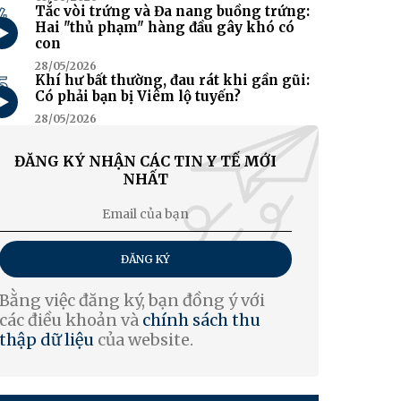
4
Tắc vòi trứng và Đa nang buồng trứng:
Hai "thủ phạm" hàng đầu gây khó có
con
28/05/2026
5
Khí hư bất thường, đau rát khi gần gũi:
Có phải bạn bị Viêm lộ tuyến?
28/05/2026
ĐĂNG KÝ NHẬN CÁC TIN Y TẾ MỚI
NHẤT
ĐĂNG KÝ
Bằng việc đăng ký, bạn đồng ý với
các điều khoản và
chính sách thu
thập dữ liệu
của website.