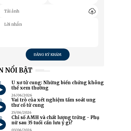
ĐĂNG KÝ KHÁM
N NỔI BẬT
1
U xơ tử cung: Những biến chứng không
thể xem thường
26/06/2026
2
Vai trò của xét nghiệm tầm soát ung
thư cổ tử cung
25/06/2026
3
Chỉ số AMH và chất lượng trứng - Phụ
nữ sau 35 tuổi cần lưu ý gì?
03/06/2026