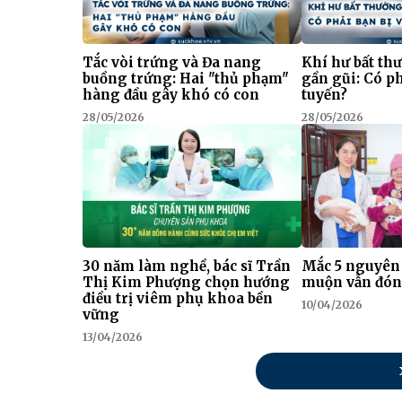
Tắc vòi trứng và Đa nang
Khí hư bất thư
buồng trứng: Hai "thủ phạm"
gần gũi: Có ph
hàng đầu gây khó có con
tuyến?
28/05/2026
28/05/2026
30 năm làm nghề, bác sĩ Trần
Mắc 5 nguyên
Thị Kim Phượng chọn hướng
muộn vẫn đón
điều trị viêm phụ khoa bền
10/04/2026
vững
13/04/2026