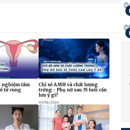
0
0
ét nghiệm tầm
Chỉ số AMH và chất lượng
cổ tử cung
trứng - Phụ nữ sau 35 tuổi cần
lưu ý gì?
03/06/2026