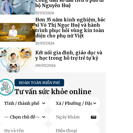
Công dân số đầu tiên ở phố đi
bộ Nguyễn Huệ
17/07/2026
Hơn 35 năm kinh nghiệm, bác
sĩ Võ Thị Ngọc Huệ và hành
trình phục hồi vùng kín toàn
diện cho phụ nữ Việt
15/07/2026
Kết nối gia đình, giáo dục và
y học trong hỗ trợ trẻ tự kỷ
09/07/2026
HOÀN TOÀN MIỄN PHÍ
Tư vấn sức khỏe online