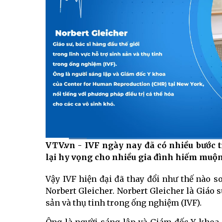
VTV.vn - IVF ngày nay đã có nhiều bước t
Current
0:07
/
Duration
1:52
lại hy vọng cho nhiều gia đình hiếm muộn
Time
Vậy IVF hiện đại đã thay đổi như thế nào so
Norbert Gleicher.
Norbert Gleicher là Giáo s
sản và thụ tinh trong ống nghiệm (IVF).