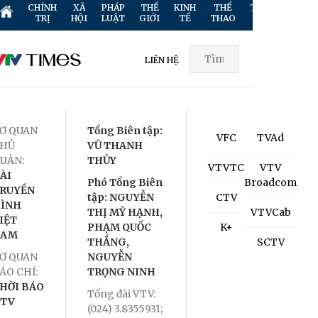
CHÍNH
XÃ
PHÁP
THẾ
KINH
THỂ
TRUYỀN
GIẢ
TRỊ
HỘI
LUẬT
GIỚI
TẾ
THAO
HÌNH
TR
LIÊN HỆ
Ơ QUAN
Tổng Biên tập:
VFC
TVAd
HỦ
VŨ THANH
UẢN:
THỦY
VTVTC
VTV
ÀI
Phó Tổng Biên
Broadcom
RUYỀN
tập: NGUYỄN
CTV
ÌNH
THỊ MỸ HẠNH,
VTVCab
IỆT
PHẠM QUỐC
K+
NAM
THẮNG,
SCTV
Ơ QUAN
NGUYỄN
ÁO CHÍ:
TRỌNG NINH
HỜI BÁO
Tổng đài VTV:
TV
(024) 3.8355931;