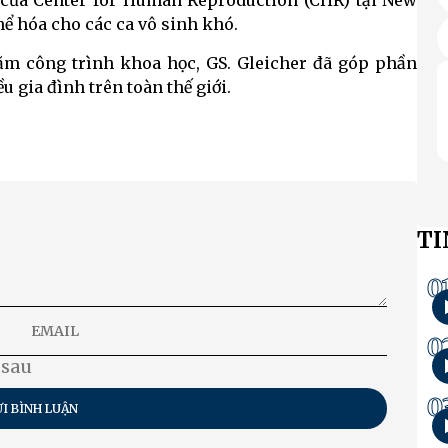
 của Center for Human Reproduction (CHR) tại New
thể hóa cho các ca vô sinh khó.
m công trình khoa học, GS. Gleicher đã góp phần
 gia đình trên toàn thế giới.
TI
0
0
 sau
0
I BÌNH LUẬN