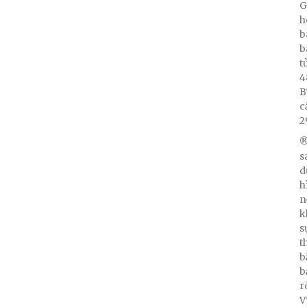
G
h
b
b
t
4
B
c
2
®
s
d
h
n
k
s
t
b
b
r
V