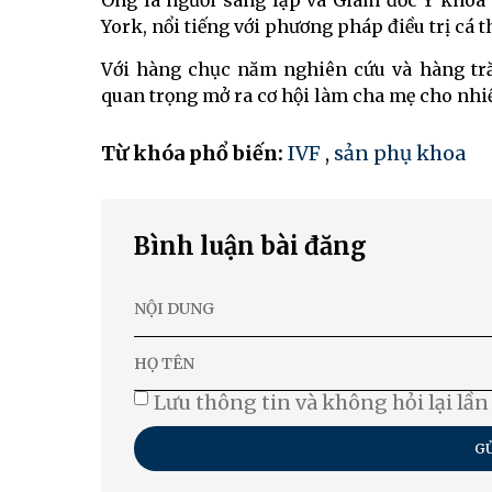
Ông là người sáng lập và Giám đốc Y khoa
York, nổi tiếng với phương pháp điều trị cá 
Với hàng chục năm nghiên cứu và hàng tră
quan trọng mở ra cơ hội làm cha mẹ cho nhiều
Từ khóa phổ biến:
IVF
,
sản phụ khoa
Bình luận bài đăng
Lưu thông tin và không hỏi lại lần
GỬ