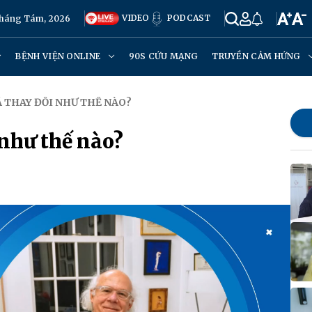
VIDEO
PODCAST
Tháng Tám, 2026
BỆNH VIỆN ONLINE
90S CỨU MẠNG
TRUYỀN CẢM HỨNG
Ã THAY ĐỔI NHƯ THẾ NÀO?
 như thế nào?