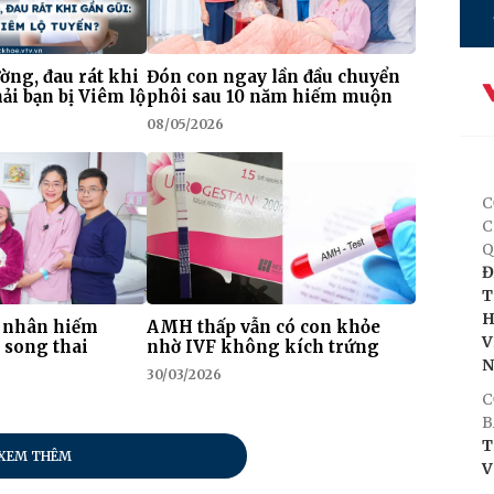
ờng, đau rát khi
Đón con ngay lần đầu chuyển
ải bạn bị Viêm lộ
phôi sau 10 năm hiếm muộn
08/05/2026
C
C
Q
Đ
T
H
 nhân hiếm
AMH thấp vẫn có con khỏe
V
 song thai
nhờ IVF không kích trứng
30/03/2026
C
B
T
XEM THÊM
V