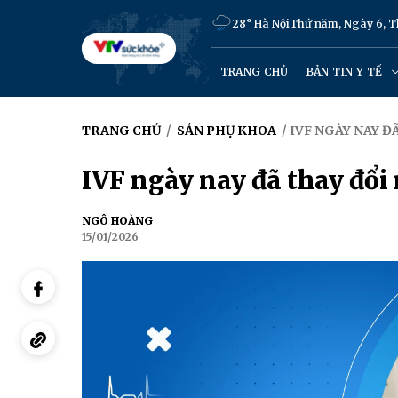
28° Hà Nội
Thứ năm, Ngày 6, 
TRANG CHỦ
BẢN TIN Y TẾ
TRANG CHỦ
/
SẢN PHỤ KHOA
/ IVF NGÀY NAY Đ
IVF ngày nay đã thay đổi
NGÔ HOÀNG
15/01/2026