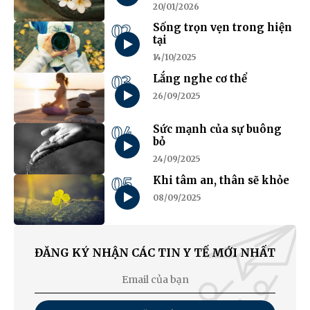
20/01/2026
02
Sống trọn vẹn trong hiện
tại
14/10/2025
03
Lắng nghe cơ thể
26/09/2025
04
Sức mạnh của sự buông
bỏ
24/09/2025
05
Khi tâm an, thân sẽ khỏe
08/09/2025
ĐĂNG KÝ NHẬN CÁC TIN Y TẾ MỚI NHẤT