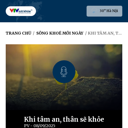
30° Hà Nội
TRANG CHỦ
/
SỐNG KHOẺ MỖI NGÀY
/ KHI TÂM AN, THÂN SẼ KHỎE
Khi tâm an, thân sẽ khỏe
PV - 08/09/2025