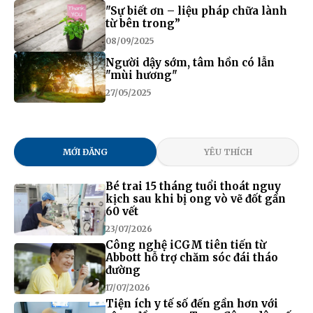
"Sự biết ơn – liệu pháp chữa lành
từ bên trong”
08/09/2025
Người dậy sớm, tâm hồn có lẫn
"mùi hương"
27/05/2025
MỚI ĐĂNG
YÊU THÍCH
Bé trai 15 tháng tuổi thoát nguy
kịch sau khi bị ong vò vẽ đốt gần
60 vết
23/07/2026
Công nghệ iCGM tiên tiến từ
Abbott hỗ trợ chăm sóc đái tháo
đường
17/07/2026
Tiện ích y tế số đến gần hơn với