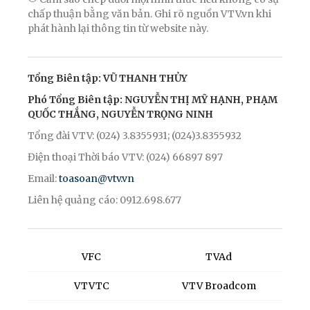
chấp thuận bằng văn bản. Ghi rõ nguồn VTV.vn khi
phát hành lại thông tin từ website này.
Tổng Biên tập: VŨ THANH THỦY
Phó Tổng Biên tập: NGUYỄN THỊ MỸ HẠNH, PHẠM
QUỐC THẮNG, NGUYỄN TRỌNG NINH
Tổng đài VTV: (024) 3.8355931; (024)3.8355932
Điện thoại Thời báo VTV: (024) 66897 897
Email:
toasoan@vtv.vn
Liên hệ quảng cáo: 0912.698.677
VFC
TVAd
VTVTC
VTV Broadcom