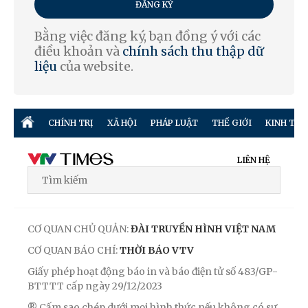
ĐĂNG KÝ
Bằng việc đăng ký, bạn đồng ý với các
điều khoản và
chính sách thu thập dữ
liệu
của website.
CHÍNH TRỊ
XÃ HỘI
PHÁP LUẬT
THẾ GIỚI
KINH TẾ
LIÊN HỆ
CƠ QUAN CHỦ QUẢN:
ĐÀI TRUYỀN HÌNH VIỆT NAM
CƠ QUAN BÁO CHÍ:
THỜI BÁO VTV
Giấy phép hoạt động báo in và báo điện tử số 483/GP-
BTTTT cấp ngày 29/12/2023
® Cấm sao chép dưới mọi hình thức nếu không có sự