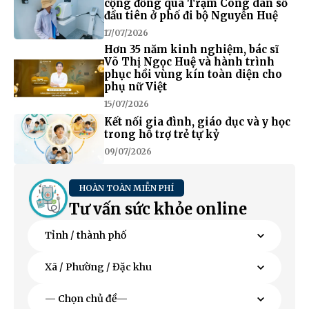
cộng đồng qua Trạm Công dân số
đầu tiên ở phố đi bộ Nguyễn Huệ
17/07/2026
Hơn 35 năm kinh nghiệm, bác sĩ
Võ Thị Ngọc Huệ và hành trình
phục hồi vùng kín toàn diện cho
phụ nữ Việt
15/07/2026
Kết nối gia đình, giáo dục và y học
trong hỗ trợ trẻ tự kỷ
09/07/2026
HOÀN TOÀN MIỄN PHÍ
Tư vấn sức khỏe online