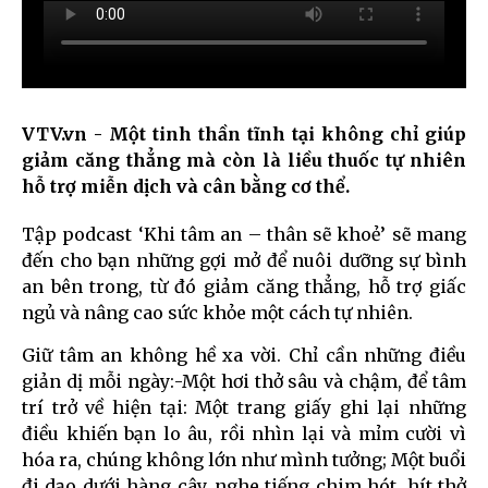
VTV.vn - Một tinh thần tĩnh tại không chỉ giúp
giảm căng thẳng mà còn là liều thuốc tự nhiên
hỗ trợ miễn dịch và cân bằng cơ thể.
Tập podcast ‘Khi tâm an – thân sẽ khoẻ’ sẽ mang
đến cho bạn những gợi mở để nuôi dưỡng sự bình
an bên trong, từ đó giảm căng thẳng, hỗ trợ giấc
ngủ và nâng cao sức khỏe một cách tự nhiên.
Giữ tâm an không hề xa vời. Chỉ cần những điều
giản dị mỗi ngày:-Một hơi thở sâu và chậm, để tâm
trí trở về hiện tại: Một trang giấy ghi lại những
điều khiến bạn lo âu, rồi nhìn lại và mỉm cười vì
hóa ra, chúng không lớn như mình tưởng; Một buổi
đi dạo dưới hàng cây, nghe tiếng chim hót, hít thở