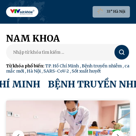
33° Hà Nội
NAM KHOA
Tìm
kiếm
Từ khóa phổ biến:
TP. Hồ Chí Minh
,
Bệnh truyền nhiễm
,
ca
mắc mới
,
Hà Nội
,
SARS-CoV-2
,
Sốt xuất huyết
CHÍ MINH
BỆNH TRUYỀN NH