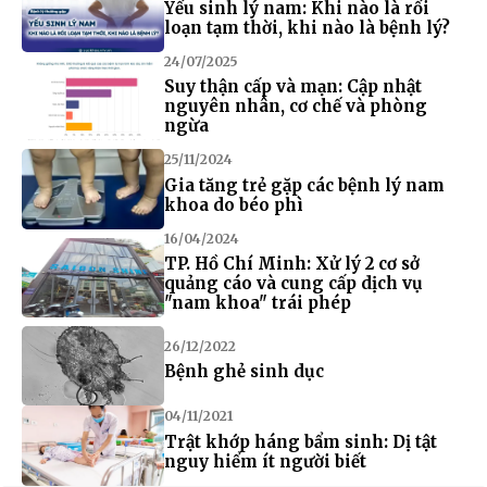
Yếu sinh lý nam: Khi nào là rối
loạn tạm thời, khi nào là bệnh lý?
24/07/2025
Suy thận cấp và mạn: Cập nhật
nguyên nhân, cơ chế và phòng
ngừa
25/11/2024
Gia tăng trẻ gặp các bệnh lý nam
khoa do béo phì
16/04/2024
TP. Hồ Chí Minh: Xử lý 2 cơ sở
quảng cáo và cung cấp dịch vụ
"nam khoa" trái phép
26/12/2022
Bệnh ghẻ sinh dục
04/11/2021
Trật khớp háng bẩm sinh: Dị tật
nguy hiểm ít người biết