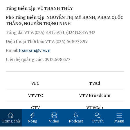
Tổng Biên tập: VŨ THANH THỦY
Phó Tổng Biên tập: NGUYỄN THỊ MỸ HẠNH, PHẠM QUỐC
THẮNG, NGUYỄN TRỌNG NINH
Tổng đài VTV: (024) 3.8355931; (024)3.8355932
Điện thoại Thời báo VTV: (024) 66897 897
Email:
toasoan@vtv.vn
Liên hệ quảng cáo: 0912.698.677
VFC
TVAd
VTVTC
VTV Broadcom
CTV
VTVCab
K+
SCTV
Trang chủ
Nóng
Video
Podcast
Tư vấn
Menu