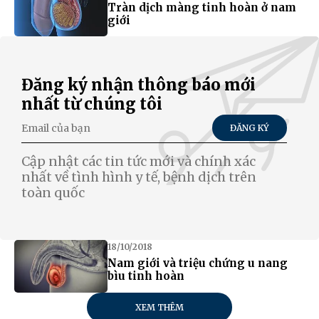
Tràn dịch màng tinh hoàn ở nam
giới
Đăng ký nhận thông báo mới
nhất từ chúng tôi
ĐĂNG KÝ
Cập nhật các tin tức mới và chính xác
nhất về tình hình y tế, bệnh dịch trên
toàn quốc
18/10/2018
Nam giới và triệu chứng u nang
bìu tinh hoàn
XEM THÊM