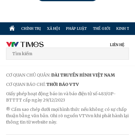
CHÍNH TRỊ
XÃ HỘI
PHÁP LUẬT
THẾ GIỚI
KINH TẾ
LIÊN HỆ
CƠ QUAN CHỦ QUẢN:
ĐÀI TRUYỀN HÌNH VIỆT NAM
CƠ QUAN BÁO CHÍ:
THỜI BÁO VTV
Giấy phép hoạt động báo in và báo điện tử số 483/GP-
BTTTT cấp ngày 29/12/2023
® Cấm sao chép dưới mọi hình thức nếu không có sự chấp
thuận bằng văn bản. Ghi rõ nguồn VTV.vn khi phát hành lại
thông tin từ website này.