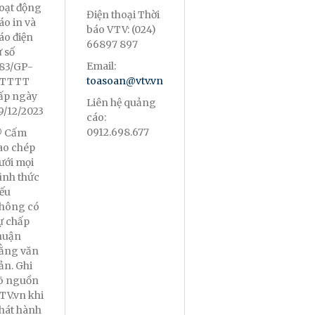
oạt động
Điện thoại Thời
áo in và
báo VTV: (024)
áo điện
66897 897
ử số
Email:
83/GP-
toasoan@vtv.vn
TTTT
ấp ngày
Liên hệ quảng
9/12/2023
cáo:
0912.698.677
 Cấm
ao chép
ưới mọi
ình thức
ếu
hông có
ự chấp
huận
ằng văn
ản. Ghi
õ nguồn
TV.vn khi
hát hành