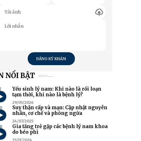
ĐĂNG KÝ KHÁM
N NỔI BẬT
1
Yếu sinh lý nam: Khi nào là rối loạn
tạm thời, khi nào là bệnh lý?
29/05/2026
2
Suy thận cấp và mạn: Cập nhật nguyên
nhân, cơ chế và phòng ngừa
24/07/2025
3
Gia tăng trẻ gặp các bệnh lý nam khoa
do béo phì
25/11/2024