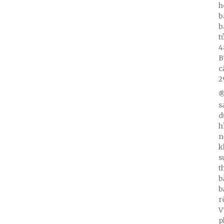
h
b
b
t
4
B
c
2
®
s
d
h
n
k
s
t
b
b
r
V
p