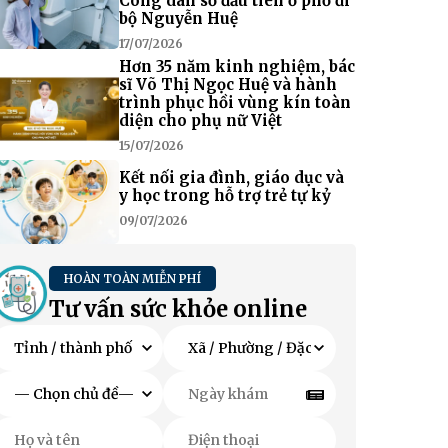
Công dân số đầu tiên ở phố đi
bộ Nguyễn Huệ
17/07/2026
Hơn 35 năm kinh nghiệm, bác
sĩ Võ Thị Ngọc Huệ và hành
trình phục hồi vùng kín toàn
diện cho phụ nữ Việt
15/07/2026
Kết nối gia đình, giáo dục và
y học trong hỗ trợ trẻ tự kỷ
09/07/2026
HOÀN TOÀN MIỄN PHÍ
Tư vấn sức khỏe online