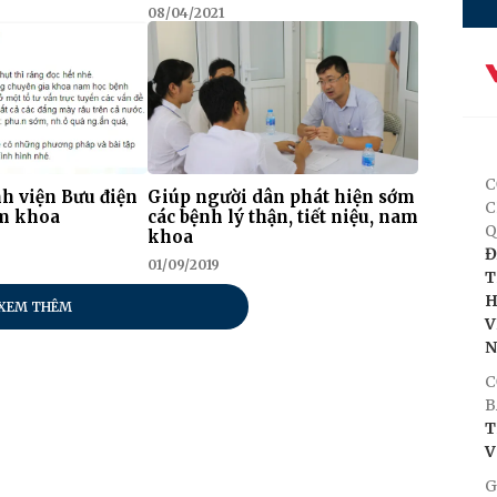
08/04/2021
C
h viện Bưu điện
Giúp người dân phát hiện sớm
C
m khoa
các bệnh lý thận, tiết niệu, nam
Q
khoa
Đ
01/09/2019
T
H
XEM THÊM
V
C
B
T
V
G