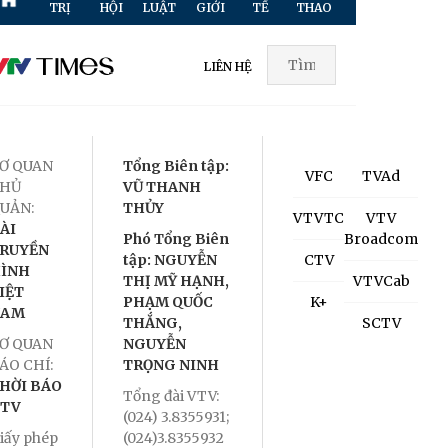
TRỊ
HỘI
LUẬT
GIỚI
TẾ
THAO
HÌNH
TR
LIÊN HỆ
Ơ QUAN
Tổng Biên tập:
VFC
TVAd
HỦ
VŨ THANH
UẢN:
THỦY
VTVTC
VTV
ÀI
Phó Tổng Biên
Broadcom
RUYỀN
tập: NGUYỄN
CTV
ÌNH
THỊ MỸ HẠNH,
VTVCab
IỆT
PHẠM QUỐC
K+
NAM
THẮNG,
SCTV
Ơ QUAN
NGUYỄN
ÁO CHÍ:
TRỌNG NINH
HỜI BÁO
Tổng đài VTV:
TV
(024) 3.8355931;
iấy phép
(024)3.8355932