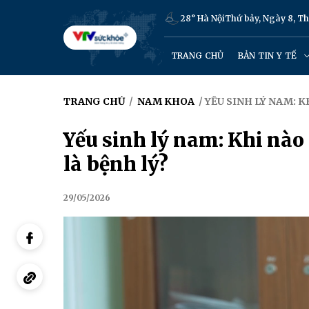
28° Hà Nội
Thứ bảy, Ngày 8, T
TRANG CHỦ
BẢN TIN Y TẾ
TRANG CHỦ
/
NAM KHOA
/ YẾU SINH LÝ NAM: K
Yếu sinh lý nam: Khi nào 
là bệnh lý?
29/05/2026