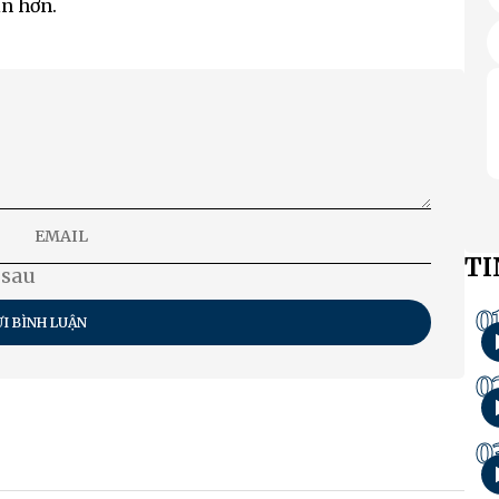
in hơn.
TI
 sau
0
I BÌNH LUẬN
0
0