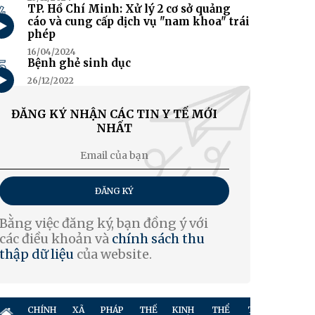
4
TP. Hồ Chí Minh: Xử lý 2 cơ sở quảng
cáo và cung cấp dịch vụ "nam khoa" trái
phép
16/04/2024
5
Bệnh ghẻ sinh dục
26/12/2022
ĐĂNG KÝ NHẬN CÁC TIN Y TẾ MỚI
NHẤT
ĐĂNG KÝ
Bằng việc đăng ký, bạn đồng ý với
các điều khoản và
chính sách thu
thập dữ liệu
của website.
CHÍNH
XÃ
PHÁP
THẾ
KINH
THỂ
TRUYỀN
GIẢ