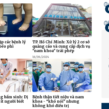
0
0
ặp các bệnh lý
TP. Hồ Chí Minh: Xử lý 2 cơ sở
béo phì
quảng cáo và cung cấp dịch vụ
"nam khoa" trái phép
16/04/2024
g bẩm sinh: Dị
Bệnh thận tiết niệu và nam
ít người biết
khoa - “khó nói” nhưng
không khó điều trị