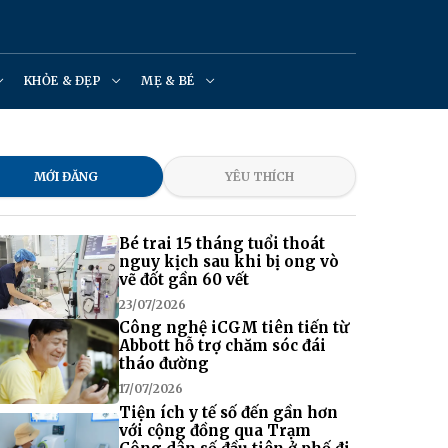
KHỎE & ĐẸP
MẸ & BÉ
MỚI ĐĂNG
YÊU THÍCH
Bé trai 15 tháng tuổi thoát
nguy kịch sau khi bị ong vò
vẽ đốt gần 60 vết
23/07/2026
Công nghệ iCGM tiên tiến từ
Abbott hỗ trợ chăm sóc đái
tháo đường
17/07/2026
Tiện ích y tế số đến gần hơn
với cộng đồng qua Trạm