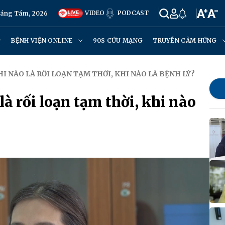
VIDEO
PODCAST
háng Tám, 2026
BỆNH VIỆN ONLINE
90S CỨU MẠNG
TRUYỀN CẢM HỨNG
HI NÀO LÀ RỐI LOẠN TẠM THỜI, KHI NÀO LÀ BỆNH LÝ?
là rối loạn tạm thời, khi nào