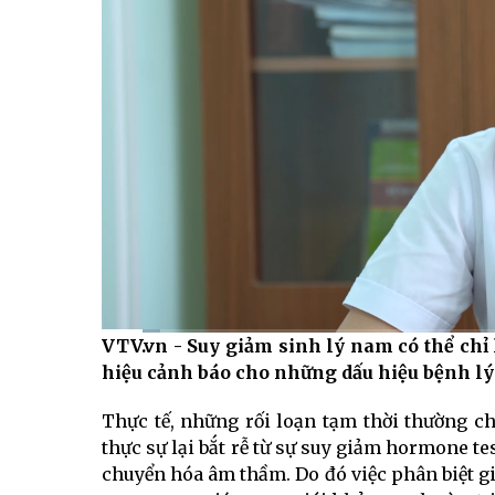
VTV.vn - Suy giảm sinh lý nam có thể chỉ 
Current
0:09
/
Duration
2:56
hiệu cảnh báo cho những dấu hiệu bệnh lý 
Time
Thực tế, những rối loạn tạm thời thường ch
thực sự lại bắt rễ từ sự suy giảm hormone 
chuyển hóa âm thầm. Do đó việc phân biệt giữ