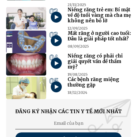
21/11/2025
02
Niềng răng trẻ em: Bí mật
về độ tuổi vàng mà cha mẹ
không nên bỏ lỡ
12/09/2025
03
Mất răng ở người cao tuổi:
Đâu là giải pháp tốt nhất?
08/09/2025
04
Niềng răng có phải chỉ
giải quyết vấn đề thẩm
mỹ?
19/08/2025
05
Các bệnh răng miệng
thường gặp
18/12/2024
ĐĂNG KÝ NHẬN CÁC TIN Y TẾ MỚI NHẤT