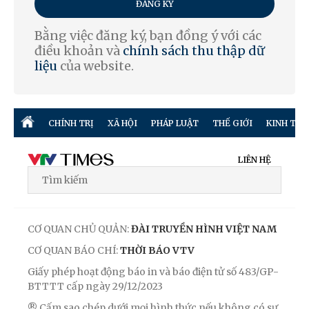
ĐĂNG KÝ
Bằng việc đăng ký, bạn đồng ý với các
điều khoản và
chính sách thu thập dữ
liệu
của website.
CHÍNH TRỊ
XÃ HỘI
PHÁP LUẬT
THẾ GIỚI
KINH TẾ
LIÊN HỆ
CƠ QUAN CHỦ QUẢN:
ĐÀI TRUYỀN HÌNH VIỆT NAM
CƠ QUAN BÁO CHÍ:
THỜI BÁO VTV
Giấy phép hoạt động báo in và báo điện tử số 483/GP-
BTTTT cấp ngày 29/12/2023
® Cấm sao chép dưới mọi hình thức nếu không có sự