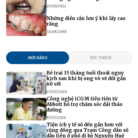
25/10/2022
Những điều cần lưu ý khi lấy cao
răng
31/08/2018
MỚI ĐĂNG
YÊU THÍCH
Bé trai 15 tháng tuổi thoát nguy
kịch sau khi bị ong vò vẽ đốt gần
60 vết
23/07/2026
Công nghệ iCGM tiên tiến từ
Abbott hỗ trợ chăm sóc đái tháo
đường
17/07/2026
Tiện ích y tế số đến gần hơn với
cộng đồng qua Trạm Công dân số
đầu tiên ở phố đi bộ Nguyễn Huệ