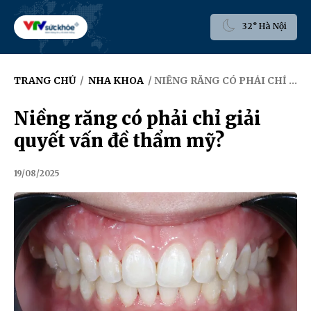
32° Hà Nội
TRANG CHỦ
/
NHA KHOA
/ NIỀNG RĂNG CÓ PHẢI CHỈ GIẢI QUYẾT VẤN ĐỀ THẨM MỸ?
Niềng răng có phải chỉ giải
quyết vấn đề thẩm mỹ?
19/08/2025