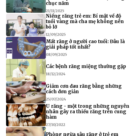
chục năm
21/11/2025
Niềng răng trẻ em: Bí mật về độ
tuổi vàng mà cha mẹ không nên
bỏ lỡ
12/09/2025
Mất răng ở người cao tuổi: Đâu là
giải pháp tốt nhất?
08/09/2025
Các bệnh răng miệng thường gặp
18/12/2024
Giảm cơn đau răng bằng những
cách đơn giản
25/07/2024
U răng - một trong những nguyên
nhân gây ra thiếu răng trên cung
hàm
27/10/2022
Phòng ngừa sâu răng ở trẻ em