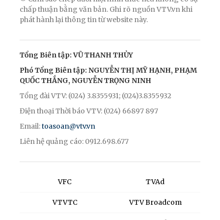
chấp thuận bằng văn bản. Ghi rõ nguồn VTV.vn khi
phát hành lại thông tin từ website này.
Tổng Biên tập: VŨ THANH THỦY
Phó Tổng Biên tập: NGUYỄN THỊ MỸ HẠNH, PHẠM
QUỐC THẮNG, NGUYỄN TRỌNG NINH
Tổng đài VTV: (024) 3.8355931; (024)3.8355932
Điện thoại Thời báo VTV: (024) 66897 897
Email:
toasoan@vtv.vn
Liên hệ quảng cáo: 0912.698.677
VFC
TVAd
VTVTC
VTV Broadcom