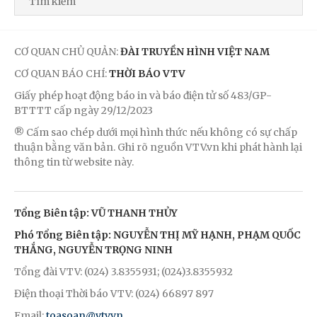
CƠ QUAN CHỦ QUẢN:
ĐÀI TRUYỀN HÌNH VIỆT NAM
CƠ QUAN BÁO CHÍ:
THỜI BÁO VTV
Giấy phép hoạt động báo in và báo điện tử số 483/GP-
BTTTT cấp ngày 29/12/2023
® Cấm sao chép dưới mọi hình thức nếu không có sự chấp
thuận bằng văn bản. Ghi rõ nguồn VTV.vn khi phát hành lại
thông tin từ website này.
Tổng Biên tập: VŨ THANH THỦY
Phó Tổng Biên tập: NGUYỄN THỊ MỸ HẠNH, PHẠM QUỐC
THẮNG, NGUYỄN TRỌNG NINH
Tổng đài VTV: (024) 3.8355931; (024)3.8355932
Điện thoại Thời báo VTV: (024) 66897 897
Email:
toasoan@vtv.vn