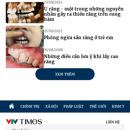
27/10/2022
U răng - một trong những nguyên
nhân gây ra thiếu răng trên cung
hàm
25/10/2022
Phòng ngừa sâu răng ở trẻ em
31/08/2018
Những điều cần lưu ý khi lấy cao
răng
XEM THÊM
CHÍNH TRỊ
XÃ HỘI
PHÁP LUẬT
THẾ GIỚI
KINH TẾ
LIÊN HỆ