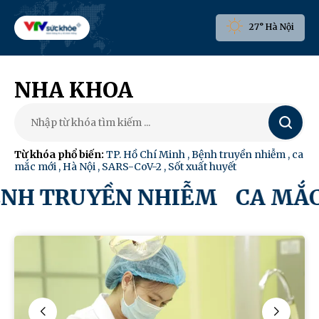
27° Hà Nội
NHA KHOA
Tìm
kiếm
Từ khóa phổ biến:
TP. Hồ Chí Minh
,
Bệnh truyền nhiễm
,
ca
mắc mới
,
Hà Nội
,
SARS-CoV-2
,
Sốt xuất huyết
NH TRUYỀN NHIỄM
CA MẮC