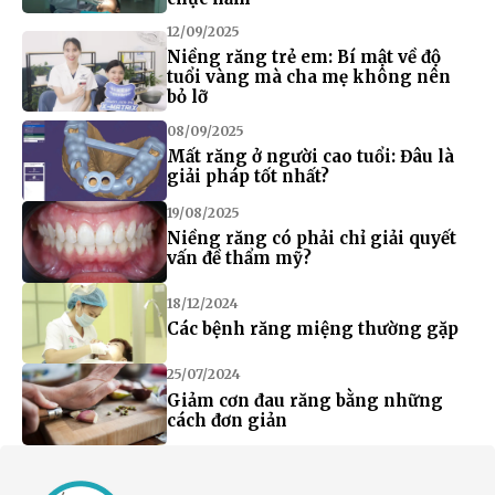
12/09/2025
Niềng răng trẻ em: Bí mật về độ
tuổi vàng mà cha mẹ không nên
bỏ lỡ
08/09/2025
Mất răng ở người cao tuổi: Đâu là
giải pháp tốt nhất?
19/08/2025
Niềng răng có phải chỉ giải quyết
vấn đề thẩm mỹ?
18/12/2024
Các bệnh răng miệng thường gặp
25/07/2024
Giảm cơn đau răng bằng những
cách đơn giản