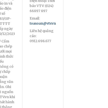
Điện thoại Thời
áo in và
báo VTV: (024)
áo điện
66897 897
ử số
Email:
83/GP-
toasoan@vtv.vn
TTTT
ấp ngày
Liên hệ quảng
9/12/2023
cáo:
0912.698.677
 Cấm
ao chép
ưới mọi
ình thức
ếu
hông có
ự chấp
huận
ằng văn
ản. Ghi
õ nguồn
TV.vn khi
hát hành
ại thông