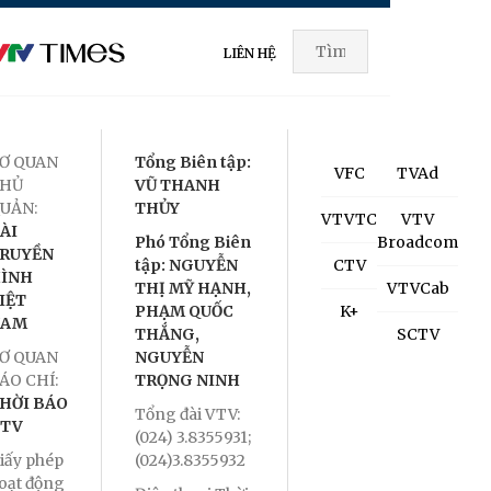
LIÊN HỆ
Ơ QUAN
Tổng Biên tập:
VFC
TVAd
HỦ
VŨ THANH
UẢN:
THỦY
VTVTC
VTV
ÀI
Phó Tổng Biên
Broadcom
RUYỀN
tập: NGUYỄN
CTV
ÌNH
THỊ MỸ HẠNH,
VTVCab
IỆT
PHẠM QUỐC
K+
NAM
THẮNG,
SCTV
Ơ QUAN
NGUYỄN
ÁO CHÍ:
TRỌNG NINH
HỜI BÁO
Tổng đài VTV:
TV
(024) 3.8355931;
iấy phép
(024)3.8355932
oạt động