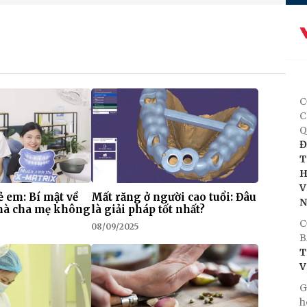
C
C
Q
Đ
T
H
V
ẻ em: Bí mật về
Mất răng ở người cao tuổi: Đâu
 mà cha mẹ không
là giải pháp tốt nhất?
C
08/09/2025
B
T
V
G
h