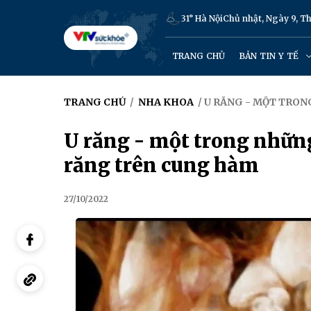
31° Hà Nội
Chủ nhật, Ngày 9, 
TRANG CHỦ
BẢN TIN Y TẾ
TRANG CHỦ
/
NHA KHOA
/ U RĂNG - MỘT TRO
U răng - một trong nhữn
răng trên cung hàm
27/10/2022