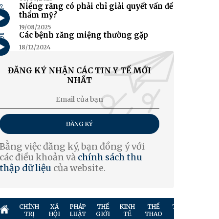
4
Niềng răng có phải chỉ giải quyết vấn đề
thẩm mỹ?
19/08/2025
5
Các bệnh răng miệng thường gặp
18/12/2024
ĐĂNG KÝ NHẬN CÁC TIN Y TẾ MỚI
NHẤT
ĐĂNG KÝ
Bằng việc đăng ký, bạn đồng ý với
các điều khoản và
chính sách thu
thập dữ liệu
của website.
CHÍNH
XÃ
PHÁP
THẾ
KINH
THỂ
TRUYỀN
GIẢ
TRỊ
HỘI
LUẬT
GIỚI
TẾ
THAO
HÌNH
TR