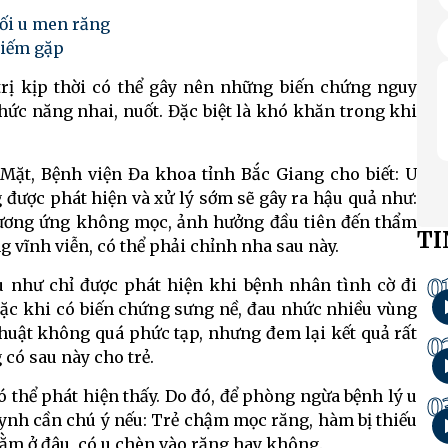
ối u men răng
hiếm gặp
rị kịp thời có thể gây nên những biến chứng nguy
hức năng nhai, nuốt. Đặc biệt là khó khăn trong khi
ặt, Bệnh viện Đa khoa tỉnh Bắc Giang cho biết: U
 được phát hiện và xử lý sớm sẽ gây ra hậu quả như:
 tương ứng không mọc, ảnh hưởng đầu tiên đến thẩm
TI
ng vĩnh viễn, có thể phải chỉnh nha sau này.
0
u như chỉ được phát hiện khi bệnh nhân tình cờ đi
ặc khi có biến chứng sưng nề, đau nhức nhiều vùng
thuật không quá phức tạp, nhưng đem lại kết quả rất
0
 có sau này cho trẻ.
thể phát hiện thấy. Do đó, để phòng ngừa bệnh lý u
0
ynh cần chú ý nếu: Trẻ chậm mọc răng, hàm bị thiếu
nằm ở đâu, có u chèn vào răng hay không.