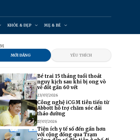
KHỎE & ĐẸP
MẸ & BÉ
ÀM
MỚI ĐĂNG
YÊU THÍCH
Bé trai 15 tháng tuổi thoát
nguy kịch sau khi bị ong vò
vẽ đốt gần 60 vết
23/07/2026
Công nghệ iCGM tiên tiến từ
Abbott hỗ trợ chăm sóc đái
tháo đường
17/07/2026
Tiện ích y tế số đến gần hơn
với cộng đồng qua Trạm