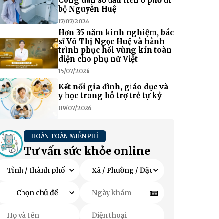
Công dân số đầu tiên ở phố đi
bộ Nguyễn Huệ
17/07/2026
Hơn 35 năm kinh nghiệm, bác
sĩ Võ Thị Ngọc Huệ và hành
trình phục hồi vùng kín toàn
diện cho phụ nữ Việt
15/07/2026
Kết nối gia đình, giáo dục và
y học trong hỗ trợ trẻ tự kỷ
09/07/2026
HOÀN TOÀN MIỄN PHÍ
Tư vấn sức khỏe online