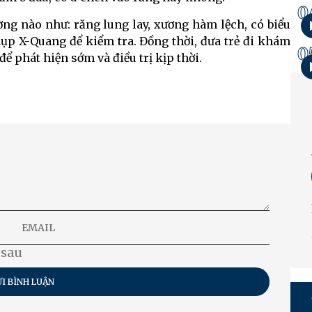
0
ường nào như: răng lung lay, xương hàm lệch, có biểu
hụp X-Quang để kiểm tra. Đồng thời, đưa trẻ đi khám
0
 phát hiện sớm và điều trị kịp thời.
 sau
I BÌNH LUẬN