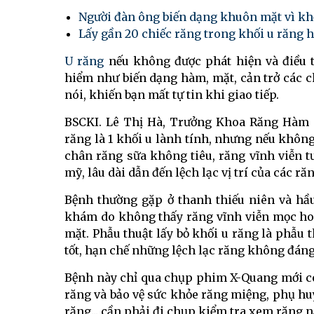
Người đàn ông biến dạng khuôn mặt vì kh
Lấy gần 20 chiếc răng trong khối u răng 
U răng
nếu không được phát hiện và điều t
hiểm như biến dạng hàm, mặt, cản trở các c
nói, khiến bạn mất tự tin khi giao tiếp.
BSCKI. Lê Thị Hà, Trưởng Khoa Răng Hàm M
răng là 1 khối u lành tính, nhưng nếu không
chân răng sữa không tiêu, răng vĩnh viễn
mỹ, lâu dài dẫn đến lệch lạc vị trí của các ră
Bệnh thường gặp ở thanh thiếu niên và hầ
khám do không thấy răng vĩnh viễn mọc ho
mặt. Phẫu thuật lấy bỏ khối u răng là phẫu 
tốt, hạn chế những lệch lạc răng không đáng
Bệnh này chỉ qua chụp phim X-Quang mới có 
răng và bảo vệ sức khỏe răng miệng, phụ hu
răng... cần phải đi chụp kiểm tra xem răng 