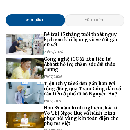
MỚI ĐĂNG
YÊU THÍCH
Bé trai 15 tháng tuổi thoát nguy
kịch sau khi bị ong vò vẽ đốt gần
60 vết
23/07/2026
Công nghệ iCGM tiên tiến từ
Abbott hỗ trợ chăm sóc đái tháo
đường
17/07/2026
Tiện ích y tế số đến gần hơn với
cộng đồng qua Trạm Công dân số
đầu tiên ở phố đi bộ Nguyễn Huệ
17/07/2026
Hơn 35 năm kinh nghiệm, bác sĩ
Võ Thị Ngọc Huệ và hành trình
phục hồi vùng kín toàn diện cho
phụ nữ Việt