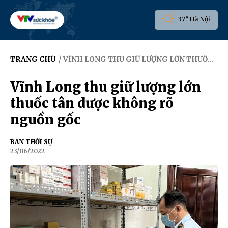
37° Hà Nội
TRANG CHỦ
/ VĨNH LONG THU GIỮ LƯỢNG LỚN THUỐC TÂN DƯỢC KHÔNG RÕ NGUỒN GỐC
Vĩnh Long thu giữ lượng lớn
thuốc tân dược không rõ
nguồn gốc
BAN THỜI SỰ
23/06/2022