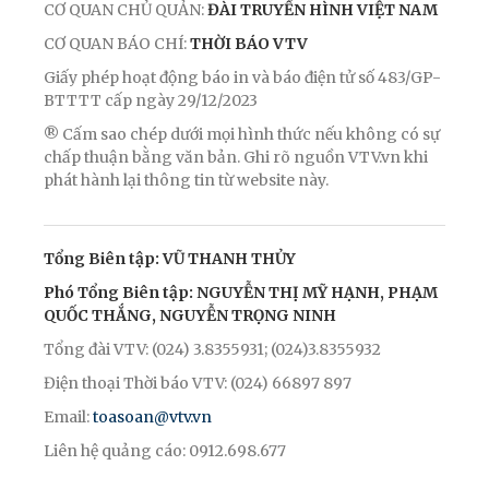
CƠ QUAN CHỦ QUẢN:
ĐÀI TRUYỀN HÌNH VIỆT NAM
CƠ QUAN BÁO CHÍ:
THỜI BÁO VTV
Giấy phép hoạt động báo in và báo điện tử số 483/GP-
BTTTT cấp ngày 29/12/2023
® Cấm sao chép dưới mọi hình thức nếu không có sự
chấp thuận bằng văn bản. Ghi rõ nguồn VTV.vn khi
phát hành lại thông tin từ website này.
Tổng Biên tập: VŨ THANH THỦY
Phó Tổng Biên tập: NGUYỄN THỊ MỸ HẠNH, PHẠM
QUỐC THẮNG, NGUYỄN TRỌNG NINH
Tổng đài VTV: (024) 3.8355931; (024)3.8355932
Điện thoại Thời báo VTV: (024) 66897 897
Email:
toasoan@vtv.vn
Liên hệ quảng cáo: 0912.698.677