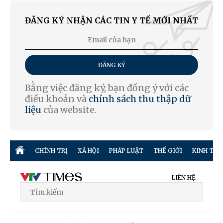
ĐĂNG KÝ NHẬN CÁC TIN Y TẾ MỚI NHẤT
ĐĂNG KÝ
Bằng việc đăng ký, bạn đồng ý với các
điều khoản và
chính sách thu thập dữ
liệu
của website.
CHÍNH TRỊ
XÃ HỘI
PHÁP LUẬT
THẾ GIỚI
KINH TẾ
LIÊN HỆ