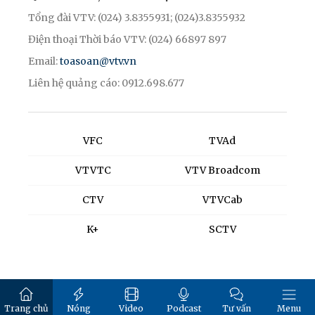
Tổng đài VTV: (024) 3.8355931; (024)3.8355932
Điện thoại Thời báo VTV: (024) 66897 897
Email:
toasoan@vtv.vn
Liên hệ quảng cáo: 0912.698.677
VFC
TVAd
VTVTC
VTV Broadcom
CTV
VTVCab
K+
SCTV
Trang chủ
Nóng
Video
Podcast
Tư vấn
Menu