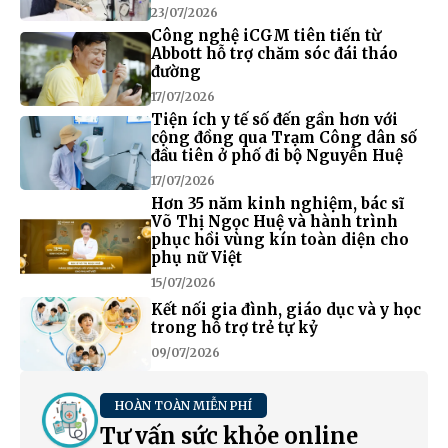
23/07/2026
Công nghệ iCGM tiên tiến từ
Abbott hỗ trợ chăm sóc đái tháo
đường
17/07/2026
Tiện ích y tế số đến gần hơn với
cộng đồng qua Trạm Công dân số
đầu tiên ở phố đi bộ Nguyễn Huệ
17/07/2026
Hơn 35 năm kinh nghiệm, bác sĩ
Võ Thị Ngọc Huệ và hành trình
phục hồi vùng kín toàn diện cho
phụ nữ Việt
15/07/2026
Kết nối gia đình, giáo dục và y học
trong hỗ trợ trẻ tự kỷ
09/07/2026
HOÀN TOÀN MIỄN PHÍ
Tư vấn sức khỏe online