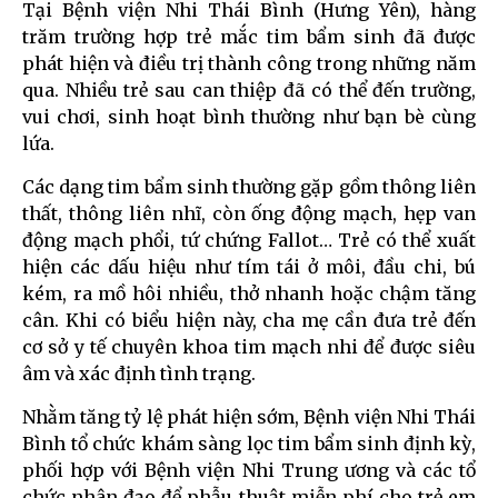
Tại Bệnh viện Nhi Thái Bình (Hưng Yên), hàng
trăm trường hợp trẻ mắc tim bẩm sinh đã được
phát hiện và điều trị thành công trong những năm
qua. Nhiều trẻ sau can thiệp đã có thể đến trường,
vui chơi, sinh hoạt bình thường như bạn bè cùng
lứa.
Các dạng tim bẩm sinh thường gặp gồm thông liên
thất, thông liên nhĩ, còn ống động mạch, hẹp van
động mạch phổi, tứ chứng Fallot… Trẻ có thể xuất
hiện các dấu hiệu như tím tái ở môi, đầu chi, bú
kém, ra mồ hôi nhiều, thở nhanh hoặc chậm tăng
cân. Khi có biểu hiện này, cha mẹ cần đưa trẻ đến
cơ sở y tế chuyên khoa tim mạch nhi để được siêu
âm và xác định tình trạng.
Nhằm tăng tỷ lệ phát hiện sớm, Bệnh viện Nhi Thái
Bình tổ chức khám sàng lọc tim bẩm sinh định kỳ,
phối hợp với Bệnh viện Nhi Trung ương và các tổ
chức nhân đạo để phẫu thuật miễn phí cho trẻ em