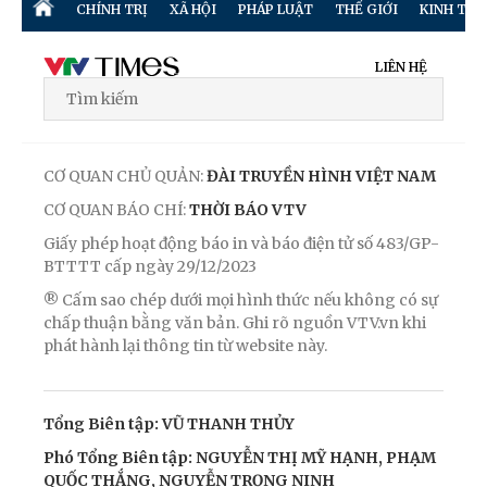
CHÍNH TRỊ
XÃ HỘI
PHÁP LUẬT
THẾ GIỚI
KINH TẾ
LIÊN HỆ
CƠ QUAN CHỦ QUẢN:
ĐÀI TRUYỀN HÌNH VIỆT NAM
CƠ QUAN BÁO CHÍ:
THỜI BÁO VTV
Giấy phép hoạt động báo in và báo điện tử số 483/GP-
BTTTT cấp ngày 29/12/2023
® Cấm sao chép dưới mọi hình thức nếu không có sự
chấp thuận bằng văn bản. Ghi rõ nguồn VTV.vn khi
phát hành lại thông tin từ website này.
Tổng Biên tập: VŨ THANH THỦY
Phó Tổng Biên tập: NGUYỄN THỊ MỸ HẠNH, PHẠM
QUỐC THẮNG, NGUYỄN TRỌNG NINH