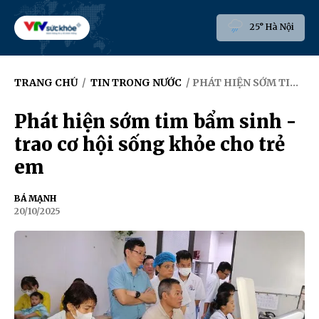
25° Hà Nội
TRANG CHỦ
/
TIN TRONG NƯỚC
/ PHÁT HIỆN SỚM TIM BẨM SINH - TRAO CƠ HỘI SỐNG KHỎE CHO TRẺ EM
Phát hiện sớm tim bẩm sinh -
trao cơ hội sống khỏe cho trẻ
em
BÁ MẠNH
20/10/2025