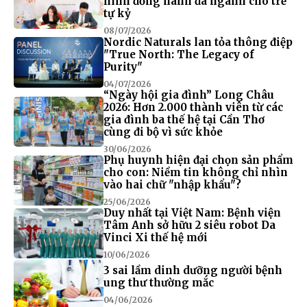
hình đồng hành đa ngành cho trẻ
tự kỷ
08/07/2026
Nordic Naturals lan tỏa thông điệp
"True North: The Legacy of
Purity"
04/07/2026
“Ngày hội gia đình” Long Châu
2026: Hơn 2.000 thành viên từ các
gia đình ba thế hệ tại Cần Thơ
cùng đi bộ vì sức khỏe
30/06/2026
Phụ huynh hiện đại chọn sản phẩm
cho con: Niềm tin không chỉ nhìn
vào hai chữ "nhập khẩu"?
25/06/2026
Duy nhất tại Việt Nam: Bệnh viện
Tâm Anh sở hữu 2 siêu robot Da
Vinci Xi thế hệ mới
10/06/2026
3 sai lầm dinh dưỡng người bệnh
ung thư thường mắc
04/06/2026