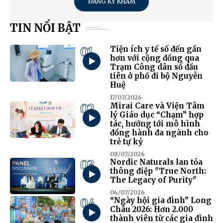
ĐĂNG KÝ KHÁM
TIN NỔI BẬT
01
Tiện ích y tế số đến gần
hơn với cộng đồng qua
Trạm Công dân số đầu
tiên ở phố đi bộ Nguyễn
Huệ
17/07/2026
02
Mirai Care và Viện Tâm
lý Giáo dục “Chạm” hợp
tác, hướng tới mô hình
đồng hành đa ngành cho
trẻ tự kỷ
08/07/2026
03
Nordic Naturals lan tỏa
thông điệp "True North:
The Legacy of Purity"
04/07/2026
04
“Ngày hội gia đình” Long
Châu 2026: Hơn 2.000
thành viên từ các gia đình