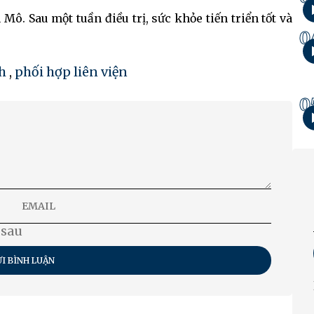
Mô. Sau một tuần điều trị, sức khỏe tiến triển tốt và
0
h
,
phối hợp liên viện
0
 sau
I BÌNH LUẬN