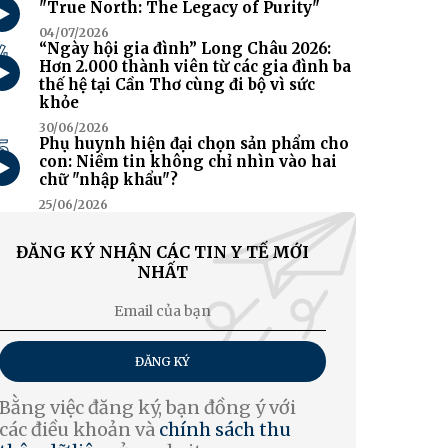
"True North: The Legacy of Purity"
04/07/2026
4
“Ngày hội gia đình” Long Châu 2026:
Hơn 2.000 thành viên từ các gia đình ba
thế hệ tại Cần Thơ cùng đi bộ vì sức
khỏe
30/06/2026
5
Phụ huynh hiện đại chọn sản phẩm cho
con: Niềm tin không chỉ nhìn vào hai
chữ "nhập khẩu"?
25/06/2026
ĐĂNG KÝ NHẬN CÁC TIN Y TẾ MỚI
NHẤT
ĐĂNG KÝ
Bằng việc đăng ký, bạn đồng ý với
các điều khoản và
chính sách thu