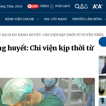
VIDEO
PODCAST
háng Tám, 2026
BỆNH VIỆN ONLINE
90S CỨU MẠNG
TRUYỀN CẢM HỨNG
 KỊCH DO BĂNG HUYẾT: CHI VIỆN KỊP THỜI TỪ TUYẾN TRÊN
 huyết: Chi viện kịp thời từ