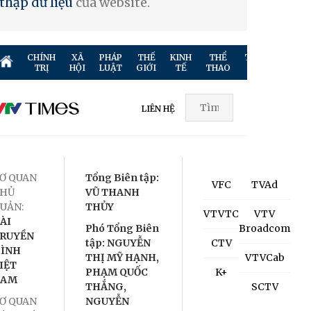
thập dữ liệu
của website.
CHÍNH
XÃ
PHÁP
THẾ
KINH
THỂ
TRUYỀN
GIẢ
TRỊ
HỘI
LUẬT
GIỚI
TẾ
THAO
HÌNH
TR
LIÊN HỆ
Ơ QUAN
Tổng Biên tập:
VFC
TVAd
HỦ
VŨ THANH
UẢN:
THỦY
VTVTC
VTV
ÀI
Phó Tổng Biên
Broadcom
RUYỀN
tập: NGUYỄN
CTV
ÌNH
THỊ MỸ HẠNH,
VTVCab
IỆT
PHẠM QUỐC
K+
NAM
THẮNG,
SCTV
Ơ QUAN
NGUYỄN