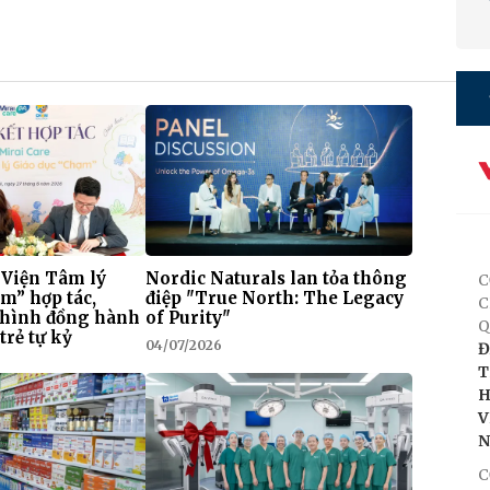
 Viện Tâm lý
Nordic Naturals lan tỏa thông
C
m” hợp tác,
điệp "True North: The Legacy
C
 hình đồng hành
of Purity"
Q
trẻ tự kỷ
04/07/2026
Đ
T
H
V
C