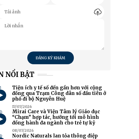
ĐĂNG KÝ KHÁM
N NỔI BẬT
1
Tiện ích y tế số đến gần hơn với cộng
đồng qua Trạm Công dân số đầu tiên ở
phố đi bộ Nguyễn Huệ
17/07/2026
2
Mirai Care và Viện Tâm lý Giáo dục
“Chạm” hợp tác, hướng tới mô hình
đồng hành đa ngành cho trẻ tự kỷ
08/07/2026
3
Nordic Naturals lan tỏa thông điệp