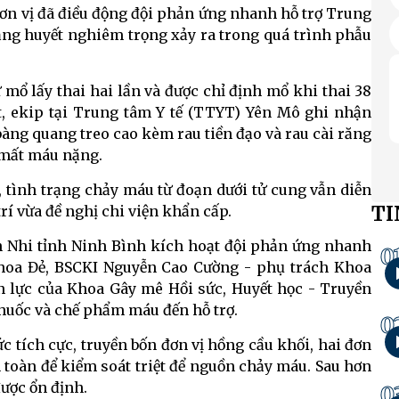
đơn vị đã điều động đội phản ứng nhanh hỗ trợ Trung
băng huyết nghiêm trọng xảy ra trong quá trình phẫu
ử mổ lấy thai hai lần và được chỉ định mổ khi thai 38
t, ekip tại Trung tâm Y tế (TTYT) Yên Mô ghi nhận
bàng quang treo cao kèm rau tiền đạo và rau cài răng
 mất máu nặng.
, tình trạng chảy máu từ đoạn dưới tử cung vẫn diễn
TI
trí vừa đề nghị chi viện khẩn cấp.
ản Nhi tỉnh Ninh Bình kích hoạt đội phản ứng nhanh
0
oa Đẻ, BSCKI Nguyễn Cao Cường - phụ trách Khoa
n lực của Khoa Gây mê Hồi sức, Huyết học - Truyền
thuốc và chế phẩm máu đến hỗ trợ.
0
c tích cực, truyền bốn đơn vị hồng cầu khối, hai đơn
n toàn để kiểm soát triệt để nguồn chảy máu. Sau hơn
được ổn định.
0