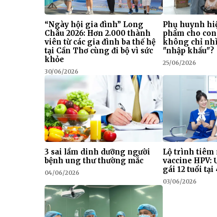
“Ngày hội gia đình” Long
Phụ huynh hiệ
Châu 2026: Hơn 2.000 thành
phẩm cho con
viên từ các gia đình ba thế hệ
không chỉ nhì
tại Cần Thơ cùng đi bộ vì sức
"nhập khẩu"?
khỏe
25/06/2026
30/06/2026
3 sai lầm dinh dưỡng người
Lộ trình tiêm
bệnh ung thư thường mắc
vaccine HPV: 
gái 12 tuổi tạ
04/06/2026
03/06/2026