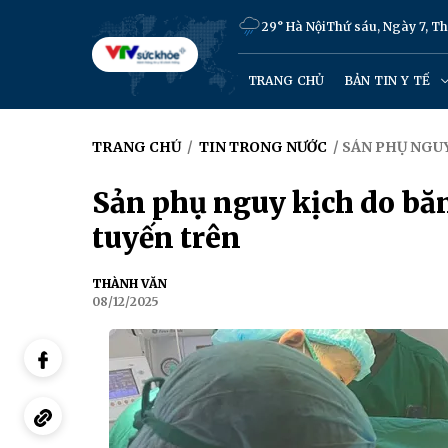
29° Hà Nội
Thứ sáu, Ngày 7, T
TRANG CHỦ
BẢN TIN Y TẾ
TRANG CHỦ
/
TIN TRONG NƯỚC
/ SẢN PHỤ NGUY
Sản phụ nguy kịch do băng
tuyến trên
THÀNH VĂN
08/12/2025