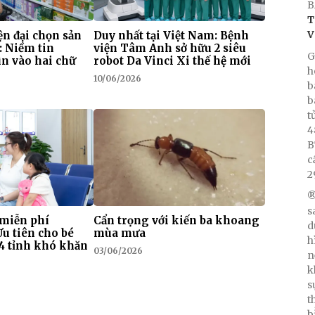
B
T
V
n đại chọn sản
Duy nhất tại Việt Nam: Bệnh
: Niềm tin
viện Tâm Anh sở hữu 2 siêu
G
n vào hai chữ
robot Da Vinci Xi thế hệ mới
h
10/06/2026
b
b
t
4
B
c
2
®
s
 miễn phí
Cẩn trọng với kiến ba khoang
d
Ưu tiên cho bé
mùa mưa
h
i 4 tỉnh khó khăn
03/06/2026
n
k
s
t
b