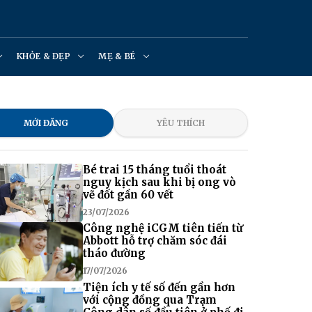
KHỎE & ĐẸP
MẸ & BÉ
MỚI ĐĂNG
YÊU THÍCH
Bé trai 15 tháng tuổi thoát
nguy kịch sau khi bị ong vò
vẽ đốt gần 60 vết
23/07/2026
Công nghệ iCGM tiên tiến từ
Abbott hỗ trợ chăm sóc đái
tháo đường
17/07/2026
Tiện ích y tế số đến gần hơn
với cộng đồng qua Trạm