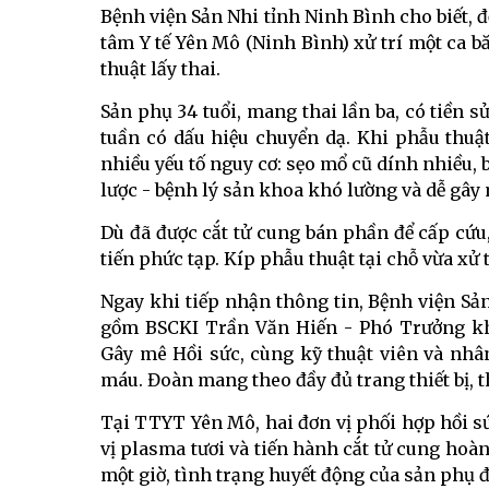
Bệnh viện Sản Nhi tỉnh Ninh Bình cho biết, 
tâm Y tế Yên Mô (Ninh Bình) xử trí một ca 
thuật lấy thai.
Sản phụ 34 tuổi, mang thai lần ba, có tiền s
tuần có dấu hiệu chuyển dạ. Khi phẫu thuậ
nhiều yếu tố nguy cơ: sẹo mổ cũ dính nhiều, 
lược - bệnh lý sản khoa khó lường và dễ gây
Dù đã được cắt tử cung bán phần để cấp cứu
tiến phức tạp. Kíp phẫu thuật tại chỗ vừa xử 
Ngay khi tiếp nhận thông tin, Bệnh viện S
gồm BSCKI Trần Văn Hiến - Phó Trưởng kh
Gây mê Hồi sức, cùng kỹ thuật viên và nhâ
máu. Đoàn mang theo đầy đủ trang thiết bị, 
Tại TTYT Yên Mô, hai đơn vị phối hợp hồi sứ
vị plasma tươi và tiến hành cắt tử cung hoà
một giờ, tình trạng huyết động của sản phụ 