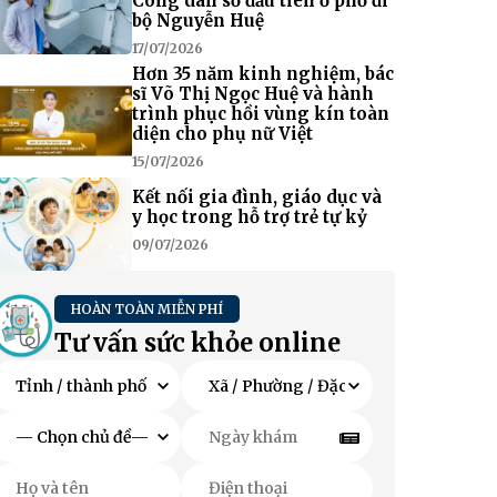
Công dân số đầu tiên ở phố đi
bộ Nguyễn Huệ
17/07/2026
Hơn 35 năm kinh nghiệm, bác
sĩ Võ Thị Ngọc Huệ và hành
trình phục hồi vùng kín toàn
diện cho phụ nữ Việt
15/07/2026
Kết nối gia đình, giáo dục và
y học trong hỗ trợ trẻ tự kỷ
09/07/2026
HOÀN TOÀN MIỄN PHÍ
Tư vấn sức khỏe online