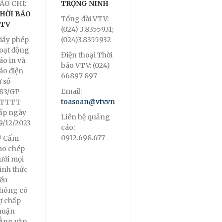
ÁO CHÍ:
TRỌNG NINH
HỜI BÁO
Tổng đài VTV:
TV
(024) 3.8355931;
iấy phép
(024)3.8355932
oạt động
Điện thoại Thời
áo in và
báo VTV: (024)
áo điện
66897 897
ử số
Email:
83/GP-
toasoan@vtv.vn
TTTT
ấp ngày
Liên hệ quảng
9/12/2023
cáo:
0912.698.677
 Cấm
ao chép
ưới mọi
ình thức
ếu
hông có
ự chấp
huận
ằng văn