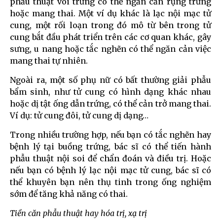
phẫu thuật vòi trứng có thể ngăn cản rụng trứng
hoặc mang thai. Một ví dụ khác là lạc nội mạc tử
cung, một rối loạn trong đó mô từ bên trong tử
cung bắt đầu phát triển trên các cơ quan khác, gây
sưng, u nang hoặc tắc nghẽn có thể ngăn cản việc
mang thai tự nhiên.
Ngoài ra, một số phụ nữ có bất thường giải phẫu
bẩm sinh, như tử cung có hình dạng khác nhau
hoặc dị tật ống dẫn trứng, có thể cản trở mang thai.
Ví dụ: tử cung đôi, tử cung dị dạng…
Trong nhiều trường hợp, nếu bạn có tắc nghẽn hay
bệnh lý tại buồng trứng, bác sĩ có thể tiến hành
phẫu thuật nội soi để chẩn đoán và điều trị. Hoặc
nếu bạn có bệnh lý lạc nội mạc tử cung, bác sĩ có
thể khuyên bạn nên thụ tinh trong ống nghiệm
sớm để tăng khả năng có thai.
Tiền căn phẫu thuật hay hóa trị, xạ trị