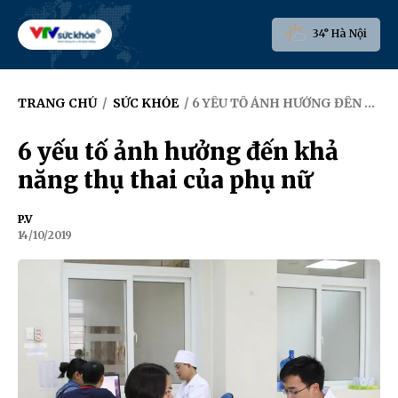
34° Hà Nội
TRANG CHỦ
/
SỨC KHỎE
/ 6 YẾU TỐ ẢNH HƯỞNG ĐẾN KHẢ NĂNG THỤ THAI CỦA PHỤ NỮ
6 yếu tố ảnh hưởng đến khả
năng thụ thai của phụ nữ
P.V
14/10/2019