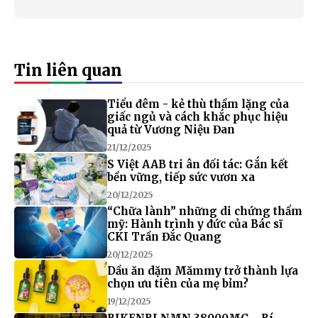
Tin liên quan
Tiểu đêm - kẻ thù thầm lặng của
giấc ngủ và cách khắc phục hiệu
quả từ Vương Niệu Đan
21/12/2025
S Việt AAB tri ân đối tác: Gắn kết
bền vững, tiếp sức vươn xa
20/12/2025
“Chữa lành” những di chứng thẩm
mỹ: Hành trình y đức của Bác sĩ
CKI Trần Đắc Quang
20/12/2025
Dầu ăn dặm Mămmy trở thành lựa
chọn ưu tiên của mẹ bỉm?
19/12/2025