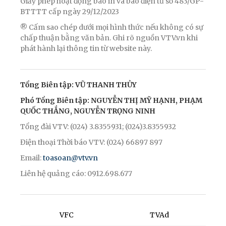
Giấy phép hoạt động báo in và báo điện tử số 483/GP-
BTTTT cấp ngày 29/12/2023
® Cấm sao chép dưới mọi hình thức nếu không có sự
chấp thuận bằng văn bản. Ghi rõ nguồn VTV.vn khi
phát hành lại thông tin từ website này.
Tổng Biên tập: VŨ THANH THỦY
Phó Tổng Biên tập: NGUYỄN THỊ MỸ HẠNH, PHẠM
QUỐC THẮNG, NGUYỄN TRỌNG NINH
Tổng đài VTV: (024) 3.8355931; (024)3.8355932
Điện thoại Thời báo VTV: (024) 66897 897
Email:
toasoan@vtv.vn
Liên hệ quảng cáo: 0912.698.677
VFC
TVAd