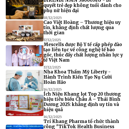
BIKENBI NMN 38000MG - Bí
quyết trẻ đẹp không tuổi dành cho
phụ nữ hiện đại
18/12/2025
Cao Việt Hoàng – Thương hiệu uy
tín, khẳng định chất lượng qua
thời gian
17/12/2025
Mescells được Bộ Y tế cấp phép đào
tạo liên tục về công nghệ tế bào
gốc, thúc đẩy chất lượng nhân lực y
tế Việt Nam
17/12/2025
Nha Khoa Thẩm Mỹ Liberty -
Hành Trình Kiến Tạo Nụ Cười
Hoàn Hảo
16/12/2025
Ích Niệu Khang lọt Top 20 thương
hiệu tiêu biểu Châu Á – Thái Bình
Dương 2025: khẳng định uy tín và
hiệu quả
16/12/2025
Trí Khang Pharma tổ chức thành
công "TikTok Health Business