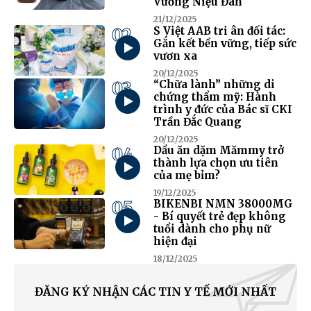
Vương Niệu Đan
21/12/2025
02
S Việt AAB tri ân đối tác:
Gắn kết bền vững, tiếp sức
vươn xa
20/12/2025
03
“Chữa lành” những di
chứng thẩm mỹ: Hành
trình y đức của Bác sĩ CKI
Trần Đắc Quang
20/12/2025
04
Dầu ăn dặm Mămmy trở
thành lựa chọn ưu tiên
của mẹ bỉm?
19/12/2025
05
BIKENBI NMN 38000MG
- Bí quyết trẻ đẹp không
tuổi dành cho phụ nữ
hiện đại
18/12/2025
ĐĂNG KÝ NHẬN CÁC TIN Y TẾ MỚI NHẤT