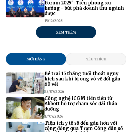
Forum 2025": Tiên phong xu
hướng - bứt phá doanh thu ngành
dược
15/12/2025
XEM THÊM
MỚI ĐĂNG
YÊU THÍCH
Bé trai 15 tháng tuổi thoát nguy
kịch sau khi bị ong vò vẽ đốt gần
60 vết
23/07/2026
Công nghệ iCGM tiên tiến từ
Abbott hỗ trợ chăm sóc đái tháo
đường
17/07/2026
Tiện ích y tế số đến gần hơn với
cộng đồng qua Trạm Công dân số