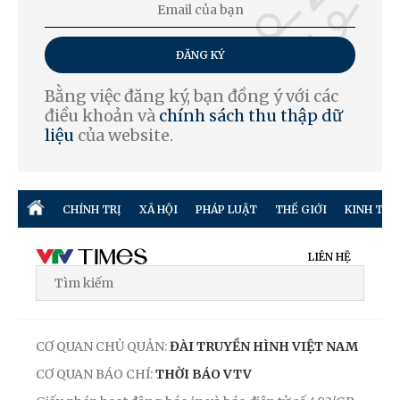
ĐĂNG KÝ
Bằng việc đăng ký, bạn đồng ý với các
điều khoản và
chính sách thu thập dữ
liệu
của website.
CHÍNH TRỊ
XÃ HỘI
PHÁP LUẬT
THẾ GIỚI
KINH TẾ
LIÊN HỆ
CƠ QUAN CHỦ QUẢN:
ĐÀI TRUYỀN HÌNH VIỆT NAM
CƠ QUAN BÁO CHÍ:
THỜI BÁO VTV