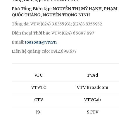
Phó Tổng Biên tập: NGUYỄN THỊ MỸ HẠNH, PHẠM
QUỐC THẮNG, NGUYỄN TRỌNG NINH
Tổng đài VTV: (024) 3.8355931; (024)3.8355932
Điện thoại Thời báo VTV: (024) 66897 897
Email:
toasoan@vtv.vn
Liên hệ quảng cáo: 0912.698.677
VFC
TVAd
VTVTC
VTV Broadcom
CTV
VTVCab
K+
SCTV