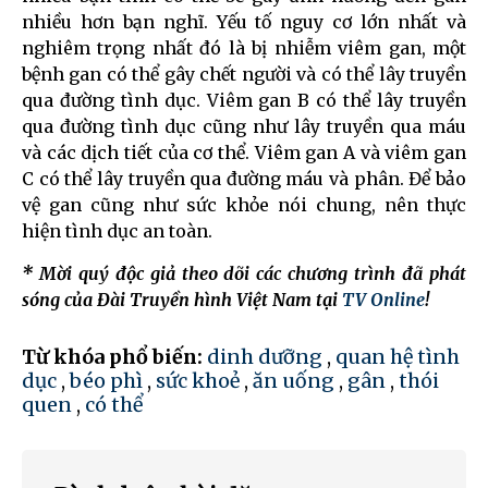
nhiều hơn bạn nghĩ. Yếu tố nguy cơ lớn nhất và
nghiêm trọng nhất đó là bị nhiễm viêm gan, một
bệnh gan có thể gây chết người và có thể lây truyền
qua đường tình dục. Viêm gan B có thể lây truyền
qua đường tình dục cũng như lây truyền qua máu
và các dịch tiết của cơ thể. Viêm gan A và viêm gan
C có thể lây truyền qua đường máu và phân. Để bảo
vệ gan cũng như sức khỏe nói chung, nên thực
hiện tình dục an toàn.
* Mời quý độc giả theo dõi các chương trình đã phát
sóng của Đài Truyền hình Việt Nam tại
TV Online
!
Từ khóa phổ biến:
dinh dưỡng
,
quan hệ tình
dục
,
béo phì
,
sức khoẻ
,
ăn uống
,
gân
,
thói
quen
,
có thể