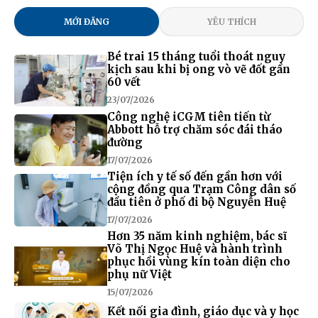
MỚI ĐĂNG
YÊU THÍCH
Bé trai 15 tháng tuổi thoát nguy
kịch sau khi bị ong vò vẽ đốt gần
60 vết
23/07/2026
Công nghệ iCGM tiên tiến từ
Abbott hỗ trợ chăm sóc đái tháo
đường
17/07/2026
Tiện ích y tế số đến gần hơn với
cộng đồng qua Trạm Công dân số
đầu tiên ở phố đi bộ Nguyễn Huệ
17/07/2026
Hơn 35 năm kinh nghiệm, bác sĩ
Võ Thị Ngọc Huệ và hành trình
phục hồi vùng kín toàn diện cho
phụ nữ Việt
15/07/2026
Kết nối gia đình, giáo dục và y học