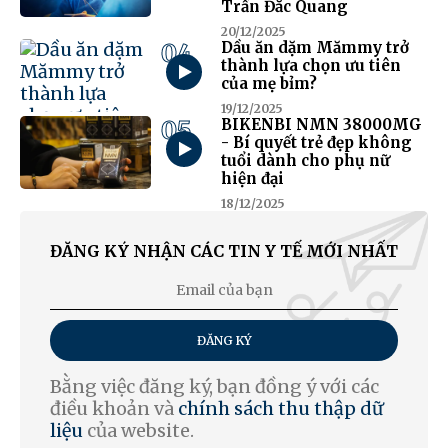
Trần Đắc Quang
20/12/2025
04
Dầu ăn dặm Mămmy trở
thành lựa chọn ưu tiên
của mẹ bỉm?
19/12/2025
05
BIKENBI NMN 38000MG
- Bí quyết trẻ đẹp không
tuổi dành cho phụ nữ
hiện đại
18/12/2025
ĐĂNG KÝ NHẬN CÁC TIN Y TẾ MỚI NHẤT
ĐĂNG KÝ
Bằng việc đăng ký, bạn đồng ý với các
điều khoản và
chính sách thu thập dữ
liệu
của website.