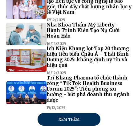
tạo liên tục về công nghệ tế bào
gốc, thúc đẩy chất lượng nhân lực y
tế Việt Nam
17/12/2025
Nha Khoa Thẩm Mỹ Liberty -
Hành Trình Kiến Tạo Nụ Cười
Hoàn Hảo
16/12/2025
Ích Niệu Khang lọt Top 20 thương
hiệu tiêu biểu Châu Á – Thái Bình
Dương 2025: khẳng định uy tín và
hiệu quả
16/12/2025
Trí Khang Pharma tổ chức thành
công "TikTok Health Business
Forum 2025": Tiên phong xu
hướng - bứt phá doanh thu ngành
dược
15/12/2025
XEM THÊM