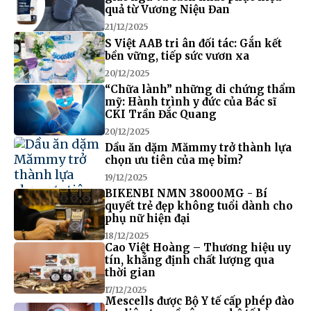
quả từ Vương Niệu Đan
21/12/2025
S Việt AAB tri ân đối tác: Gắn kết
bền vững, tiếp sức vươn xa
20/12/2025
“Chữa lành” những di chứng thẩm
mỹ: Hành trình y đức của Bác sĩ
CKI Trần Đắc Quang
20/12/2025
Dầu ăn dặm Mămmy trở thành lựa
chọn ưu tiên của mẹ bỉm?
19/12/2025
BIKENBI NMN 38000MG - Bí
quyết trẻ đẹp không tuổi dành cho
phụ nữ hiện đại
18/12/2025
Cao Việt Hoàng – Thương hiệu uy
tín, khẳng định chất lượng qua
thời gian
17/12/2025
Mescells được Bộ Y tế cấp phép đào