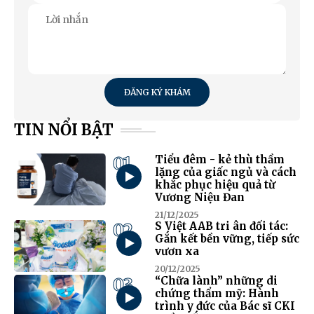
ĐĂNG KÝ KHÁM
TIN NỔI BẬT
01
Tiểu đêm - kẻ thù thầm
lặng của giấc ngủ và cách
khắc phục hiệu quả từ
Vương Niệu Đan
21/12/2025
02
S Việt AAB tri ân đối tác:
Gắn kết bền vững, tiếp sức
vươn xa
20/12/2025
03
“Chữa lành” những di
chứng thẩm mỹ: Hành
trình y đức của Bác sĩ CKI