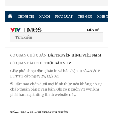
CHÍNH TRỊ
XÃ HỘI
PHÁP LUẬT
THẾ GIỚI
KINH TẾ
LIÊN HỆ
CƠ QUAN CHỦ QUẢN:
ĐÀI TRUYỀN HÌNH VIỆT NAM
CƠ QUAN BÁO CHÍ:
THỜI BÁO VTV
Giấy phép hoạt động báo in và báo điện tử số 483/GP-
BTTTT cấp ngày 29/12/2023
® Cấm sao chép dưới mọi hình thức nếu không có sự
chấp thuận bằng văn bản. Ghi rõ nguồn VTV.vn khi
phát hành lại thông tin từ website này.
Tổng Biên tập: VŨ THANH THỦY