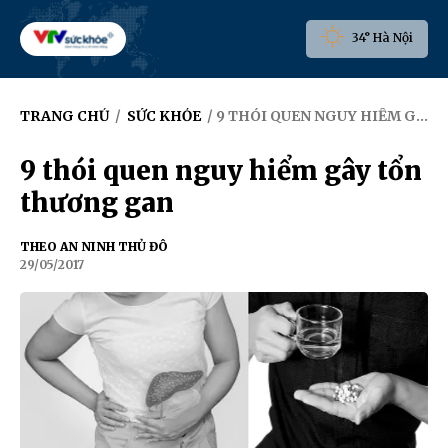
34° Hà Nội
TRANG CHỦ
/
SỨC KHỎE
/ 9 THÓI QUEN NGUY HIỂM GÂY TỔN THƯƠNG GAN
9 thói quen nguy hiểm gây tổn
thương gan
THEO AN NINH THỦ ĐÔ
29/05/2017