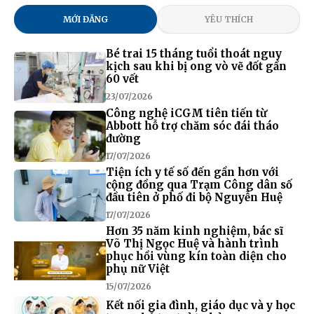
MỚI ĐĂNG
YÊU THÍCH
Bé trai 15 tháng tuổi thoát nguy
kịch sau khi bị ong vò vẽ đốt gần
60 vết
23/07/2026
Công nghệ iCGM tiên tiến từ
Abbott hỗ trợ chăm sóc đái tháo
đường
17/07/2026
Tiện ích y tế số đến gần hơn với
cộng đồng qua Trạm Công dân số
đầu tiên ở phố đi bộ Nguyễn Huệ
17/07/2026
Hơn 35 năm kinh nghiệm, bác sĩ
Võ Thị Ngọc Huệ và hành trình
phục hồi vùng kín toàn diện cho
phụ nữ Việt
15/07/2026
Kết nối gia đình, giáo dục và y học