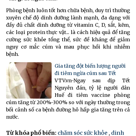
Phòng bệnh luôn tốt hơn chữa bệnh, duy trì thường
xuyên chế độ dinh dưỡng lành mạnh, đa dạng với
đầy đủ chất dinh dưỡng từ vitamin C, D, sắt, kẽm,
các loại protein thực vật... là cách hiệu quả để tăng
cường sức khỏe tổng thể, sức đề kháng để giảm
nguy cơ mắc cúm và mau phục hồi khi nhiễm
bệnh.
Gia tăng đột biến lượng người
đi tiêm ngừa cúm sau Tết
VTV.vn-Ngay sau dịp Tết
Nguyên đán, tỷ lệ người dân
Huế đi tiêm vaccine phòng
cúm tăng từ 200%-300% so với ngày thường trong
bối cảnh số ca bệnh đường hô hấp gia tăng trên cả
nước.
Từ khóa phổ biến:
chăm sóc sức khỏe
,
dinh