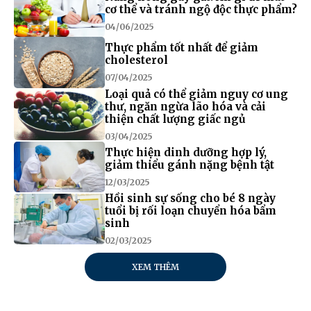
cơ thể và tránh ngộ độc thực phẩm?
04/06/2025
Thực phẩm tốt nhất để giảm
cholesterol
07/04/2025
Loại quả có thể giảm nguy cơ ung
thư, ngăn ngừa lão hóa và cải
thiện chất lượng giấc ngủ
03/04/2025
Thực hiện dinh dưỡng hợp lý,
giảm thiểu gánh nặng bệnh tật
12/03/2025
Hồi sinh sự sống cho bé 8 ngày
tuổi bị rối loạn chuyển hóa bẩm
sinh
02/03/2025
XEM THÊM