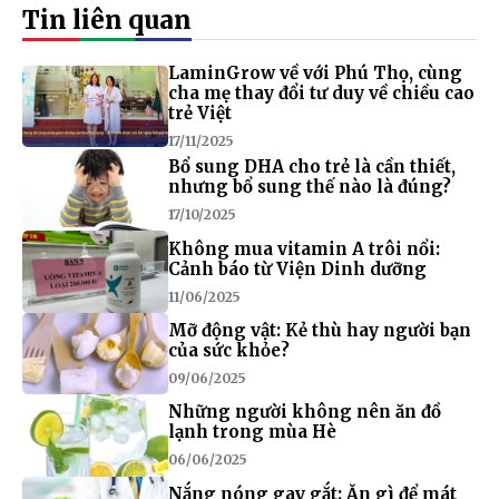
Tin liên quan
LaminGrow về với Phú Thọ, cùng
cha mẹ thay đổi tư duy về chiều cao
trẻ Việt
17/11/2025
Bổ sung DHA cho trẻ là cần thiết,
nhưng bổ sung thế nào là đúng?
17/10/2025
Không mua vitamin A trôi nổi:
Cảnh báo từ Viện Dinh dưỡng
11/06/2025
Mỡ động vật: Kẻ thù hay người bạn
của sức khỏe?
09/06/2025
Những người không nên ăn đồ
lạnh trong mùa Hè
06/06/2025
Nắng nóng gay gắt: Ăn gì để mát