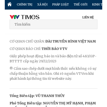
CHÍNH TRỊ
XÃ HỘI
PHÁP LUẬT
THẾ GIỚI
KINH TẾ
LIÊN HỆ
CƠ QUAN CHỦ QUẢN:
ĐÀI TRUYỀN HÌNH VIỆT NAM
CƠ QUAN BÁO CHÍ:
THỜI BÁO VTV
Giấy phép hoạt động báo in và báo điện tử số 483/GP-
BTTTT cấp ngày 29/12/2023
® Cấm sao chép dưới mọi hình thức nếu không có sự
chấp thuận bằng văn bản. Ghi rõ nguồn VTV.vn khi
phát hành lại thông tin từ website này.
Tổng Biên tập: VŨ THANH THỦY
Phó Tổng Biên tập: NGUYỄN THỊ MỸ HẠNH, PHẠM