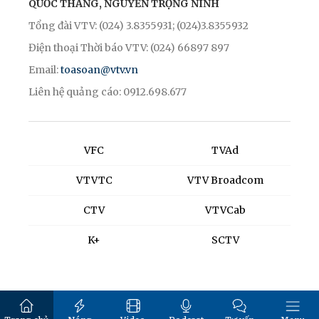
QUỐC THẮNG, NGUYỄN TRỌNG NINH
Tổng đài VTV: (024) 3.8355931; (024)3.8355932
Điện thoại Thời báo VTV: (024) 66897 897
Email:
toasoan@vtv.vn
Liên hệ quảng cáo: 0912.698.677
VFC
TVAd
VTVTC
VTV Broadcom
CTV
VTVCab
K+
SCTV