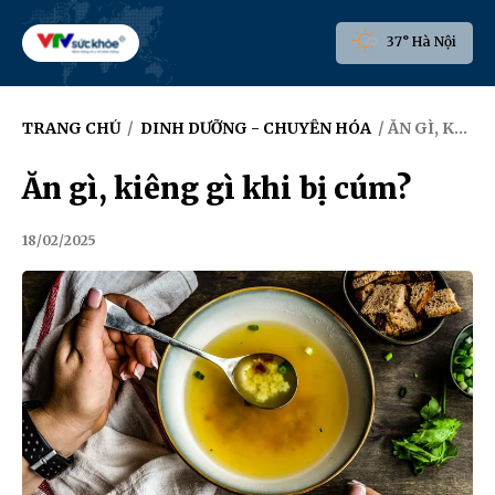
37° Hà Nội
TRANG CHỦ
/
DINH DƯỠNG - CHUYỂN HÓA
/ ĂN GÌ, KIÊNG GÌ KHI BỊ CÚM?
Ăn gì, kiêng gì khi bị cúm?
18/02/2025