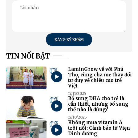
ĐĂNG KÝ KHÁM
TIN NỔI BẬT
01
LaminGrow về với Phú
Thọ, cùng cha mẹ thay đổi
tư duy về chiều cao trẻ
Việt
17/11/2025
02
Bổ sung DHA cho trẻ là
cần thiết, nhưng bổ sung
thế nào là đúng?
17/10/2025
03
Không mua vitamin A
trôi nổi: Cảnh báo từ Viện
Dinh dưỡng