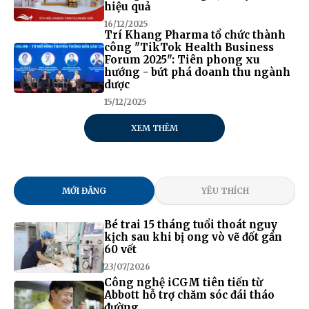
hiệu quả
16/12/2025
Trí Khang Pharma tổ chức thành
công "TikTok Health Business
Forum 2025": Tiên phong xu
hướng - bứt phá doanh thu ngành
dược
15/12/2025
XEM THÊM
MỚI ĐĂNG
YÊU THÍCH
Bé trai 15 tháng tuổi thoát nguy
kịch sau khi bị ong vò vẽ đốt gần
60 vết
23/07/2026
Công nghệ iCGM tiên tiến từ
Abbott hỗ trợ chăm sóc đái tháo
đường