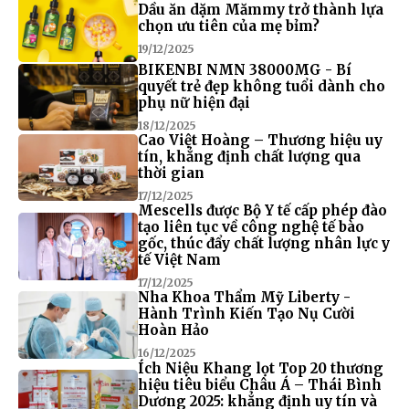
Dầu ăn dặm Mămmy trở thành lựa
chọn ưu tiên của mẹ bỉm?
19/12/2025
BIKENBI NMN 38000MG - Bí
quyết trẻ đẹp không tuổi dành cho
phụ nữ hiện đại
18/12/2025
Cao Việt Hoàng – Thương hiệu uy
tín, khẳng định chất lượng qua
thời gian
17/12/2025
Mescells được Bộ Y tế cấp phép đào
tạo liên tục về công nghệ tế bào
gốc, thúc đẩy chất lượng nhân lực y
tế Việt Nam
17/12/2025
Nha Khoa Thẩm Mỹ Liberty -
Hành Trình Kiến Tạo Nụ Cười
Hoàn Hảo
16/12/2025
Ích Niệu Khang lọt Top 20 thương
hiệu tiêu biểu Châu Á – Thái Bình
Dương 2025: khẳng định uy tín và