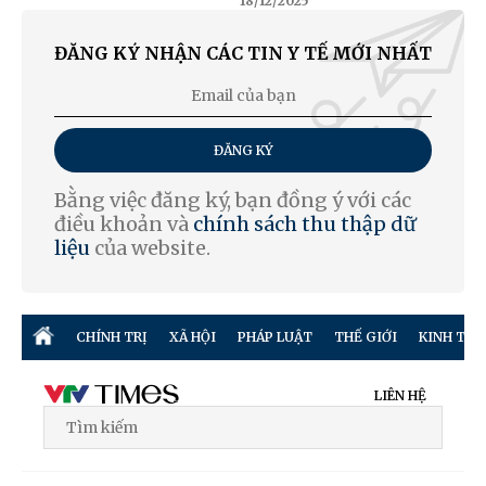
18/12/2025
ĐĂNG KÝ NHẬN CÁC TIN Y TẾ MỚI NHẤT
ĐĂNG KÝ
Bằng việc đăng ký, bạn đồng ý với các
điều khoản và
chính sách thu thập dữ
liệu
của website.
CHÍNH TRỊ
XÃ HỘI
PHÁP LUẬT
THẾ GIỚI
KINH TẾ
LIÊN HỆ