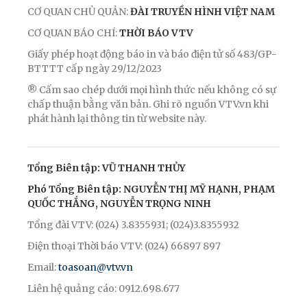
CƠ QUAN CHỦ QUẢN:
ĐÀI TRUYỀN HÌNH VIỆT NAM
CƠ QUAN BÁO CHÍ:
THỜI BÁO VTV
Giấy phép hoạt động báo in và báo điện tử số 483/GP-
BTTTT cấp ngày 29/12/2023
® Cấm sao chép dưới mọi hình thức nếu không có sự
chấp thuận bằng văn bản. Ghi rõ nguồn VTV.vn khi
phát hành lại thông tin từ website này.
Tổng Biên tập: VŨ THANH THỦY
Phó Tổng Biên tập: NGUYỄN THỊ MỸ HẠNH, PHẠM
QUỐC THẮNG, NGUYỄN TRỌNG NINH
Tổng đài VTV: (024) 3.8355931; (024)3.8355932
Điện thoại Thời báo VTV: (024) 66897 897
Email:
toasoan@vtv.vn
Liên hệ quảng cáo: 0912.698.677