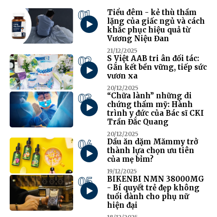
01
Tiểu đêm - kẻ thù thầm
lặng của giấc ngủ và cách
khắc phục hiệu quả từ
Vương Niệu Đan
21/12/2025
02
S Việt AAB tri ân đối tác:
Gắn kết bền vững, tiếp sức
vươn xa
20/12/2025
03
“Chữa lành” những di
chứng thẩm mỹ: Hành
trình y đức của Bác sĩ CKI
Trần Đắc Quang
20/12/2025
04
Dầu ăn dặm Mămmy trở
thành lựa chọn ưu tiên
của mẹ bỉm?
19/12/2025
05
BIKENBI NMN 38000MG
- Bí quyết trẻ đẹp không
tuổi dành cho phụ nữ
hiện đại