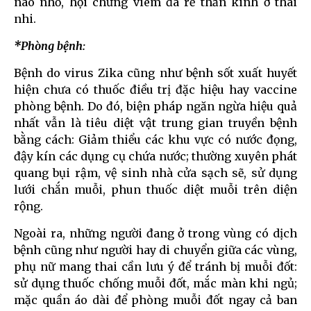
não nhỏ, hội chứng viêm đa rễ thần kinh ở thai
nhi.
*Phòng bệnh:
Bệnh do virus Zika cũng như bệnh sốt xuất huyết
hiện chưa có thuốc điều trị đặc hiệu hay vaccine
phòng bệnh. Do đó, biện pháp ngăn ngừa hiệu quả
nhất vẫn là tiêu diệt vật trung gian truyền bệnh
bằng cách: Giảm thiểu các khu vực có nước đọng,
đậy kín các dụng cụ chứa nước; thường xuyên phát
quang bụi rậm, vệ sinh nhà cửa sạch sẽ, sử dụng
lưới chắn muỗi, phun thuốc diệt muỗi trên diện
rộng.
Ngoài ra, những người đang ở trong vùng có dịch
bệnh cũng như người hay di chuyển giữa các vùng,
phụ nữ mang thai cần lưu ý để tránh bị muỗi đốt:
sử dụng thuốc chống muỗi đốt, mắc màn khi ngủ;
mặc quần áo dài để phòng muỗi đốt ngay cả ban