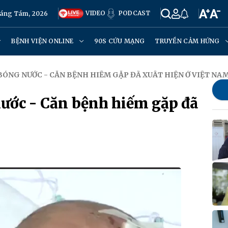
VIDEO
PODCAST
háng Tám, 2026
BỆNH VIỆN ONLINE
90S CỨU MẠNG
TRUYỀN CẢM HỨNG
BÓNG NƯỚC - CĂN BỆNH HIẾM GẶP ĐÃ XUẤT HIỆN Ở VIỆT NA
nước - Căn bệnh hiếm gặp đã