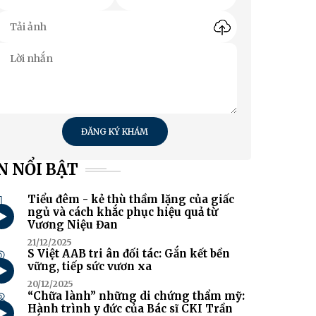
ĐĂNG KÝ KHÁM
N NỔI BẬT
1
Tiểu đêm - kẻ thù thầm lặng của giấc
ngủ và cách khắc phục hiệu quả từ
Vương Niệu Đan
21/12/2025
2
S Việt AAB tri ân đối tác: Gắn kết bền
vững, tiếp sức vươn xa
20/12/2025
3
“Chữa lành” những di chứng thẩm mỹ:
Hành trình y đức của Bác sĩ CKI Trần