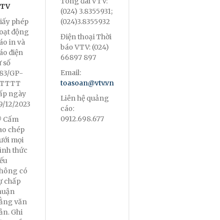
Tổng đài VTV:
TV
(024) 3.8355931;
iấy phép
(024)3.8355932
oạt động
Điện thoại Thời
áo in và
báo VTV: (024)
áo điện
66897 897
ử số
Email:
83/GP-
toasoan@vtv.vn
TTTT
ấp ngày
Liên hệ quảng
9/12/2023
cáo:
0912.698.677
 Cấm
ao chép
ưới mọi
ình thức
ếu
hông có
ự chấp
huận
ằng văn
ản. Ghi