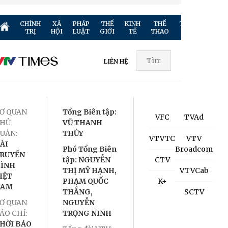
CHÍNH
XÃ
PHÁP
THẾ
KINH
THỂ
TRUYỀN
GIẢ
TRỊ
HỘI
LUẬT
GIỚI
TẾ
THAO
HÌNH
TR
LIÊN HỆ
Ơ QUAN
Tổng Biên tập:
VFC
TVAd
HỦ
VŨ THANH
UẢN:
THỦY
VTVTC
VTV
ÀI
Phó Tổng Biên
Broadcom
RUYỀN
tập: NGUYỄN
CTV
ÌNH
THỊ MỸ HẠNH,
VTVCab
IỆT
PHẠM QUỐC
K+
NAM
THẮNG,
SCTV
Ơ QUAN
NGUYỄN
ÁO CHÍ:
TRỌNG NINH
HỜI BÁO