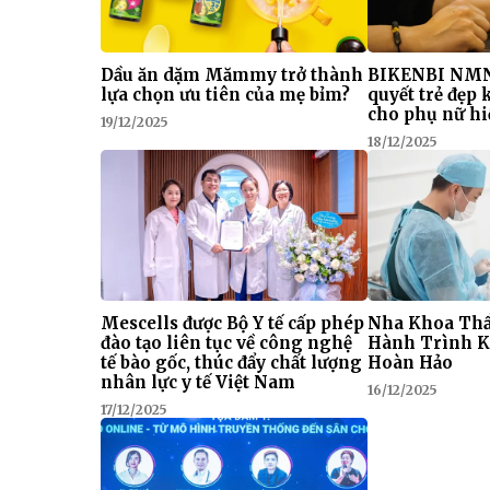
Dầu ăn dặm Mămmy trở thành
BIKENBI NMN
lựa chọn ưu tiên của mẹ bỉm?
quyết trẻ đẹp
cho phụ nữ hi
19/12/2025
18/12/2025
Mescells được Bộ Y tế cấp phép
Nha Khoa Thẩ
đào tạo liên tục về công nghệ
Hành Trình K
tế bào gốc, thúc đẩy chất lượng
Hoàn Hảo
nhân lực y tế Việt Nam
16/12/2025
17/12/2025