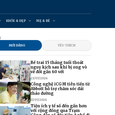
KHỎE & ĐẸP
MẸ & BÉ
M
MỚI ĐĂNG
YÊU THÍCH
Bé trai 15 tháng tuổi thoát
nguy kịch sau khi bị ong vò
vẽ đốt gần 60 vết
23/07/2026
Công nghệ iCGM tiên tiến từ
Abbott hỗ trợ chăm sóc đái
tháo đường
17/07/2026
Tiện ích y tế số đến gần hơn
với cộng đồng qua Trạm