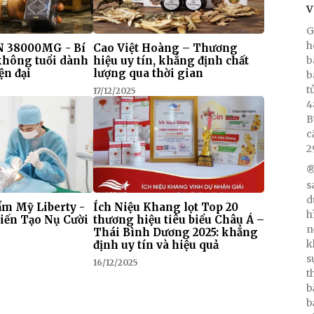
V
G
h
 38000MG - Bí
Cao Việt Hoàng – Thương
b
 không tuổi dành
hiệu uy tín, khẳng định chất
ện đại
lượng qua thời gian
b
t
17/12/2025
4
B
c
2
®
s
d
m Mỹ Liberty -
Ích Niệu Khang lọt Top 20
h
iến Tạo Nụ Cười
thương hiệu tiêu biểu Châu Á –
n
Thái Bình Dương 2025: khẳng
k
định uy tín và hiệu quả
s
16/12/2025
t
b
b