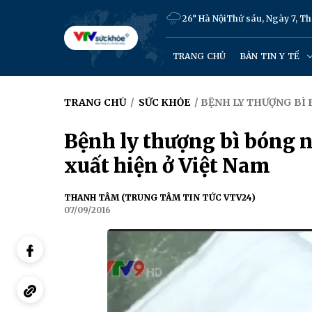
26° Hà Nội
Thứ sáu, Ngày 7, T
TRANG CHỦ
BẢN TIN Y TẾ
TRANG CHỦ
/
SỨC KHỎE
/ BỆNH LY THƯỢNG BÌ 
Bệnh ly thượng bì bóng 
xuất hiện ở Việt Nam
THANH TÂM (TRUNG TÂM TIN TỨC VTV24)
07/09/2016