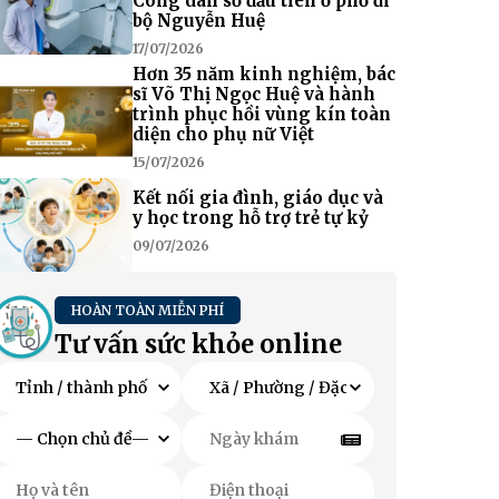
Công dân số đầu tiên ở phố đi
bộ Nguyễn Huệ
17/07/2026
Hơn 35 năm kinh nghiệm, bác
sĩ Võ Thị Ngọc Huệ và hành
trình phục hồi vùng kín toàn
diện cho phụ nữ Việt
15/07/2026
Kết nối gia đình, giáo dục và
y học trong hỗ trợ trẻ tự kỷ
09/07/2026
HOÀN TOÀN MIỄN PHÍ
Tư vấn sức khỏe online