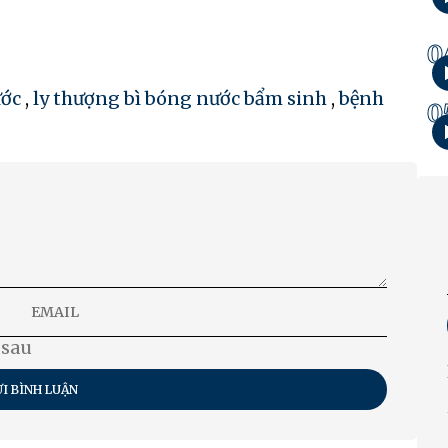
0
ước
,
ly thượng bì bóng nước bẩm sinh
,
bệnh
0
 sau
I BÌNH LUẬN