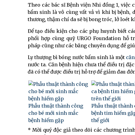
Theo các bác sĩ Bệnh viện Nhi đồng 1, việc
bẩm sinh là vô cùng vất vả vì khi bị bệnh,
thương, thậm chí da sẽ bị bong tróc, lở loét k
Để tạo điều kiện cho các phụ huynh biết c
phối hợp cùng quỹ URGO Foundation hỗ t
pháp cũng như các băng chuyên dụng để giúp 
Ly thượng bì bóng nước bẩm sinh là một
căn
nước ta. Căn bệnh hiện chưa thể điều trị đặc
đã có thể được điều trị hỗ trợ để giảm đau đ
Phẫu thuật thành công
Phẫu thuật thành 
cho bé mới sinh mắc
bệnh tim hiếm gặ
bệnh hiếm gặp
thế giới
* Mời quý độc giả theo dõi các chương trìn