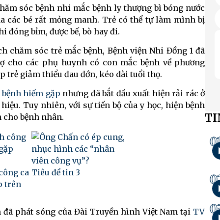
 chăm sóc bệnh nhi mắc bệnh ly thượng bì bóng nước
 da các bé rất mỏng manh. Trẻ có thể tự làm mình bị
hi đóng bỉm, được bế, bò hay đi.
ách chăm sóc trẻ mắc bệnh, Bệnh viện Nhi Đồng 1 đã
rợ cho các phụ huynh có con mắc bệnh về phương
trẻ giảm thiểu đau đớn, kéo dài tuổi thọ.
 bệnh hiếm gặp
nhưng đã bắt đầu xuất hiện rải rác ở
 hiệu. Tuy nhiên, với sự tiến bộ của y học, hiện bệnh
TI
ớn cho bệnh nhân.
0
công ca
Tiêu đề tin 3
0
p trên
0
h đã phát sóng của Đài Truyền hình Việt Nam tại
TV