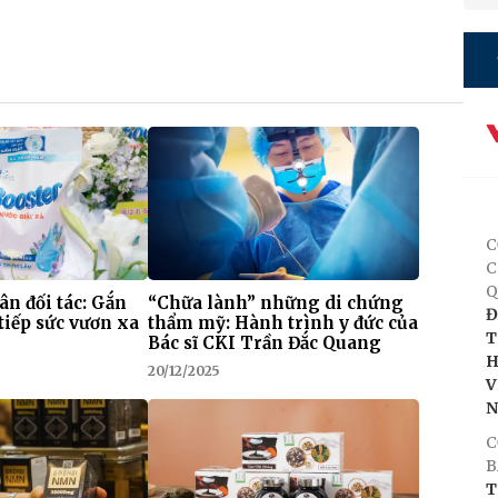
C
C
Q
 ân đối tác: Gắn
“Chữa lành” những di chứng
Đ
tiếp sức vươn xa
thẩm mỹ: Hành trình y đức của
T
Bác sĩ CKI Trần Đắc Quang
H
20/12/2025
V
C
B
T