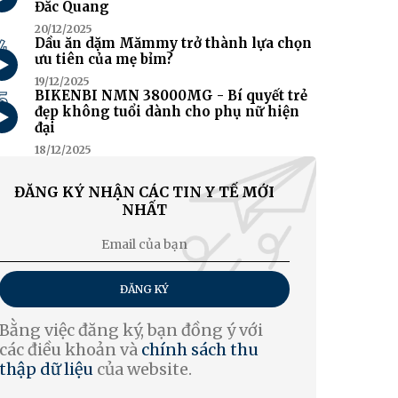
Đắc Quang
20/12/2025
4
Dầu ăn dặm Mămmy trở thành lựa chọn
ưu tiên của mẹ bỉm?
19/12/2025
5
BIKENBI NMN 38000MG - Bí quyết trẻ
đẹp không tuổi dành cho phụ nữ hiện
đại
18/12/2025
ĐĂNG KÝ NHẬN CÁC TIN Y TẾ MỚI
NHẤT
ĐĂNG KÝ
Bằng việc đăng ký, bạn đồng ý với
các điều khoản và
chính sách thu
thập dữ liệu
của website.